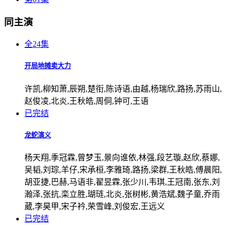
同主演
全24集
开局地摊卖大力
许凯,柳知萧,辰朔,楚衔,陈诗语,由越,杨瑞欣,路扬,苏雨山,
赵俊凌,北炎,王秋皓,周侗,钟可,王语
已完结
龙蛇演义
杨天翔,季冠霖,曾梦玉,景向谁依,林强,段艺璇,赵欣,蔡娜,
吴韬,刘琮,羊仔,宋承桓,李雅琦,路扬,梁群,王秋皓,傅晨阳,
胡亚捷,巴赫,马语非,翟昱霖,张少川,韦琪,王冠南,张东,刘
瀚泽,张抗,栾立胜,瑚琏,北炎,张树彬,黄浩斌,魏子童,乔雨
葳,李昊甲,宋子衿,荣雪峰,刘俊宏,王远义
已完结