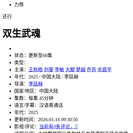
力荐
还行
双生武魂
状态：
更新至60集
类型：
主演：
王秋皓
刘曼
李敏
大鲲
楚越
乔苏
余昌宇
年代：
2025 / 中国大陆 / 李廷赫
导演：
李廷赫
国家/地区：
中国大陆
集数：
每集 45分钟
语言/字幕：
汉语普通话
年代：
2025
更新时间：
2026-01-16 09:30:50
影视/评论：
当前有
0
条评论，
