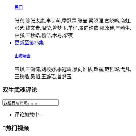
黑门
张东,陈张太康,李诗萌,季冠霖,张喆,梁晓强,宣晓鸣,商虹,
张艺,钱文青,周莹,曾梦玉,羊仔,景向谁依,郭政建,严燕生,
林强,王秋皓,杨洁,木易,柒夜
更新至第25集
山海际会
韦琪,王潇倩,刘校妤,季冠霖,景向谁依,敖磊,范哲琛,弋凡,
王秋皓,吴韬,王瀞瑶,曾梦玉
双生武魂评论
评论加载中...

热门视频