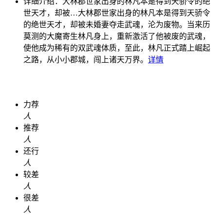
详细介绍：
大林郡世家出身的林凡本是得到天骄令的绝
世天才，却被…
大林郡世家出身的林凡本是得到天骄令
的绝世天才，却被未婚妻夺走武魂，沦为废物。当来历
莫测的大魔寄生林凡身上，重新激活了他被废的武魂，
使他成为稀有的双武魂体质，至此，林凡正式踏上崛起
之路，从小小郡城，闯上诸天万界。
详情
力荐
人
推荐
人
还行
人
较差
人
很差
人