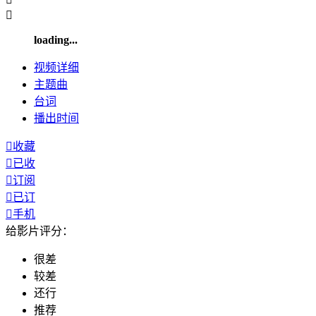

loading...
视频
详细
主题曲
台词
播出
时间

收藏

已收

订阅

已订

手机
给影片评分：
很差
较差
还行
推荐