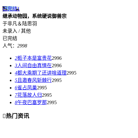
已完结
1
继承动物园，系统硬说御兽宗
于非凡＆陆思羽
未录入 / 其他
已完结
人气：
2998
2
栀子本是富贵花
2996
3
人间自由真情在
2996
4
都大乘期了还讲啥道理
2995
5
且邀春风斩棘行
2995
6
雀占凤巢
2995
7
花落故人归
2995
8
午夜巴塞罗那
2995

热门资讯