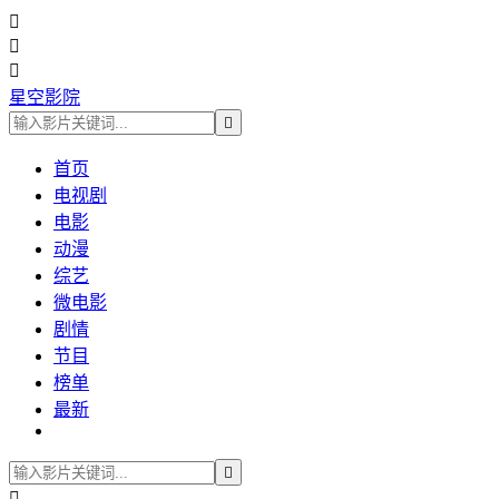



星空影院

首页
电视剧
电影
动漫
综艺
微电影
剧情
节目
榜单
最新

