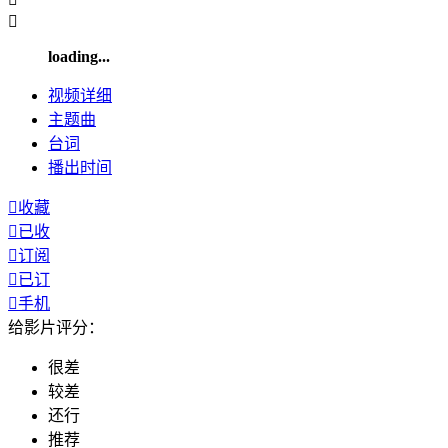

loading...
视频
详细
主题曲
台词
播出
时间

收藏

已收

订阅

已订

手机
给影片评分：
很差
较差
还行
推荐