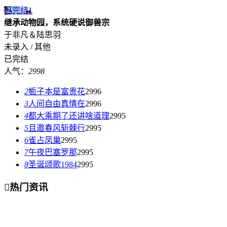
已完结
1
继承动物园，系统硬说御兽宗
于非凡＆陆思羽
未录入 / 其他
已完结
人气：
2998
2
栀子本是富贵花
2996
3
人间自由真情在
2996
4
都大乘期了还讲啥道理
2995
5
且邀春风斩棘行
2995
6
雀占凤巢
2995
7
午夜巴塞罗那
2995
8
圣诞颂歌1984
2995

热门资讯