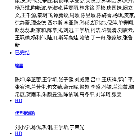
康,贾洪伟,党争胜,杨俊峰,李亚舒,吴牧野,郑渊洁,郑洪升,
杨乃斌,陶艳波,毕淑敏,蒋雯丽,林兆铭,乔榛,唐国妹,阚立
文,王千源,秦玥飞,谭腾蛟,周璇,陈昱璇,陈旖雪,杨琪,麦家,
徐静蕾,理查德·西尔斯,李亚鹏,孙郁,胡玮炜,倪萍,单霁翔,
赵蕊蕊,赵家和,陈章武,刘迅,王学圻,柯洁,许镜清,刘震云,
王珮瑜,杨利伟,陆川,斯琴高娃,赖敏,丁一舟,张家敏,张鲁
新
已完结
输赢
陈坤,辛芷蕾,王学圻,张子健,刘威葳,吕中,王庆祥,郭广平,
张宥浩,芦芳生,包文婧,栾元晖,梁超,李感,孙铱,兰海蒙,鞠
帛展,贺雨禾,朱颜曼滋,陈依琪,高冬平,刘洋珂,张雯
HD
代号美洲豹
刘小宁,葛优,巩俐,王学圻,于荣光
HD