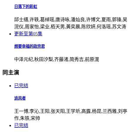
日落下的彩虹
邱士缙,许轶,葛绰瑶,唐诗咏,潘灿良,许博文,夏雨,郭锋,吴
浣仪,周家怡,梁业,栢天男,黃奕晨,陈欣妍,何洛瑶,苏文涛
更新至第05集
想要幸福的政宗君
中泽元纪,秋田汐梨,齐藤渚,简秀吉,前原滉
同主演
已完结
追风者
王一博,李沁,王阳,张天阳,王学圻,高露,杨昆,兰西雅,刘亭
作,朱铁,宋帅
已完结