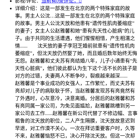
影视/评论：
当前有
0
条评论，

详细介绍：
这是一部发生在北京的两个特殊家庭的故
事。男主人公沈…
这是一部发生在北京的两个特殊家庭
的故事。男主人公沈天放和他患有“遗传性肌肉萎缩症”
的妻子；女主人公赵雅馨和她“患有先天性心脏病”的儿
子。由于共同的生活遭遇，他们惺惺相惜，产生相濡之
情...... 沈天放的妻子李冠芝婚前就患有“遗传性机肉
萎缩症”，但沈天放仍然娶了她，而且婚后数年始终无悔
无怨。赵雅馨和丈夫苏有亮结婚八年，儿子小通患有“先
天性心脏病”，他们彼此都认为生下这个活不长的孩子是
对方的过错，夫妻两人不断争吵，裂痕越来越深......
赵雅馨是个事业成功的女强人，工作繁忙，而丈夫苏有
亮却对儿子的病耿耿于怀，当赵雅馨发现苏有亮竟然有
了外遇时，心灰意冷，决意离婚。分居后的赵雅馨和苏
有亮同属一家公司，为免见面尴尬，赵雅馨跳槽到另一
家公司去工作......赵雅馨在新公司代替了不修边幅、言事
粗鲁的沈天放的职位，二人产生隔膜，沈天放故意迟到
早退，对工作漠不关心。一次在拜访重要客户时，久等
不来，赵雅馨恼怒不已，决心开除沈天放。但这一次却