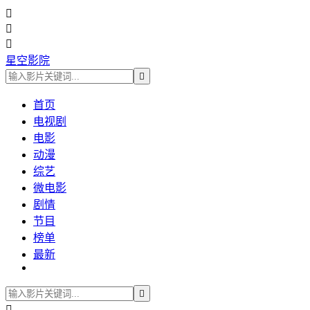



星空影院

首页
电视剧
电影
动漫
综艺
微电影
剧情
节目
榜单
最新

