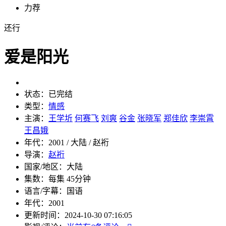
力荐
还行
爱是阳光
状态：
已完结
类型：
情感
主演：
王学圻
何赛飞
刘爽
谷金
张晓军
郑佳欣
李崇霄
王昌娥
年代：
2001 / 大陆 / 赵裄
导演：
赵裄
国家/地区：
大陆
集数：
每集 45分钟
语言/字幕：
国语
年代：
2001
更新时间：
2024-10-30 07:16:05