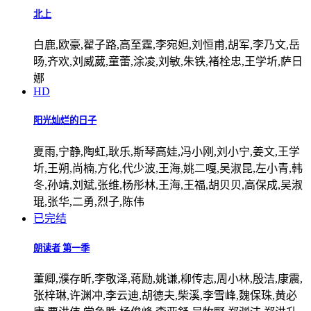
北上
白鹿,欧豪,翟子路,高至霆,李宛妲,刘恒甫,胡军,李乃文,岳
旸,齐欢,刘威葳,童蕾,涂凌,刘敏,朱铁,褚栓忠,王学圻,萨日
娜
HD
阳光灿烂的日子
夏雨,宁静,陶虹,耿乐,斯琴高娃,冯小刚,刘小宁,姜文,王学
圻,王朔,尚楠,方化,代少波,王海,姚二嘎,吴淑昆,左小青,韩
冬,孙靖,刘斌,张维,杨彤林,王海,王福,胡贝贝,高保成,吴淑
琨,张华,二勇,烈子,陈伟
已完结
朗读者 第一季
董卿,濮存昕,李敬泽,蒋励,姚谦,柳传志,周小林,殷洁,康震,
张梓琳,许渊冲,李云迪,胡德夫,柴溪,李雪峰,魏保珠,黄必