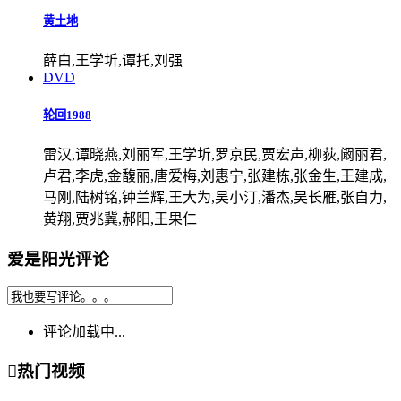
黄土地
薛白,王学圻,谭托,刘强
DVD
轮回1988
雷汉,谭晓燕,刘丽军,王学圻,罗京民,贾宏声,柳荻,阚丽君,
卢君,李虎,金馥丽,唐爱梅,刘惠宁,张建栋,张金生,王建成,
马刚,陆树铭,钟兰辉,王大为,吴小汀,潘杰,吴长雁,张自力,
黄翔,贾兆冀,郝阳,王果仁
爱是阳光评论
评论加载中...

热门视频