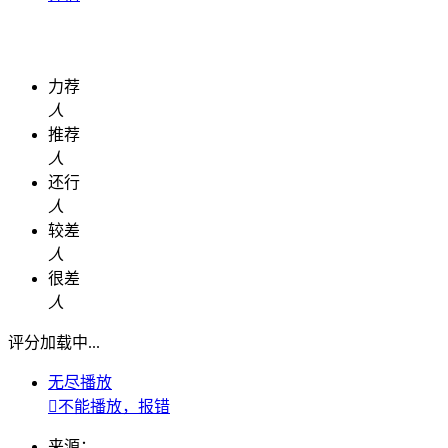
力荐
人
推荐
人
还行
人
较差
人
很差
人
评分加载中...
无尽播放

不能播放，报错
来源：