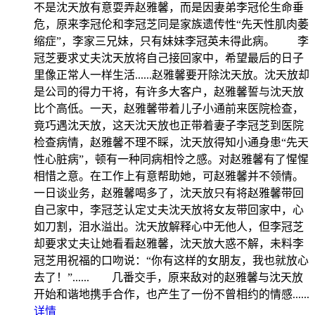
不是沈天放有意耍弄赵雅馨，而是因妻弟李冠伦生命垂
危，原来李冠伦和李冠芝同是家族遗传性“先天性肌肉萎
缩症”，李家三兄妹，只有妹妹李冠英未得此病。 李
冠芝要求丈夫沈天放将自己接回家中，希望最后的日子
里像正常人一样生活......赵雅馨要开除沈天放。沈天放却
是公司的得力干将，有许多大客户，赵雅馨誓与沈天放
比个高低。一天，赵雅馨带着儿子小通前来医院检查，
竟巧遇沈天放，这天沈天放也正带着妻子李冠芝到医院
检查病情，赵雅馨不理不睬，沈天放得知小通身患“先天
性心脏病”，顿有一种同病相怜之感。对赵雅馨有了惺惺
相惜之意。在工作上有意帮助她，可赵雅馨并不领情。
一日谈业务，赵雅馨喝多了，沈天放只有将赵雅馨带回
自己家中，李冠芝认定丈夫沈天放将女友带回家中，心
如刀割，泪水溢出。沈天放解释心中无他人，但李冠芝
却要求丈夫让她看看赵雅馨，沈天放大惑不解，未料李
冠芝用祝福的口吻说：“你有这样的女朋友，我也就放心
去了！”...... 几番交手，原来敌对的赵雅馨与沈天放
开始和谐地携手合作，也产生了一份不曾相约的情感......
详情