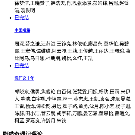
徐梦洁,王晓赟子,韩浩天,肖旭,张添景,彭皓锋,吕熙,赵璧
渝,汤俊明
已完结
中国唱将
周深,薛之谦,汪苏泷,王铮亮,林依轮,廖昌永,莫华伦,吴碧
霞,王宏伟,谭维维,阿云嘎,王莉,王传越,王丽达,王珮瑜,曲
比阿乌,乌日娜,杜朋朋,魏松,么红,王凯
已完结
我们这十年
郭晓东,侯勇,焦俊艳,白百何,张慧雯,闫妮,杨玏,田雨,宋伊
人,董洁,白宇帆,李坤霖,林一,黄志忠,王凯,袁弘,朱颜曼滋,
王雷,杨烁,谭松韵,聂远,翟子路,董勇,沈月,陈小艺,杨子姗,
陈赫,田小洁,管云鹏,胡宇轩,万鹏,娄艺潇,董思怡,曹曦文,
柯蓝,罗嘉良,许龄月,朱铁
熊猫奇遇记评论