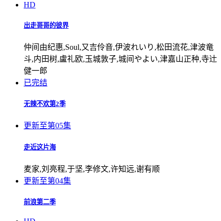
HD
出走哥哥的彼界
仲间由纪惠,Soul,又吉伶音,伊波れいり,松田流花,津波竜
斗,内田树,盧礼欧,玉城敦子,城间やよい,津嘉山正种,寺辻
健一郎
已完结
无辣不欢第2季
更新至第05集
走近这片海
麦家,刘亮程,于坚,李修文,许知远,谢有顺
更新至第04集
前浪第二季