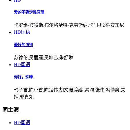
HD
爱的不确定性原理
卡罗琳·彼得斯,布尔格哈特·克劳斯纳,卡门-玛雅·安东尼
HD国语
最好的道别
苏德伦,吴丽雁,吴坤乙,朱舒琳
HD国语
你好，珠峰
韩子君,陈小香,陈定伟,胡文珊,栾恋,易昀,张伟,冯博奥,关
娴,郭真如
同主演
HD国语