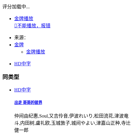
评分加载中...
金牌播放

不能播放，报错
来源：
金牌
金牌播放
HD中字
同类型
HD中字
出走 哥哥的彼界
仲间由纪惠,Soul,又吉伶音,伊波れいり,松田流花,津波竜
斗,内田树,盧礼欧,玉城敦子,城间やよい,津嘉山正种,寺辻
健一郎