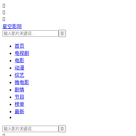



星空影院

首页
电视剧
电影
动漫
综艺
微电影
剧情
节目
榜单
最新

