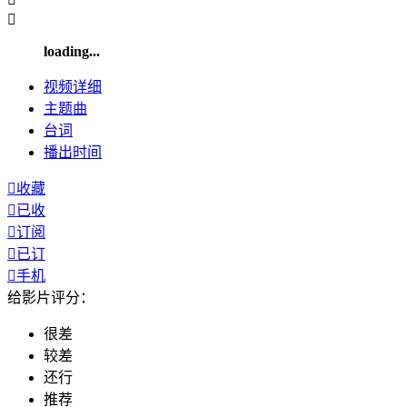

loading...
视频
详细
主题曲
台词
播出
时间

收藏

已收

订阅

已订

手机
给影片评分：
很差
较差
还行
推荐