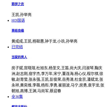
筋饼之恋
王凯,孙举亮
HD国语
喜结良缘
黄成成,王凯,杨聪惠,钟于龙,小玖,孙举亮
已完结
当家的男人
房子斌,宫晓瑄,杜旭东,杨圣文,王笛,尚大庆,闫淑琴,鞠庆
洲,赵志刚,宿宇杰,李万年,宋宁,董连海,杨心仪,程尔祺,徐
敏,赵育莹,张永强,王凯,彭俊荣,岳秀清,杜金京,潘斌龙,张
永祥,黄奕维,李薇,杨彤,李勇,崔丽波,马宁,房勇,袁宇龙,张
朝旭,高博,王渊,马尚军,蔡迎春
全36集
都市古医仙