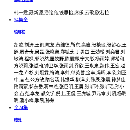
韩一霆,聂新源,潘铭允,钱思怡,席乐,云歌,欧若拉
54集全
琅琊榜
胡歌,刘涛,王凯,陈龙,黄维德,靳东,高鑫,张棪琰,张龄心,王
鸥,周奇奇,吴磊,张晓谦,郑毓芝,丁勇岱,王劲松,刘奕君,刘
敏涛,程枫,郭晓然,匡牧野,陈丽娜,宁文彤,杨雨婷,谭希和,
方晓莉,张哲瀚,钟卫华,张雨剑,乔欣,王永泉,魏伟,王宏,赵
一龙,卢杉,刘冠霖,符涛,李帅,单英哲,金丰,冯晖,李朵,刘丕
中,言杰,公方敏,隋名旸,韩振华,柳洋,刘殊辰,张震,孙梦佳,
隋雨蒙,郭东岳,蒋林燕,张巨明,王勇,张昕琦,张昕瑶,孙小
会,苗克,李龙,郝文学,倪土,王侃,王虎城,尹元章,刘朔,杨璐
璐,潘小样,季晨,孙荣
全24集
暗处