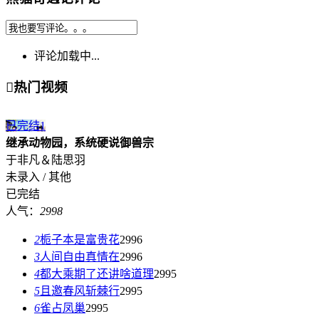
评论加载中...

热门视频
已完结
1
继承动物园，系统硬说御兽宗
于非凡＆陆思羽
未录入 / 其他
已完结
人气：
2998
2
栀子本是富贵花
2996
3
人间自由真情在
2996
4
都大乘期了还讲啥道理
2995
5
且邀春风斩棘行
2995
6
雀占凤巢
2995