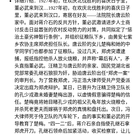
详细介绍：
1927年初，在欢庆北伐胜利的喜庆日子里，
董必武来到汉…
1927年初，在欢庆北伐胜利的喜庆日子
里，董必武来到汉口，寄居在好友——法院院长唐云阶
家中。面对蒋介石的反共方针，董必武邀请进步人士商
讨反击日益嚣张的农村反动势力的对策，共同拟定了“惩
治土豪劣绅暂行条例”，并组织征粮队下乡，由黄安七紫
乡农协主席郑虎担任队长。唐云阶的女儿楚梅和她的中
学同学们也都参加了征粮队。没过几天，郑虎突遭逮
捕，报纸指控他杀人放火烧粮，并声称“幕后有人”，矛
头直指董必武。汪精卫与唐云阶的亲家、国民党湖北省
党部常委孔继石狼狈为奸，胁迫唐云阶出任“郑虎一案”
的审判长。为了营救郑虎，冯正浩大律师受共产党委派
决定出庭为郑虎辩护。某日，已晋升为汪精卫侍卫队长
的孔少戎邀未婚妻楚梅出游，以虚情假意骗得楚梅的信
任。楚梅竟将她目睹孔少戎的祖父孔龟年放火烧粮仓，
并杀死老更夫而嫁祸于郑虎的真情和盘托出。次日，冯
大律师死于侍卫队的汽车轮下，血的事实和董必武的开
导教育了楚梅。“四一二”后，蒋介石亲自指使孔继石拿
郑虎开刀。孔继石领命后加紧活动，收买检察官，让儿