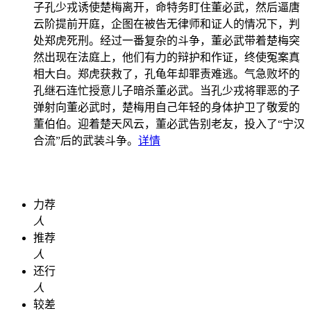
子孔少戎诱使楚梅离开，命特务盯住董必武，然后逼唐
云阶提前开庭，企图在被告无律师和证人的情况下，判
处郑虎死刑。经过一番复杂的斗争，董必武带着楚梅突
然出现在法庭上，他们有力的辩护和作证，终使冤案真
相大白。郑虎获救了，孔龟年却罪责难逃。气急败坏的
孔继石连忙授意儿子暗杀董必武。当孔少戎将罪恶的子
弹射向董必武时，楚梅用自己年轻的身体护卫了敬爱的
董伯伯。迎着楚天风云，董必武告别老友，投入了“宁汉
合流”后的武装斗争。
详情
力荐
人
推荐
人
还行
人
较差