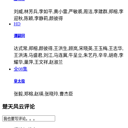
刘威,林芳兵,李如平,黄小雷,严敏裘,周洁,李建群,郑榕,李
迎秋,陈颖,李静莉,颜彼得
HD
谭嗣同
达式常,郑榕,颜彼得,王洪生,顾岚,宋晓英,王玉梅,王志华,
王洪涛,马盛君,刘江,马连冀,牛呈立,朱艺丹,辛辛,胡奇,李
耀华,巢萍,王文祥,赵淑兰
全08集
皇太极
张毅,郑榕,赵瑛,张晓玲,曹杰臣
楚天风云评论