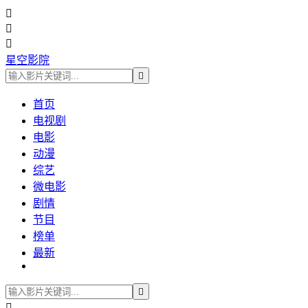



星空影院

首页
电视剧
电影
动漫
综艺
微电影
剧情
节目
榜单
最新

