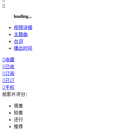

loading...
视频
详细
主题曲
台词
播出
时间

收藏

已收

订阅

已订

手机
给影片评分：
很差
较差
还行
推荐