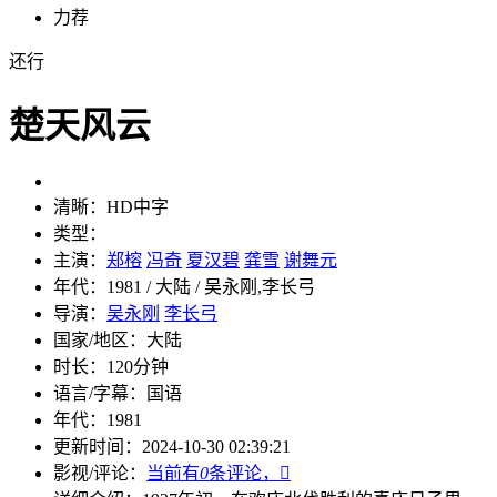
力荐
还行
楚天风云
清晰：
HD中字
类型：
主演：
郑榕
冯奇
夏汉碧
龚雪
谢舞元
年代：
1981 / 大陆 / 吴永刚,李长弓
导演：
吴永刚
李长弓
国家/地区：
大陆
时长：
120分钟
语言/字幕：
国语
年代：
1981
更新时间：
2024-10-30 02:39:21
影视/评论：
当前有
0
条评论，
