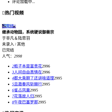
评论加载中...

热门视频
已完结
1
继承动物园，系统硬说御兽宗
于非凡＆陆思羽
未录入 / 其他
已完结
人气：
2998
2
栀子本是富贵花
2996
3
人间自由真情在
2996
4
都大乘期了还讲啥道理
2995
5
且邀春风斩棘行
2995
6
雀占凤巢
2995
7
花落故人归
2995
8
午夜巴塞罗那
2995