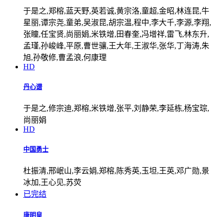
于是之,郑榕,蓝天野,英若诚,黄宗洛,童超,金昭,林连昆,牛
星丽,谭宗尧,童弟,吴淑昆,胡宗温,程中,李大千,李源,李翔,
张瞳,任宝贤,尚丽娟,米铁增,田春奎,冯增祥,雷飞,林东升,
孟瑾,孙峻峰,平原,曹世骧,王大年,王淑华,张华,丁海涛,朱
旭,孙敬修,曹孟浪,何康理
HD
丹心谱
于是之,修宗迪,郑榕,米铁增,张平,刘静荣,李延栋,杨宝琮,
尚丽娟
HD
中国勇士
杜振清,邢岷山,李云娟,郑榕,陈秀英,玉坦,王英,邓广勋,景
冰加,王心见,苏荧
已完结
唐明皇