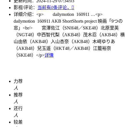
更新时间：
2024-11-29 07:34:03
影视/评论：
当前有
0
条评论，

详细介绍：
<p> dailymotion 160911 …
<p>
dailymotion 160911 AKB ShortShorts project 映画「9つの
窓」<br/> 宮澤佐江（SNH48／SKE48）北原里英
（NGT48）中西智代梨（AKB48）茂木忍（AKB48）横
山由依（AKB48）入山杏奈（AKB48）木﨑ゆりあ
（AKB48）兒玉遥（HKT48／AKB48）江籠裕奈
（SKE48）</p>
详情
力荐
人
推荐
人
还行
人
较差