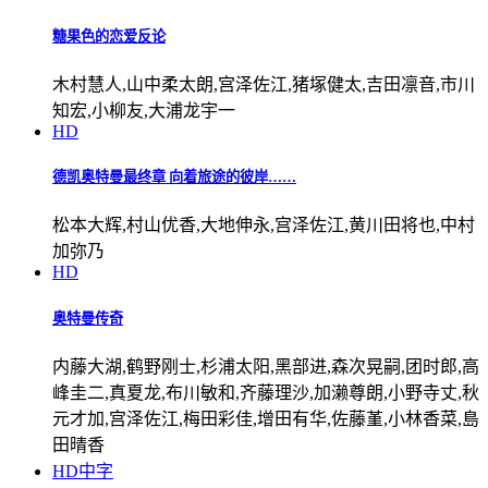
糖果色的恋爱反论
木村慧人,山中柔太朗,宫泽佐江,猪塚健太,吉田凛音,市川
知宏,小柳友,大浦龙宇一
HD
德凯奥特曼最终章 向着旅途的彼岸……
松本大辉,村山优香,大地伸永,宫泽佐江,黄川田将也,中村
加弥乃
HD
奥特曼传奇
内藤大湖,鹤野刚士,杉浦太阳,黑部进,森次晃嗣,团时郎,高
峰圭二,真夏龙,布川敏和,齐藤理沙,加濑尊朗,小野寺丈,秋
元才加,宫泽佐江,梅田彩佳,增田有华,佐藤堇,小林香菜,島
田晴香
HD中字