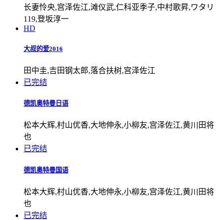
长妻怜央,宫泽佐江,滩仪武,仁科亚季子,中村歌昇,ワタリ
119,登坂淳一
HD
大叔的爱2016
田中圭,吉田钢太郎,落合扶树,宫泽佐江
已完结
德凯奥特曼日语
松本大辉,村山优香,大地伸永,小柳友,宫泽佐江,黄川田将
也
已完结
德凯奥特曼国语
松本大辉,村山优香,大地伸永,小柳友,宫泽佐江,黄川田将
也
已完结