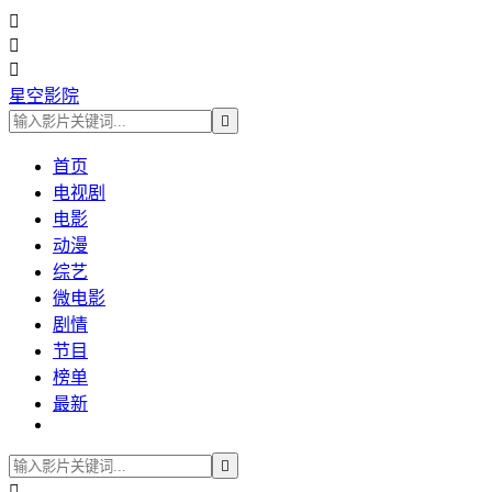



星空影院

首页
电视剧
电影
动漫
综艺
微电影
剧情
节目
榜单
最新

