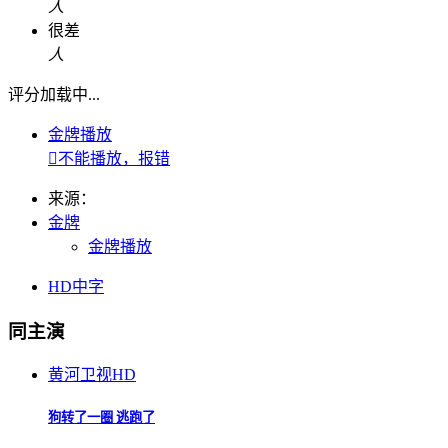
人
很差
人
评分加载中...
金牌播放

不能播放，报错
来源：
金牌
金牌播放
HD中字
同主演
黄河卫视
HD
狗转了一圈 逃跑了