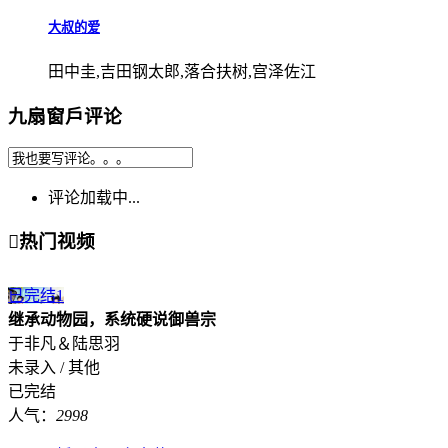
大叔的爱
田中圭,吉田钢太郎,落合扶树,宫泽佐江
九扇窗戶评论
评论加载中...

热门视频
已完结
1
继承动物园，系统硬说御兽宗
于非凡＆陆思羽
未录入 / 其他
已完结
人气：
2998