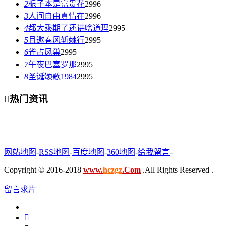
2
栀子本是富贵花
2996
3
人间自由真情在
2996
4
都大乘期了还讲啥道理
2995
5
且邀春风斩棘行
2995
6
雀占凤巢
2995
7
午夜巴塞罗那
2995
8
圣诞颂歌1984
2995

热门资讯
网站地图
-
RSS地图
-
百度地图
-
360地图
-
给我留言
-
Copyright © 2016-2018
www.
hczgz
.Com
.All Rights Reserved .
留言求片
