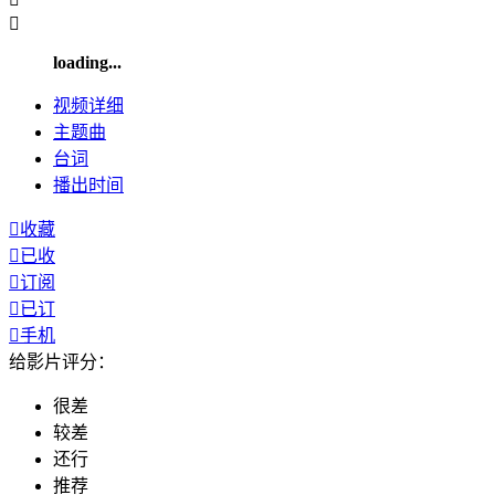

loading...
视频
详细
主题曲
台词
播出
时间

收藏

已收

订阅

已订

手机
给影片评分：
很差
较差
还行
推荐