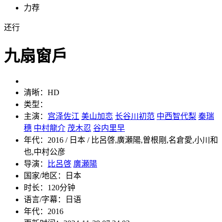
力荐
还行
九扇窗戶
清晰：
HD
类型：
主演：
宫泽佐江
美山加恋
长谷川初范
中西智代梨
秦瑞
穗
中村龍介
茂木忍
谷内里早
年代：
2016 / 日本 / 比呂啓,廣瀬陽,曽根剛,名倉愛,小川和
也,中村公彦
导演：
比呂啓
廣瀬陽
国家/地区：
日本
时长：
120分钟
语言/字幕：
日语
年代：
2016