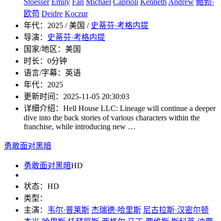
Stoesser
Emily
Fan
Michael
Caprioli
Kenneth
Andrew
鲍勃·
欧苟
Deidre
Koczur
年代：
2025 / 美国 /
史蒂芬·考格内提
导演：
史蒂芬·考格内提
国家/地区：
美国
时长：
0分钟
语言/字幕：
英语
年代：
2025
更新时间：
2025-11-05 20:30:03
详细介绍：
Hell House LLC: Lineage will continue a deeper
dive into the back stories of various characters within the
franchise, while introducing new …
勇敢面对黑暗
勇敢面对黑暗
HD
状态：
HD
类型：
主演：
韦尔·普莱斯
杰瑞德·哈里斯
尼古拉斯·汉密尔顿