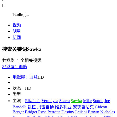

loading...
视频
明星
新闻
搜索关键词Sawka
共找到
“4”
个相关视频
地狱屋：血脉
地狱屋：血脉
HD
状态：
HD
类型：
主演：
Elizabeth
Vermilyea
Searra
Sawka
Mike
Sutton
Joe
Bandelli
凯拉·贝雷吉扬
维多利亚·安德鲁尼克
Gideon
Berger
Bridget
Rose
Perrotta
Destiny
Leilani
Brown
Nicholas