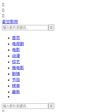



星空影院

首页
电视剧
电影
动漫
综艺
微电影
剧情
节目
榜单
最新

