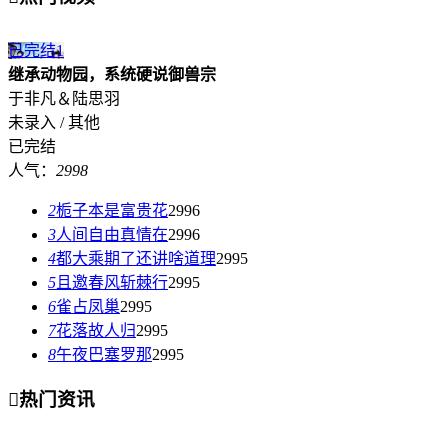
已完结
1
继承动物园，系统硬说御兽宗
于非凡＆陆思羽
未录入 / 其他
已完结
人气：
2998
2
栀子本是富贵花
2996
3
人间自由真情在
2996
4
都大乘期了还讲啥道理
2995
5
且邀春风斩棘行
2995
6
雀占凤巢
2995
7
花落故人归
2995
8
午夜巴塞罗那
2995

热门资讯