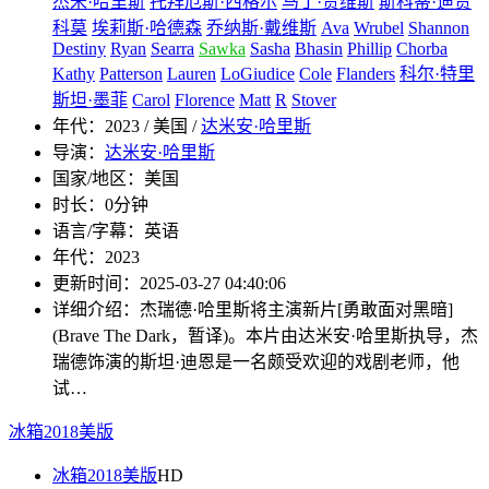
杰米·哈里斯
托拜厄斯·西格尔
马丁·贾维斯
斯科蒂·迪贾
科莫
埃莉斯·哈德森
乔纳斯·戴维斯
Ava
Wrubel
Shannon
Destiny
Ryan
Searra
Sawka
Sasha
Bhasin
Phillip
Chorba
Kathy
Patterson
Lauren
LoGiudice
Cole
Flanders
科尔·特里
斯坦·墨菲
Carol
Florence
Matt
R
Stover
年代：
2023 / 美国 /
达米安·哈里斯
导演：
达米安·哈里斯
国家/地区：
美国
时长：
0分钟
语言/字幕：
英语
年代：
2023
更新时间：
2025-03-27 04:40:06
详细介绍：
杰瑞德·哈里斯将主演新片[勇敢面对黑暗]
(Brave The Dark，暂译)。本片由达米安·哈里斯执导，杰
瑞德饰演的斯坦·迪恩是一名颇受欢迎的戏剧老师，他
试…
冰箱2018美版
冰箱2018美版
HD