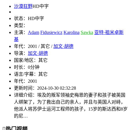
沙漠狂野
HD中字
状态：
HD中字
类型：
主演：
Adam
Fidusiewicz
Karolina
Sawka
亚特·祖米卓斯
基
年代：
2001 / 其它 /
加文·胡德
导演：
加文·胡德
国家/地区：
其它
时长：
0分钟
语言/字幕：
其它
年代：
2001
更新时间：
2024-10-30 02:32:28
详细介绍：
埃及的叛军领袖史梅恩的妻子和孩子被英国
人绑架了，为了救出自己的亲人，并且与英国人对峙，
他派人将苏伊士运河工程师的孩子，15岁的斯达西和8岁
的尼…

热门视频