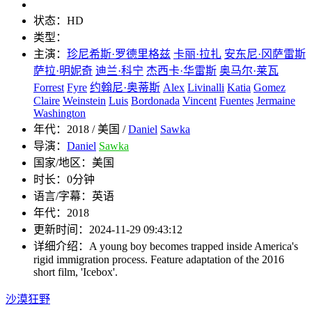
状态：
HD
类型：
主演：
珍尼希斯·罗德里格兹
卡丽·拉扎
安东尼·冈萨雷斯
萨拉·明妮奇
迪兰·科宁
杰西卡·华雷斯
奥马尔·莱瓦
Forrest
Fyre
约翰尼·奥蒂斯
Alex
Livinalli
Katia
Gomez
Claire
Weinstein
Luis
Bordonada
Vincent
Fuentes
Jermaine
Washington
年代：
2018 / 美国 /
Daniel
Sawka
导演：
Daniel
Sawka
国家/地区：
美国
时长：
0分钟
语言/字幕：
英语
年代：
2018
更新时间：
2024-11-29 09:43:12
详细介绍：
A young boy becomes trapped inside America's
rigid immigration process. Feature adaptation of the 2016
short film, 'Icebox'.
沙漠狂野