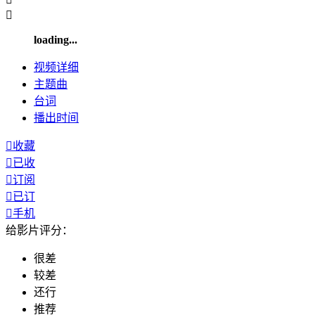

loading...
视频
详细
主题曲
台词
播出
时间

收藏

已收

订阅

已订

手机
给影片评分：
很差
较差
还行
推荐