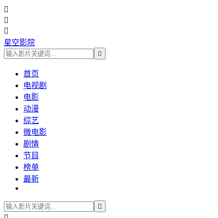



星空影院

首页
电视剧
电影
动漫
综艺
微电影
剧情
节目
榜单
最新

