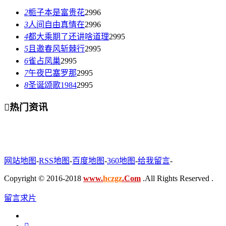
2
栀子本是富贵花
2996
3
人间自由真情在
2996
4
都大乘期了还讲啥道理
2995
5
且邀春风斩棘行
2995
6
雀占凤巢
2995
7
午夜巴塞罗那
2995
8
圣诞颂歌1984
2995

热门资讯
网站地图
-
RSS地图
-
百度地图
-
360地图
-
给我留言
-
Copyright © 2016-2018
www.
hczgz
.Com
.All Rights Reserved .
留言求片