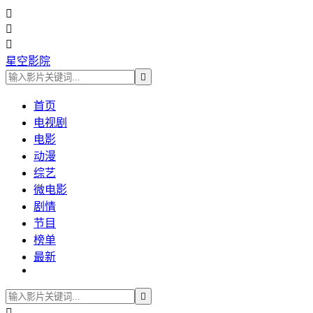



星空影院

首页
电视剧
电影
动漫
综艺
微电影
剧情
节目
榜单
最新

