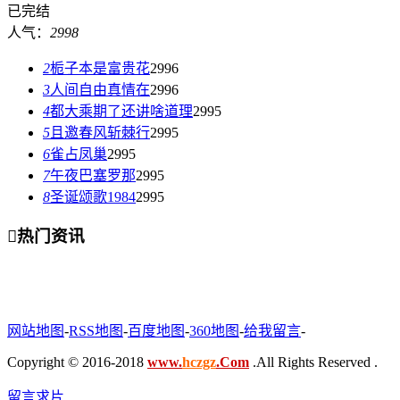
已完结
人气：
2998
2
栀子本是富贵花
2996
3
人间自由真情在
2996
4
都大乘期了还讲啥道理
2995
5
且邀春风斩棘行
2995
6
雀占凤巢
2995
7
午夜巴塞罗那
2995
8
圣诞颂歌1984
2995

热门资讯
网站地图
-
RSS地图
-
百度地图
-
360地图
-
给我留言
-
Copyright © 2016-2018
www.
hczgz
.Com
.All Rights Reserved .
留言求片