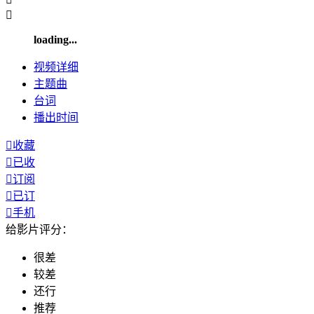

loading...
视频
详细
主题曲
台词
播出
时间

收藏

已收

订阅

已订

手机
给影片评分：
很差
较差
还行
推荐