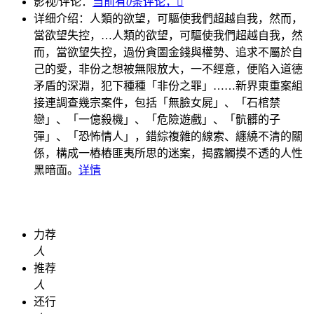
影视/评论：
当前有
0
条评论，

详细介绍：
人類的欲望，可驅使我們超越自我，然而，
當欲望失控，…
人類的欲望，可驅使我們超越自我，然
而，當欲望失控，過份貪圖金錢與權勢、追求不屬於自
己的愛，非份之想被無限放大，一不經意，便陷入道德
矛盾的深淵，犯下種種「非份之罪」……新界東重案組
接連調查幾宗案件，包括「無臉女屍」、「石棺禁
戀」、「一億殺機」、「危險遊戲」、「骯髒的子
彈」、「恐怖情人」，錯綜複雜的線索、纏繞不清的關
係，構成一樁樁匪夷所思的迷案，揭露觸摸不透的人性
黑暗面。
详情
力荐
人
推荐
人
还行