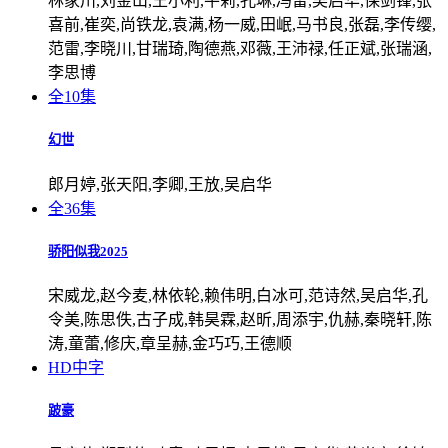
林家川,刘金山,王小利,牛莉,孔琳,冯雷,吴启华,保剑锋,张
喜前,崔奕,尚铁龙,袁满,杨一威,田岷,马书良,张磊,李传缨,
范雷,李晓川,甘瑞琦,陶德燕,邓薇,王沛禄,任正斌,张瑞涵,
李思博
全10集
幻世
郎月婷,张天阳,李卿,王放,吴启华
全36集
骄阳似我2025
宋威龙,赵今麦,林依轮,赖伟明,白冰可,范诗然,吴启华,孔
令美,陈思佚,古子成,韩昊霖,赵昕,周添宇,仇赫,秦晓轩,陈
涛,童蕾,修庆,章呈赫,金巧巧,王德顺
HD中字
跛豪