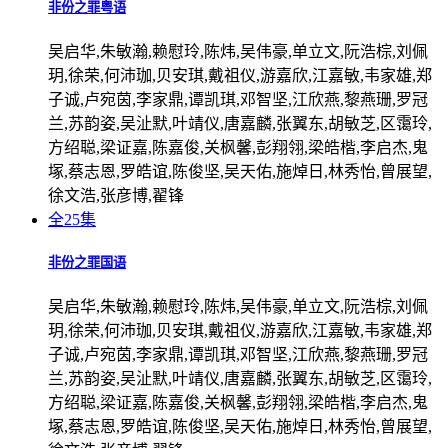
非份之罪粤语
吴启华,朱敏瀚,赖慰玲,陈炜,吴伟豪,单立文,阮浩棕,刘佩
玥,徐荣,何沛珈,贝安琪,戴祖仪,游嘉欣,江嘉敏,韦家雄,郑
子诚,卢宛茵,李家鼎,谭凯琪,邓智坚,江欣燕,黎燕珊,罗冠
兰,苏韵姿,吴沚默,叶靖仪,唐嘉麟,张翼东,胡敏芝,区霭玲,
方绍聪,梁证嘉,陈嘉俊,关枫馨,彭翔翎,梁皓楷,李启杰,鬼
塚,蔡志恩,罗皓谊,陈俊坚,吴天佑,施焯日,林秀怡,曾展望,
徐文浩,张彦博,翟锋
全25集
非份之罪国语
吴启华,朱敏瀚,赖慰玲,陈炜,吴伟豪,单立文,阮浩棕,刘佩
玥,徐荣,何沛珈,贝安琪,戴祖仪,游嘉欣,江嘉敏,韦家雄,郑
子诚,卢宛茵,李家鼎,谭凯琪,邓智坚,江欣燕,黎燕珊,罗冠
兰,苏韵姿,吴沚默,叶靖仪,唐嘉麟,张翼东,胡敏芝,区霭玲,
方绍聪,梁证嘉,陈嘉俊,关枫馨,彭翔翎,梁皓楷,李启杰,鬼
塚,蔡志恩,罗皓谊,陈俊坚,吴天佑,施焯日,林秀怡,曾展望,