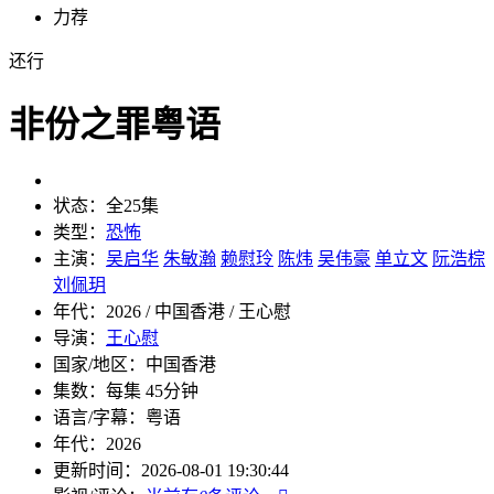
力荐
还行
非份之罪粤语
状态：
全25集
类型：
恐怖
主演：
吴启华
朱敏瀚
赖慰玲
陈炜
吴伟豪
单立文
阮浩棕
刘佩玥
年代：
2026 / 中国香港 / 王心慰
导演：
王心慰
国家/地区：
中国香港
集数：
每集 45分钟
语言/字幕：
粤语
年代：
2026
更新时间：
2026-08-01 19:30:44