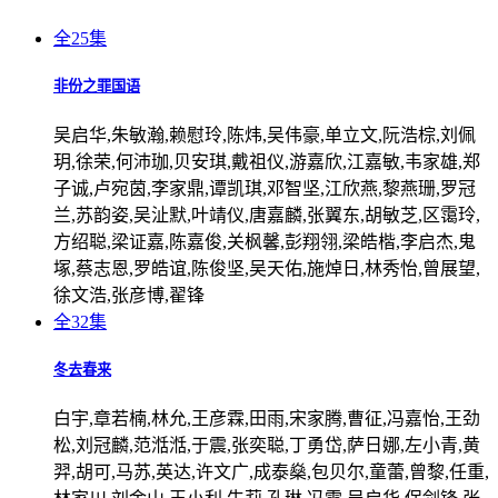
全25集
非份之罪国语
吴启华,朱敏瀚,赖慰玲,陈炜,吴伟豪,单立文,阮浩棕,刘佩
玥,徐荣,何沛珈,贝安琪,戴祖仪,游嘉欣,江嘉敏,韦家雄,郑
子诚,卢宛茵,李家鼎,谭凯琪,邓智坚,江欣燕,黎燕珊,罗冠
兰,苏韵姿,吴沚默,叶靖仪,唐嘉麟,张翼东,胡敏芝,区霭玲,
方绍聪,梁证嘉,陈嘉俊,关枫馨,彭翔翎,梁皓楷,李启杰,鬼
塚,蔡志恩,罗皓谊,陈俊坚,吴天佑,施焯日,林秀怡,曾展望,
徐文浩,张彦博,翟锋
全32集
冬去春来
白宇,章若楠,林允,王彦霖,田雨,宋家腾,曹征,冯嘉怡,王劲
松,刘冠麟,范湉湉,于震,张奕聪,丁勇岱,萨日娜,左小青,黄
羿,胡可,马苏,英达,许文广,成泰燊,包贝尔,童蕾,曾黎,任重,