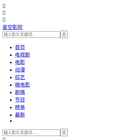



星空影院

首页
电视剧
电影
动漫
综艺
微电影
剧情
节目
榜单
最新

