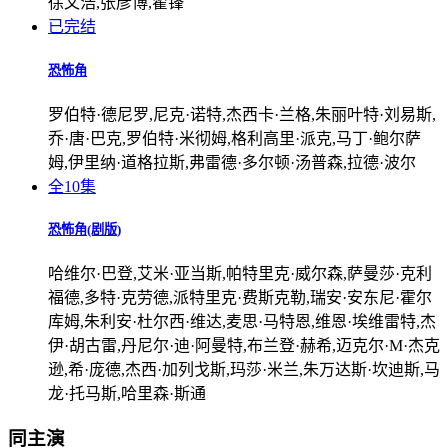
徐文浩,张彦博,翟锋
已完结
恐怖角
罗伯特·德尼罗,尼克·诺特,杰西卡·兰格,朱丽叶特·刘易斯,
乔·唐·巴克,罗伯特·米彻姆,格利高里·派克,马丁·鲍尔萨
姆,伊里纳·道格拉斯,弗雷德·多尔顿·汤普森,拉德·波尔
全10集
恐怖角(剧版)
哈维尔·巴登,艾米·亚当斯,帕特里克·威尔森,萨曼莎·克利
福德,多特·克劳德,派特里克·费斯克勒,瑞安·安东尼·霍尔
库姆,朱利安·杜尔西·维达,麦思·马特恩,维恩·埃维雷特,杰
伊·胡古雷,丹尼尔·迪·阿曼特,布兰登·赫希,迈克尔·M·杰克
逊,希·庞德,杰西·加列戈斯,玛莎·米兰,朱万达斯·坎迪斯,马
龙·托马斯,哈里森·斯通
同主演