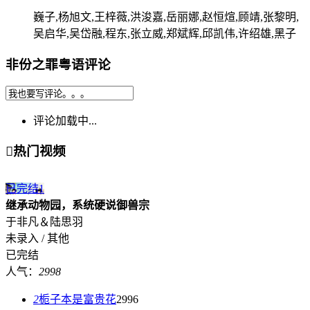
巍子,杨旭文,王梓薇,洪浚嘉,岳丽娜,赵恒煊,顾靖,张黎明,
吴启华,吴岱融,程东,张立威,郑斌辉,邱凯伟,许绍雄,黑子
非份之罪粤语评论
评论加载中...

热门视频
已完结
1
继承动物园，系统硬说御兽宗
于非凡＆陆思羽
未录入 / 其他
已完结
人气：
2998
2
栀子本是富贵花
2996