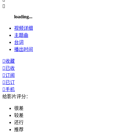

loading...
视频
详细
主题曲
台词
播出
时间

收藏

已收

订阅

已订

手机
给影片评分：
很差
较差
还行
推荐