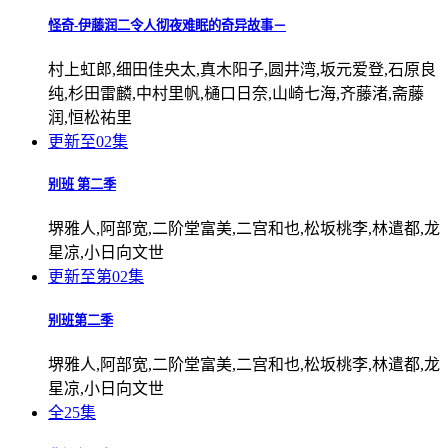
怪奇-伊藤润二令人彻夜难眠的奇异故事－
村上虹郎,细田佳央太,真木阳子,圆井湾,坂元爱登,石原良
纯,杉田雷麟,中村里帆,樋口日奈,山崎七海,齐藤渚,斋藤
润,恒松祐里
更新至02集
别班 第二季
堺雅人,阿部宽,二阶堂富美,二宫和也,松坂桃李,林遣都,龙
星凉,小日向文世
更新至第02集
别班第二季
堺雅人,阿部宽,二阶堂富美,二宫和也,松坂桃李,林遣都,龙
星凉,小日向文世
全25集