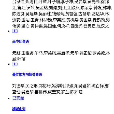
吕良伟,郑则仕,叶童,叶子楣,李子雄,吴启华,黄光亮,徐锦
江,曾江,罗烈,吴孟达,刘洵,刘江,江欣燕,陈荣宗,钟发,韩坤,
陈治良,吴廷烨,吴丽珠,钱似莺,黄智强,古慧珍,骆达华,林
迪安,雷达,卫青,林华勋,李英杰,黄树棠,黄金棠,麦鹤顿,谭
伟民,梁心,黄仲渠,吴国佳,何永祥,曾醒光,蔡宪章,陈汉文
HD
画中仙粤语
元彪,王祖贤,午马,李美凤,吴启华,元华,薛芷伦,罗美薇,林
威,叶璿
HD
最佳损友闯情关粤语
刘德华,关之琳,郑裕玲,冯淬帆,邱淑贞,吴君如,陈百祥,曹
查理,吴启华,苗侨伟,成奎安,罗兰,陈辉虹
已完结
狮城山海