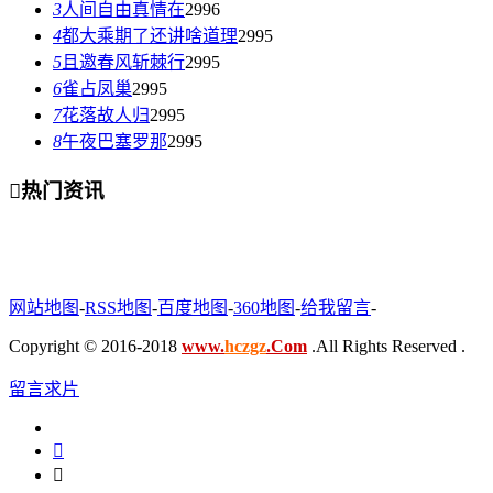
3
人间自由真情在
2996
4
都大乘期了还讲啥道理
2995
5
且邀春风斩棘行
2995
6
雀占凤巢
2995
7
花落故人归
2995
8
午夜巴塞罗那
2995

热门资讯
网站地图
-
RSS地图
-
百度地图
-
360地图
-
给我留言
-
Copyright © 2016-2018
www.
hczgz
.Com
.All Rights Reserved .
留言求片

