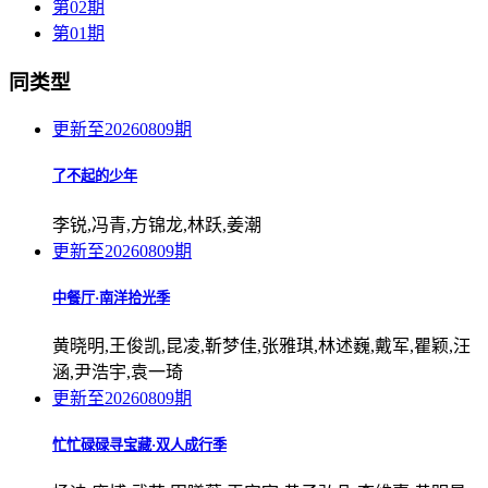
第02期
第01期
同类型
更新至20260809期
了不起的少年
李锐,冯青,方锦龙,林跃,姜潮
更新至20260809期
中餐厅·南洋拾光季
黄晓明,王俊凯,昆凌,靳梦佳,张雅琪,林述巍,戴军,瞿颖,汪
涵,尹浩宇,袁一琦
更新至20260809期
忙忙碌碌寻宝藏·双人成行季