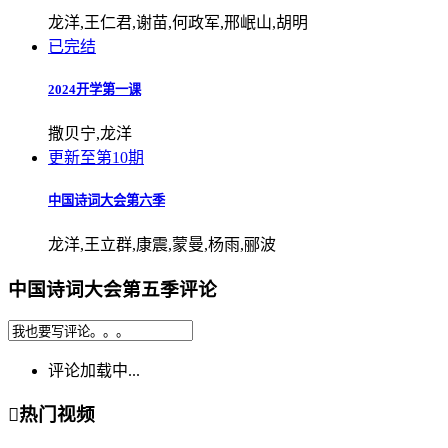
龙洋,王仁君,谢苗,何政军,邢岷山,胡明
已完结
2024开学第一课
撒贝宁,龙洋
更新至第10期
中国诗词大会第六季
龙洋,王立群,康震,蒙曼,杨雨,郦波
中国诗词大会第五季评论
评论加载中...

热门视频