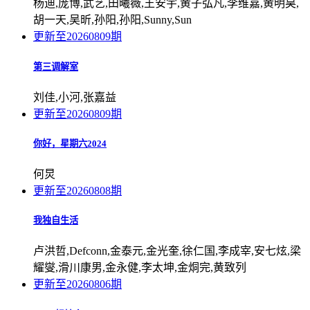
杨迪,庞博,武艺,田曦薇,王安宇,黄子弘凡,李维嘉,黄明昊,
胡一天,吴昕,孙阳,孙阳,Sunny,Sun
更新至20260809期
第三调解室
刘佳,小河,张嘉益
更新至20260809期
你好，星期六2024
何炅
更新至20260808期
我独自生活
卢洪哲,Defconn,金泰元,金光奎,徐仁国,李成宰,安七炫,梁
耀燮,滑川康男,金永健,李太坤,金烔完,黄致列
更新至20260806期