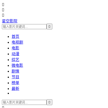



星空影院

首页
电视剧
电影
动漫
综艺
微电影
剧情
节目
榜单
最新

