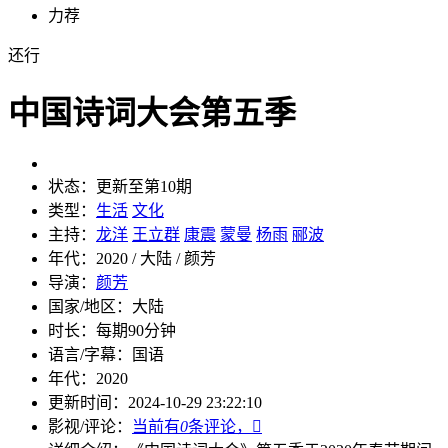
力荐
还行
中国诗词大会第五季
状态：
更新至第10期
类型：
生活
文化
主持：
龙洋
王立群
康震
蒙曼
杨雨
郦波
年代：
2020 / 大陆 / 颜芳
导演：
颜芳
国家/地区：
大陆
时长：
每期90分钟
语言/字幕：
国语
年代：
2020
更新时间：
2024-10-29 23:22:10
影视/评论：
当前有
0
条评论，
