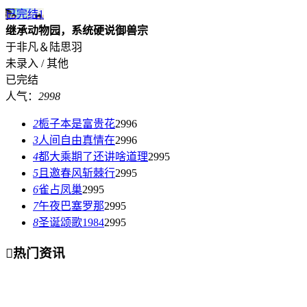
已完结
1
继承动物园，系统硬说御兽宗
于非凡＆陆思羽
未录入 / 其他
已完结
人气：
2998
2
栀子本是富贵花
2996
3
人间自由真情在
2996
4
都大乘期了还讲啥道理
2995
5
且邀春风斩棘行
2995
6
雀占凤巢
2995
7
午夜巴塞罗那
2995
8
圣诞颂歌1984
2995

热门资讯