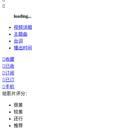

loading...
视频
详细
主题曲
台词
播出
时间

收藏

已收

订阅

已订

手机
给影片评分：
很差
较差
还行
推荐