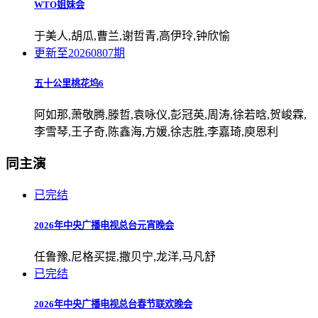
WTO姐妹会
于美人,胡瓜,曹兰,谢哲青,高伊玲,钟欣愉
更新至20260807期
五十公里桃花坞6
阿如那,萧敬腾,滕哲,袁咏仪,彭冠英,周涛,徐若晗,贺峻霖,
李雪琴,王子奇,陈鑫海,方媛,徐志胜,李嘉琦,庾恩利
同主演
已完结
2026年中央广播电视总台元宵晚会
任鲁豫,尼格买提,撒贝宁,龙洋,马凡舒
已完结
2026年中央广播电视总台春节联欢晚会