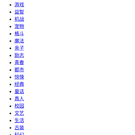
游戏
益智
机战
宠物
格斗
魔法
亲子
励志
青春
都市
惊悚
经典
童话
真人
校园
文艺
生活
古装
科幻