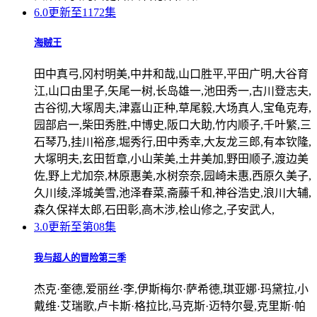
6.0
更新至1172集
海贼王
田中真弓,冈村明美,中井和哉,山口胜平,平田广明,大谷育
江,山口由里子,矢尾一树,长岛雄一,池田秀一,古川登志夫,
古谷彻,大塚周夫,津嘉山正种,草尾毅,大场真人,宝龟克寿,
园部启一,柴田秀胜,中博史,阪口大助,竹内顺子,千叶繁,三
石琴乃,挂川裕彦,堀秀行,田中秀幸,大友龙三郎,有本钦隆,
大塚明夫,玄田哲章,小山茉美,土井美加,野田顺子,渡边美
佐,野上尤加奈,林原惠美,水树奈奈,园崎未惠,西原久美子,
久川绫,泽城美雪,池泽春菜,斋藤千和,神谷浩史,浪川大辅,
森久保祥太郎,石田彰,高木涉,桧山修之,子安武人,
3.0
更新至第08集
我与超人的冒险第三季
杰克·奎德,爱丽丝·李,伊斯梅尔·萨希德,琪亚娜·玛黛拉,小
戴维·艾瑞歌,卢卡斯·格拉比,马克斯·迈特尔曼,克里斯·帕