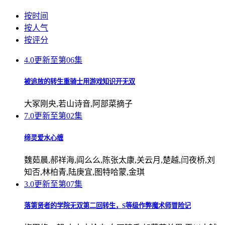
按时间
按人气
按评分
4.0
更新至第06集
被追放的转生重骑士用游戏知识开无双
大冢刚央,若山诗音,阿部菜摘子
7.0
更新至第02集
缔灵爱水心缠
魏茹晨,郝祥海,阎么么,陈张太康,关云月,楚越,闫夜桥,刘
知否,林柏青,陆庚宜,图特哈蒙,金琪
3.0
更新至第07集
落第贤者的学院无双第二回转生，S等级作弊魔术师冒险记