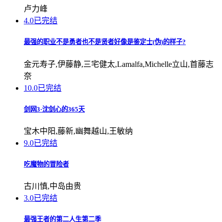
卢力峰
4.0
已完结
最强的职业不是勇者也不是贤者好像是鉴定士(伪)的样子?
金元寿子,伊藤静,三宅健太,Lamalfa,Michelle立山,首藤志
奈
10.0
已完结
剑网3·沈剑心的365天
宝木中阳,藤新,幽舞越山,王敏纳
9.0
已完结
吃魔物的冒险者
古川慎,中岛由贵
3.0
已完结
最强王者的第二人生第二季