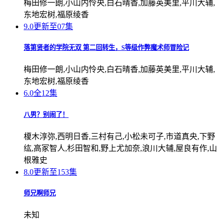
梅田修一朗,小山内怜央,白石晴香,加藤英美里,平川大辅,
东地宏树,福原绫香
9.0
更新至07集
落第贤者的学院无双 第二回转生，S等级作弊魔术师冒险记
梅田修一朗,小山内怜央,白石晴香,加藤英美里,平川大辅,
东地宏树,福原绫香
6.0
全12集
八男？别闹了！
榎木淳弥,西明日香,三村有己,小松未可子,市道真央,下野
纮,高冢智人,杉田智和,野上尤加奈,浪川大辅,屋良有作,山
根雅史
8.0
更新至153集
师兄啊师兄
未知