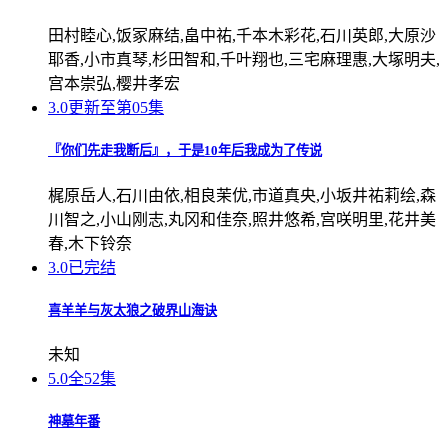
田村睦心,饭冢麻结,畠中祐,千本木彩花,石川英郎,大原沙
耶香,小市真琴,杉田智和,千叶翔也,三宅麻理惠,大塚明夫,
宫本崇弘,樱井孝宏
3.0
更新至第05集
『你们先走我断后』，于是10年后我成为了传说
梶原岳人,石川由依,相良茉优,市道真央,小坂井祐莉绘,森
川智之,小山刚志,丸冈和佳奈,照井悠希,宫咲明里,花井美
春,木下铃奈
3.0
已完结
喜羊羊与灰太狼之破界山海诀
未知
5.0
全52集
神墓年番