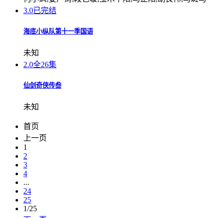
3.0
已完结
海底小纵队第十一季国语
未知
2.0
全26集
仙剑奇侠传叁
未知
首页
上一页
1
2
3
4
...
24
25
1/25