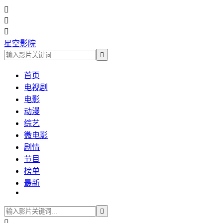



星空影院

首页
电视剧
电影
动漫
综艺
微电影
剧情
节目
榜单
最新

