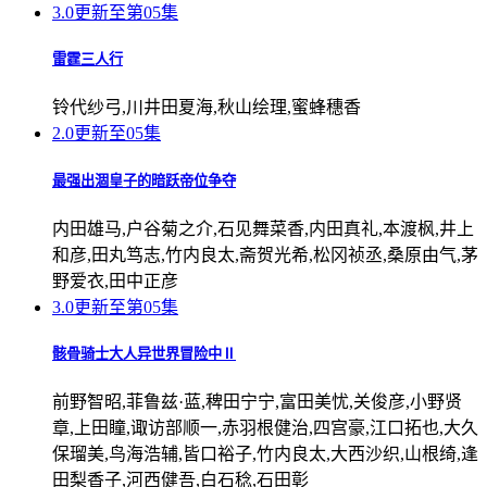
3.0
更新至第05集
雷霆三人行
铃代纱弓,川井田夏海,秋山绘理,蜜蜂穗香
2.0
更新至05集
最强出涸皇子的暗跃帝位争夺
内田雄马,户谷菊之介,石见舞菜香,内田真礼,本渡枫,井上
和彦,田丸笃志,竹内良太,斋贺光希,松冈祯丞,桑原由气,茅
野爱衣,田中正彦
3.0
更新至第05集
骸骨骑士大人异世界冒险中Ⅱ
前野智昭,菲鲁兹·蓝,稗田宁宁,富田美忧,关俊彦,小野贤
章,上田瞳,诹访部顺一,赤羽根健治,四宫豪,江口拓也,大久
保瑠美,鸟海浩辅,皆口裕子,竹内良太,大西沙织,山根绮,逢
田梨香子,河西健吾,白石稔,石田彰