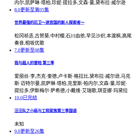
内尔,凯萨琳·塔柏,珍妮·提拉多,文森·童,黛布拉·威尔逊
8.0
更新至第05集
世界最强的后卫～迷宫国的新人探索者～
松冈祯丞,古贺葵,中村樱,石川由依,早见沙织,本渡枫,高尾
奏音,相坂优歌
7.0
更新至08集
我与超人的冒险 第三季
爱丽丝·李,杰克·奎德,卢卡斯·格拉比,黛布拉·威尔逊,马克
斯·迈特尔曼,凯萨琳·塔柏,克里斯·帕内尔,文森·童,珍妮·
提拉多,伊斯梅尔·萨希德,小戴维·艾瑞歌,琪亚娜·玛黛拉
10.0
已完结
汪汪队之小砾与工程家族第三季国语
未知
9.0
更新至26集