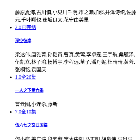
藤原夏海,古川慎,小见川千明,市之濑加那,井泽诗织,佐藤
元,千叶翔也,逢坂良太,花守由美里
2.0
已完结
深空彼岸
梁达伟,唐雅菁,孙恺寅,曹真,黄莺,李卓霆,王宇航,桑毓泽,
伍凯立,林子渝,杨博宇,李程远,苗子,潘丹妮,杜晴晴,黄蓉,
张桐铭,袁国庆
1.0
全26集
一人之下第六季
曹云图,小连杀,藤新
7.0
全10集
伍六七之玄武国篇
何小疯,姜广涛,段艺璇,宝木中阳,马正阳,胡良伟,马斑马