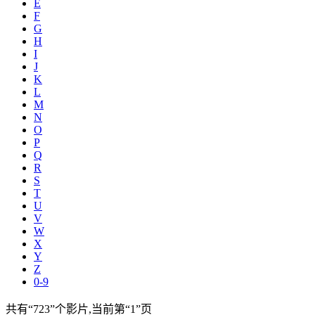
E
F
G
H
I
J
K
L
M
N
O
P
Q
R
S
T
U
V
W
X
Y
Z
0-9
共有
“723”
个影片,当前第
“1”
页