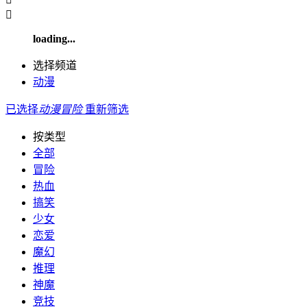

loading...
选择频道
动漫
已选择
动漫
冒险
重新筛选
按类型
全部
冒险
热血
搞笑
少女
恋爱
魔幻
推理
神魔
竞技