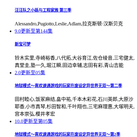
汪汪队之小砾与工程家族 第三季
Alessandro,Pugiotto,Leslie,Adlam,拉克斯顿·汉斯贝克
9.0
更新至第144集
新宝可梦
铃木实里,寺崎裕香,八代拓,大谷育江,佐仓绫音,三宅健太,
真堂圭,塾一久,堀江瞬,田边幸辅,志田有彩,青山吉能
2.0
更新至05集
地狱模式～喜欢速通游戏的玩家在废设定异世界无双～第二季
田村睦心,饭冢麻结,畠中祐,千本木彩花,石川英郎,大原沙
耶香,小市真琴,杉田智和,千叶翔也,三宅麻理惠,大塚明夫,
宫本崇弘,樱井孝宏
10.0
更新至第05集
地狱模式～喜欢速通游戏的玩家在废设定异世界无双～第2季