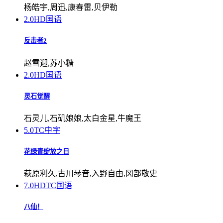
杨皓宇,周迅,康春雷,贝伊勒
2.0
HD国语
反击者2
赵雪迎,苏小糖
2.0
HD国语
灵石觉醒
石灵儿,石矶娘娘,太白金星,牛魔王
5.0
TC中字
花绿青绽放之日
萩原利久,古川琴音,入野自由,冈部敬史
7.0
HDTC国语
八仙！