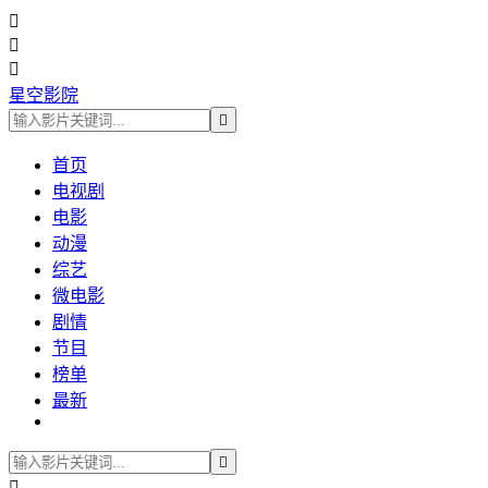



星空影院

首页
电视剧
电影
动漫
综艺
微电影
剧情
节目
榜单
最新

