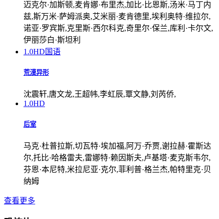
迈克尔·加斯顿,麦肯娜·布里杰,加比·比恩斯,汤米·马丁内
兹,斯万米·萨姆派奥,艾米丽·麦肯德里,埃利奥特·维拉尔,
诺亚·罗宾斯,克里斯·西尔科克,奇里尔·保兰,库利·卡尔文,
伊丽莎白·斯坦利
1.0
HD国语
荒漠异形
沈震轩,唐文龙,王超帏,李虹辰,覃文静,刘芮侨,
1.0
HD
后室
马克·杜普拉斯,切瓦特·埃加福,阿万·乔贾,谢拉赫·霍斯达
尔,托比·哈格雷夫,雷娜特·赖因斯夫,卢基塔·麦克斯韦尔,
芬恩·本尼特,米拉尼亚·克尔,菲利普·格兰杰,帕特里克·贝
纳姆
查看更多