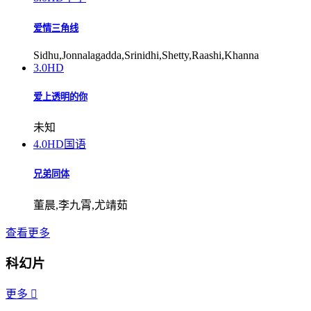
爱情三角线
Sidhu,Jonnalagadda,Srinidhi,Shetty,Raashi,Khanna
3.0
HD
爱上透明的你
未知
4.0
HD国语
兄弟同体
董晨,李九霄,尤靖茹
查看更多
科幻片
更多
