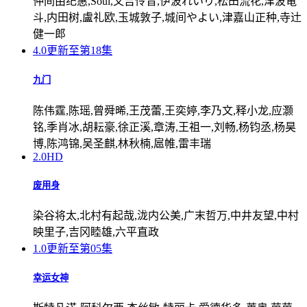
仲间由纪惠,Soul,又吉伶音,伊波れいり,松田流花,津波竜
斗,内田树,盧礼欧,玉城敦子,城间やよい,津嘉山正种,寺辻
健一郎
4.0
更新至第18集
九门
陈伟霆,陈瑶,曾舜晞,王茂蕾,王奕婷,李乃文,释小龙,应灏
铭,季肖冰,胡耘豪,徐正溪,章涛,王祖一,刘畅,杨钧丞,杨昊
博,陈鸿锦,吴圣麒,林秋楠,扈帷,雷丰瑞
2.0
HD
废用身
染谷将太,北村有起哉,泷内公美,广末哲万,中井友望,中村
映里子,吉冈睦雄,六平直政
1.0
更新至第05集
幸运女神