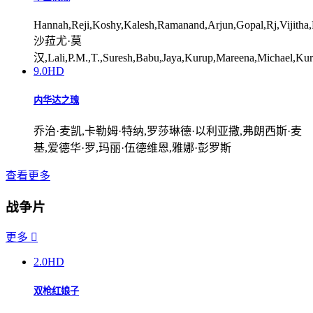
Hannah,Reji,Koshy,Kalesh,Ramanand,Arjun,Gopal,Rj,Vijitha,B
沙菈尤·莫
汉,Lali,P.M.,T.,Suresh,Babu,Jaya,Kurup,Mareena,Michael,Kuri
9.0
HD
内华达之瑰
乔治·麦凯,卡勒姆·特纳,罗莎琳德·以利亚撒,弗朗西斯·麦
基,爱德华·罗,玛丽·伍德维恩,雅娜·彭罗斯
查看更多
战争片
更多

2.0
HD
双枪红娘子