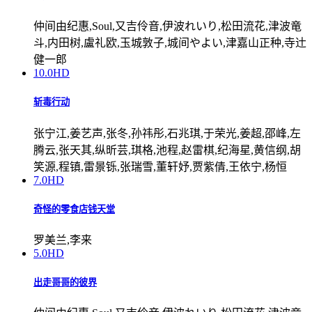
仲间由纪惠,Soul,又吉伶音,伊波れいり,松田流花,津波竜
斗,内田树,盧礼欧,玉城敦子,城间やよい,津嘉山正种,寺辻
健一郎
10.0
HD
斩毒行动
张宁江,姜艺声,张冬,孙祎彤,石兆琪,于荣光,姜超,邵峰,左
腾云,张天其,纵昕芸,琪格,池程,赵雷棋,纪海星,黄信纲,胡
笑源,程镇,雷景铄,张瑞雪,董轩妤,贾紫倩,王依宁,杨恒
7.0
HD
奇怪的零食店钱天堂
罗美兰,李来
5.0
HD
出走哥哥的彼界