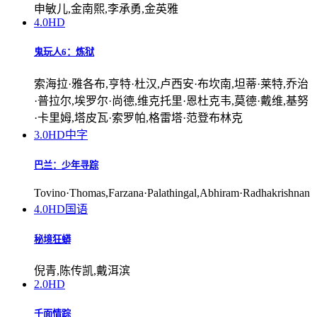
申敏儿,金南熙,李承勇,金英雅
4.0
HD
鬼玩人6：炼狱
索海拉·雅各布,亨特·杜汉,卢西安·布坎南,坦蒂·莱特,乔治
·普拉尔,埃罗尔·尚德,维克托里·恩杜克韦,莫德·戴维,基努
·卡里姆,塔皮瓦·索罗帕,格雷塔·范登布林克
3.0
HD中字
巴兰：少年寻踪
Tovino·Thomas,Farzana·Palathingal,Abhiram·Radhakrishnan
4.0
HD国语
秘境狂蟒
倪青,陈传凯,戴洱滨
2.0
HD
千面情踪