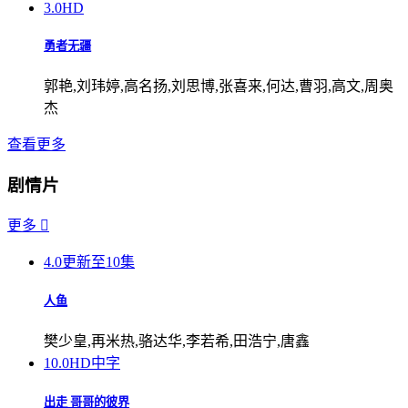
3.0
HD
勇者无疆
郭艳,刘玮婷,高名扬,刘思博,张喜来,何达,曹羽,高文,周奥
杰
查看更多
剧情片
更多

4.0
更新至10集
人鱼
樊少皇,再米热,骆达华,李若希,田浩宁,唐鑫
10.0
HD中字
出走 哥哥的彼界