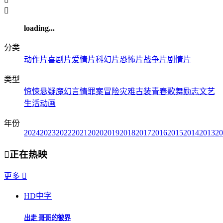

loading...
分类
动作片
喜剧片
爱情片
科幻片
恐怖片
战争片
剧情片
类型
惊悚
悬疑
魔幻
言情
罪案
冒险
灾难
古装
青春
歌舞
励志
文艺
生活
动画
年份
2024
2023
2022
2021
2020
2019
2018
2017
2016
2015
2014
2013
20

正在热映
更多

HD中字
出走 哥哥的彼界