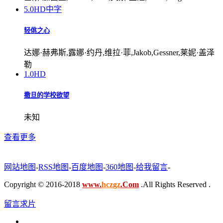
5.0
HD中字
轻佻之心
达娜·赫弗斯,露娜·约丹,维拉·菲,Jakob,Gessner,莱妮·盖泽
勒
1.0
HD
撒旦的学校欲望
未知
查看更多
网站地图
-
RSS地图
-
百度地图
-
360地图
-
给我留言
-
Copyright © 2016-2018
www.
hczgz
.Com
.All Rights Reserved .
留言求片