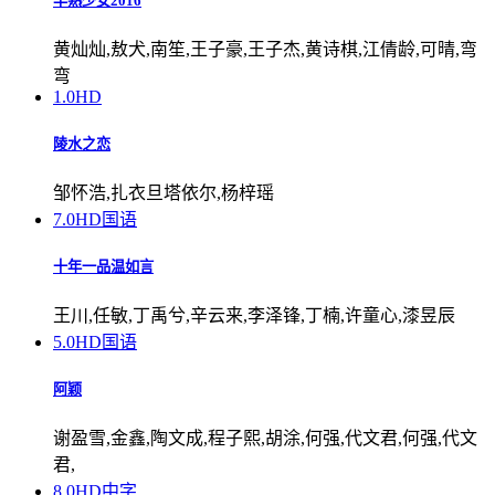
半熟少女2016
黄灿灿,敖犬,南笙,王子豪,王子杰,黄诗棋,江倩龄,可晴,弯
弯
1.0
HD
陵水之恋
邹怀浩,扎衣旦塔依尔,杨梓瑶
7.0
HD国语
十年一品温如言
王川,任敏,丁禹兮,辛云来,李泽锋,丁楠,许童心,漆昱辰
5.0
HD国语
阿颖
谢盈雪,金鑫,陶文成,程子熙,胡涂,何强,代文君,何强,代文
君,
8.0
HD中字