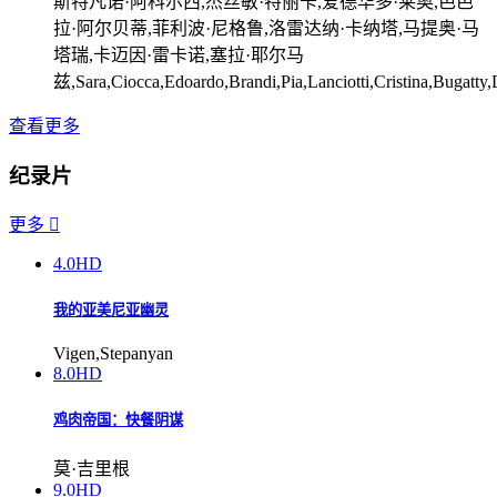
斯特凡诺·阿科尔西,杰丝敏·特丽卡,爱德华多·莱奥,芭芭
拉·阿尔贝蒂,菲利波·尼格鲁,洛雷达纳·卡纳塔,马提奥·马
塔瑞,卡迈因·雷卡诺,塞拉·耶尔马
兹,Sara,Ciocca,Edoardo,Brandi,Pia,Lanciotti,Cristina,Bugatty,
查看更多
纪录片
更多

4.0
HD
我的亚美尼亚幽灵
Vigen,Stepanyan
8.0
HD
鸡肉帝国：快餐阴谋
莫·吉里根
9.0
HD