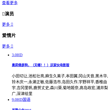
查看更多

演员
更多

爱情片
更多

3.0
HD
奥莉佛是狗，（天哪！！）这家伙电影版
小田切让,池松壮亮,麻生久美子,本田翼,冈山天音,黑木华,
铃木庆一,永濑正敏,佐藤浩市,岛田久作,宇野祥平,香椎由
宇,吉冈里帆,鹿贺丈史,森川葵,菊地姬奈,高岛政宏,浦井梨
广,深津绘里
9.0
HD国语