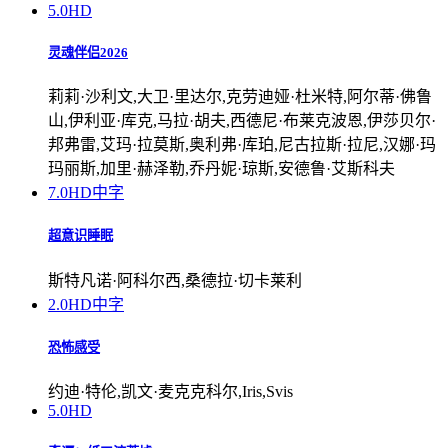
5.0
HD
灵魂伴侣2026
莉莉·沙利文,大卫·里达尔,克劳迪娅·杜米特,阿尔蒂·佛鲁
山,伊利亚·库克,马拉·胡夫,西德尼·布莱克波恩,伊莎贝尔·
邦弗雷,艾玛·拉莫斯,奥利弗·库珀,尼古拉斯·拉尼,汉娜·玛
玛丽斯,加里·赫泽勒,乔丹妮·琼斯,安德鲁·艾斯科夫
7.0
HD中字
超意识睡眠
斯特凡诺·阿科尔西,桑德拉·切卡莱利
2.0
HD中字
恐怖感受
约迪·特伦,凯文·麦克克科尔,Iris,Svis
5.0
HD