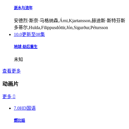
逝水与流年
安德烈·斯奈·马格纳森,Árni,Kjartansson,赫迪斯·斯特芬斯
多蒂尔,Hulda,Filippusdóttir,Jón,Sigurður,Pétursson
10.0
更新至08集
地球·劫后重生
未知
查看更多
动画片
更多

7.0
HD国语
燃比娃