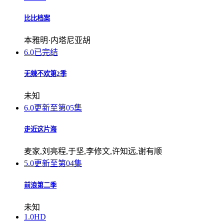
比比档案
本雅明·内塔尼亚胡
6.0
已完结
无辣不欢第2季
未知
6.0
更新至第05集
走近这片海
麦家,刘亮程,于坚,李修文,许知远,谢有顺
5.0
更新至第04集
前浪第二季
未知
1.0
HD