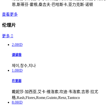
恩,斯蒂芬·霍根,桑吉夫·巴哈斯卡,亚力克斯·诺顿
查看更多
伦理片
更多

2.0
HD
请读我
제이,창수,지나
1.0
HD
在里面
戴妮莎·加西亚,艾卡·维洛索,坎迪·韦洛索,吉恩·拉尤
格,Rash,Flores,Rome,Guinto,Renz,Tantoco
8.0
HD