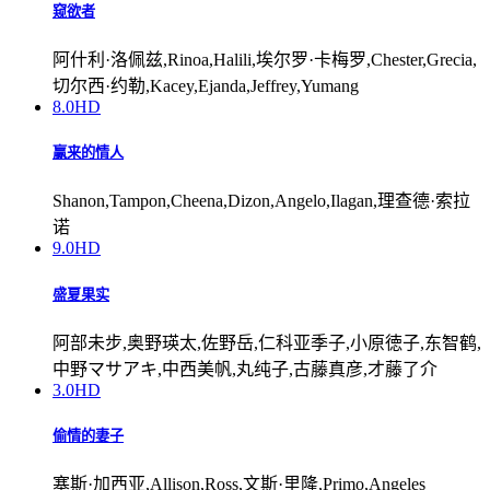
窥欲者
阿什利·洛佩兹,Rinoa,Halili,埃尔罗·卡梅罗,Chester,Grecia,
切尔西·约勒,Kacey,Ejanda,Jeffrey,Yumang
8.0
HD
赢来的情人
Shanon,Tampon,Cheena,Dizon,Angelo,Ilagan,理查德·索拉
诺
9.0
HD
盛夏果实
阿部未步,奥野瑛太,佐野岳,仁科亚季子,小原徳子,东智鹤,
中野マサアキ,中西美帆,丸纯子,古藤真彦,才藤了介
3.0
HD
偷情的妻子
塞斯·加西亚,Allison,Ross,文斯·里隆,Primo,Angeles