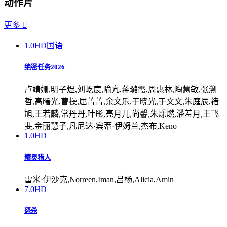
动作片
更多

1.0
HD国语
绝密任务2026
卢靖姗,明子煜,刘屹宸,喻亢,蒋璐霞,周惠林,陶慧敏,张溯
哲,高曙光,曹操,屈菁菁,余文乐,于晓光,于文文,朱庭辰,褚
旭,王若麟,常丹丹,叶彤,亮月儿,尚馨,朱烁燃,潘羞月,王飞
斐,金丽慧子,凡尼达·宾蒂·伊姆兰,杰布,Keno
1.0
HD
精灵猎人
雷米·伊沙克,Norreen,Iman,吕杨,Alicia,Amin
7.0
HD
怒杀