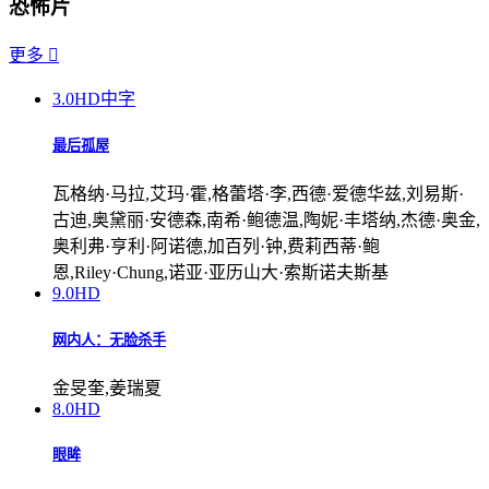
恐怖片
更多

3.0
HD中字
最后孤屋
瓦格纳·马拉,艾玛·霍,格蕾塔·李,西德·爱德华兹,刘易斯·
古迪,奥黛丽·安德森,南希·鲍德温,陶妮·丰塔纳,杰德·奥金,
奥利弗·亨利·阿诺德,加百列·钟,费莉西蒂·鲍
恩,Riley·Chung,诺亚·亚历山大·索斯诺夫斯基
9.0
HD
网内人：无脸杀手
金旻奎,姜瑞夏
8.0
HD
眼眸