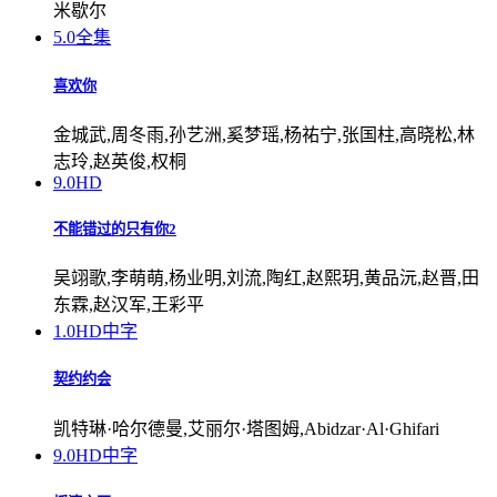
米歇尔
5.0
全集
喜欢你
金城武,周冬雨,孙艺洲,奚梦瑶,杨祐宁,张国柱,高晓松,林
志玲,赵英俊,权桐
9.0
HD
不能错过的只有你2
吴翊歌,李萌萌,杨业明,刘流,陶红,赵熙玥,黄品沅,赵晋,田
东霖,赵汉军,王彩平
1.0
HD中字
契约约会
凯特琳·哈尔德曼,艾丽尔·塔图姆,Abidzar·Al·Ghifari
9.0
HD中字