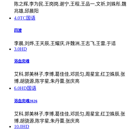
陈之辉,李为民,王岗岗,谢宁,王程,王品一,文祈,刘姝彤,魏
兆雄,邱晨阳
4.0
TC国语
四渡
李晨,刘烨,王天辰,王耀庆,许魏洲,王志飞,王雷,于适
3.0
HD
浴血忠魂
艾科,郭美林子,李博,葛佳佳,邓凯匀,周星宜,红卫姝辰,张
博,胡骁源,陈宇星,朱丹蕾,张庆亮
6.0
HD国语
浴血忠魂2026
艾科,郭美林子,李博,葛佳佳,邓凯匀,周星宜,红卫姝辰,张
博,胡骁源,陈宇星,朱丹蕾,张庆亮
10.0
HD