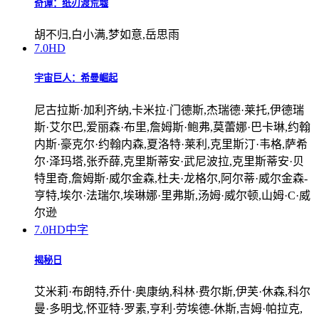
奇谭：纸刃渡荒墟
胡不归,白小满,梦如意,岳思雨
7.0
HD
宇宙巨人：希曼崛起
尼古拉斯·加利齐纳,卡米拉·门德斯,杰瑞德·莱托,伊德瑞
斯·艾尔巴,爱丽森·布里,詹姆斯·鲍弗,莫蕾娜·巴卡琳,约翰
内斯·豪克尔·约翰内森,夏洛特·莱利,克里斯汀·韦格,萨希
尔·泽玛塔,张乔薛,克里斯蒂安·武尼波拉,克里斯蒂安·贝
特里奇,詹姆斯·威尔金森,杜夫·龙格尔,阿尔蒂·威尔金森-
亨特,埃尔·法瑞尔,埃琳娜·里弗斯,汤姆·威尔顿,山姆·C·威
尔逊
7.0
HD中字
揭秘日
艾米莉·布朗特,乔什·奥康纳,科林·费尔斯,伊芙·休森,科尔
曼·多明戈,怀亚特·罗素,亨利·劳埃德-休斯,吉姆·帕拉克,