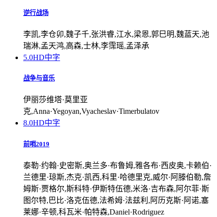
逆行战场
李凯,李仓卯,魏子千,张洪睿,江水,梁恩,郭巳明,魏蓝天,池
瑞淋,孟天鸿,高森,士林,李霈瑶,孟泽承
5.0
HD中字
战争与音乐
伊丽莎维塔·莫里亚
克,Anna·Yegoyan,Vyacheslav·Timerbulatov
8.0
HD中字
前哨2019
泰勒·约翰·史密斯,奥兰多·布鲁姆,雅各布·西皮奥,卡赖伯·
兰德里·琼斯,杰克·凯西,科里·哈德里克,威尔·阿滕伯勒,詹
姆斯·贾格尔,斯科特·伊斯特伍德,米洛·吉布森,阿尔菲·斯
图尔特,巴比·洛克伍德,法希姆·法兹利,阿历克斯·阿诺,塞
莱娜·辛顿,科瓦米·帕特森,Daniel·Rodriguez