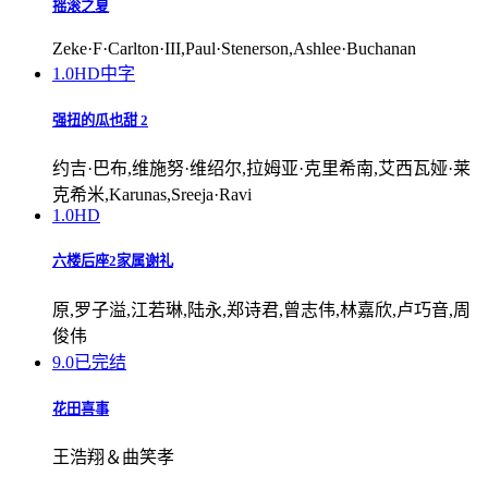
摇滚之夏
Zeke·F·Carlton·III,Paul·Stenerson,Ashlee·Buchanan
1.0
HD中字
强扭的瓜也甜 2
约吉·巴布,维施努·维绍尔,拉姆亚·克里希南,艾西瓦娅·莱
克希米,Karunas,Sreeja·Ravi
1.0
HD
六楼后座2家属谢礼
原,罗子溢,江若琳,陆永,郑诗君,曾志伟,林嘉欣,卢巧音,周
俊伟
9.0
已完结
花田喜事
王浩翔＆曲笑孝