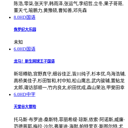
陈浩,零柒,张天宇,韩雨泽,张运气,李绍哲,立冬,果子哥哥,
董天弋,喻鹏力,黄豫硕,曹知善,邓先森
8.0
HD国语
侏罗纪大乐园
未知
6.0
HD国语
龙马！新生网球王子国语
新垣樽助,宫野真守,细谷佳正,皆川纯子,杉本优,鸟海浩辅,
高桥美佳子,杉田智和,村中知,松山鹰志,武内骏辅,置鲇龙
太郎,诹访部顺一,竹内良太,织田优成,森山荣治,甲斐田幸
6.0
HD中字
天堂谷大冒险
托马斯·布罗迪-桑斯特,菲丽希缇·琼斯,侬索·阿诺斯,威廉·
范德普耶,梅拉·沙尔,弗莱迪·海默,帕特里克·斯图尔特,尤