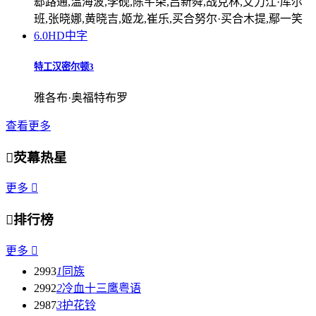
郄路通,温海波,李砚,陈芊朵,吕新舜,战克林,艾力江·库尔
班,张晓娜,黄晓吉,姬龙,崔乐,买合努尔·买合木提,鄢一笑
6.0
HD中字
特工汉密尔顿3
雅各布·奥福特布罗
查看更多

荧幕热星
更多


排行榜
更多

2993
1
同族
2992
2
冷血十三鹰粤语
2987
3
护花铃