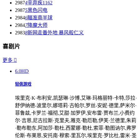
2987
4
辛弃疾1162
2987
5
黑色闪电
2984
6
瞄准南半球
2984
7
降魔大师
2983
8
新网走番外地 暴风般仁义
喜剧片
更多

6.0
HD
轻佻游戏
埃里克·K·布利安,凯瑟琳·沙博,艾琳·玛格丽特·卡特,莎拉·
舒伊纳德-波里尔,娜塔莉·古帕尔,罗丝-安妮·德里,萨米尔·
菲鲁兹,卡罗兰·福彻,艾甜·加罗伊,安布雷·贾布兰,小费约
尔·吉恩,尼古拉斯·克里夫,雅克·勒厄勒,伊芙·兰德里,朱莉
·勒布勒东,阿加莎·勒杜,西蒙娜·勒杜,索菲·勒图讷尔,弗罗
伦斯·布莱恩,安托南·穆索-里瓦尔,埃里克·罗比杜,雷米·圣