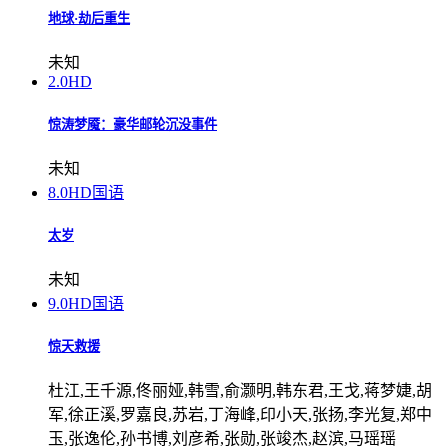
地球·劫后重生
未知
2.0
HD
惊涛梦魇：豪华邮轮沉没事件
未知
8.0
HD国语
太岁
未知
9.0
HD国语
惊天救援
杜江,王千源,佟丽娅,韩雪,俞灏明,韩东君,王戈,蒋梦婕,胡
军,徐正溪,罗嘉良,苏岩,丁海峰,印小天,张扬,李光复,郑中
玉,张逸伦,孙书博,刘彦希,张勋,张竣杰,赵滨,马瑶瑶