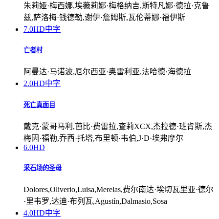
朱莉娅·梅西娜,埃薇莉娜·梅格纳吉,斯特凡娜·德拉·克鲁
兹,萨洛梅·钱德勒,谢伊·詹姆斯,瓦伦蒂娜·福伊斯
7.0
HD中字
亡者村
阿曼达·马诺波,厄尔西亚·奥雷利亚,法哈德·海德拉
2.0
HD中字
死亡真面目
戴克·蒙哥马利,芭比·费雷拉,查莉XCX,杰拉德·班肯斯,杰
梅因·福勒,乔西·托塔,布里顿·韦伯,J·D·埃弗摩尔
6.0
HD
采石场的圣母
Dolores,Oliverio,Luisa,Merelas,费尔南达·埃切瓦里亚·德尔
·里韦罗,达迪·布列瓦,Agustín,Dalmasio,Sosa
4.0
HD中字