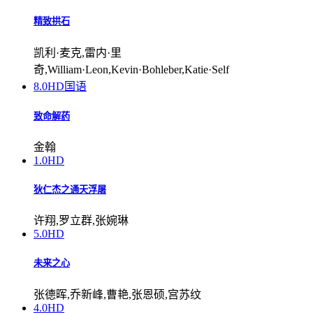
精致拱石
凯利·麦克,雷内·里
奇,William·Leon,Kevin·Bohleber,Katie·Self
8.0
HD国语
致命解药
金翰
1.0
HD
狄仁杰之通天浮屠
许翔,罗立群,张婉琳
5.0
HD
未来之心
张德晖,乔新峰,曹艳,张恩硕,宫苏纹
4.0
HD