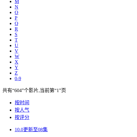
M
N
O
P
Q
R
S
T
U
V
W
X
Y
Z
0-9
共有
“604”
个影片,当前第
“1”
页
按时间
按人气
按评分
10.0
更新至08集