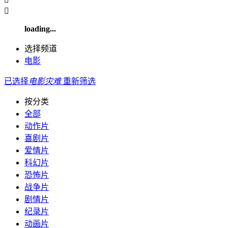

loading...
选择频道
电影
已选择
电影
灾难
重新筛选
按分类
全部
动作片
喜剧片
爱情片
科幻片
恐怖片
战争片
剧情片
纪录片
动画片