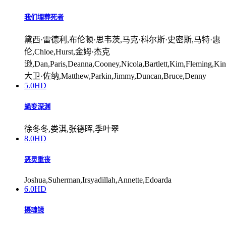
我们埋葬死者
黛西·雷德利,布伦顿·思韦茨,马克·科尔斯·史密斯,马特·惠
伦,Chloe,Hurst,金姆·杰克
逊,Dan,Paris,Deanna,Cooney,Nicola,Bartlett,Kim,Fleming,King
大卫·佐纳,Matthew,Parkin,Jimmy,Duncan,Bruce,Denny
5.0
HD
蝇变深渊
徐冬冬,娄淇,张德晖,季叶翠
8.0
HD
恶灵重丧
Joshua,Suherman,Irsyadillah,Annette,Edoarda
6.0
HD
摄魂镜