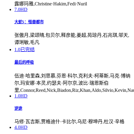
露娜玛雅,Christine·Hakim,Fedi·Nuril
7.0
HD
大蛇5：怪兽都市
张傲月,梁颂晴,包贝尔,释彦能,姜超,苑琼丹,石兆琪,邬天,
谭琍敏,毛凡
1.0
已完结
最后的呼吸
伍迪·哈里森,刘思慕,芬恩·科尔,克利夫·柯蒂斯,马克·博纳
尔,玛安娜·本灵,约瑟夫·阿尔京,波比·瑞恩斯伯
里,Connor,Reed,Nick,Biadon,Riz,Khan,Aldo,Silvio,Kevin,Naudi
1.0
HD
逆途
马修·瓦吉斯,贾格迪什·卡比尔,乌尼·穆坤丹,杜汉·辛格
4.0
HD