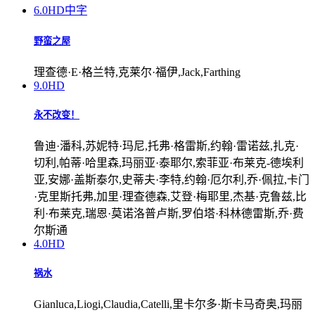
6.0
HD中字
野蛮之屋
理查德·E·格兰特,克莱尔·福伊,Jack,Farthing
9.0
HD
永不改变！
鲁迪·潘科,苏妮特·玛尼,托弗·格雷斯,约翰·雷诺兹,扎克·
切利,帕蒂·哈里森,玛丽亚·泰耶尔,索菲亚·布莱克-德埃利
亚,安娜·盖斯泰尔,史蒂夫·李特,约翰·厄尔利,乔·佩拉,卡门
·克里斯托弗,加里·理查德森,艾登·梅耶里,杰基·克鲁兹,比
利·布莱克,瑞恩·莫诺洛普卢斯,罗伯塔·科林德雷斯,乔·费
尔斯通
4.0
HD
祸水
Gianluca,Liogi,Claudia,Catelli,里卡尔多·斯卡马奇奥,玛丽