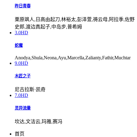
昨日青春
栗原飒人,日高由起刀,林裕太,彭泽萱,祷云母,阿拉季,佐野
史郎,渡边真起子,中岛步,普希姆
3.0
HD
蛇魔
Anodya,Shula,Neona,Ayu,Marcella,Zalianty,Fathir,Muchtar
9.0
HD
木匠之子
尼古拉斯·凯奇
7.0
HD
灵异流量
坎达,文洁云,玛雅,赛冯
首页