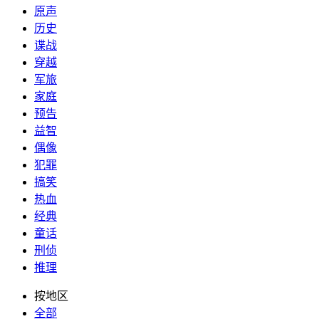
原声
历史
谍战
穿越
军旅
家庭
预告
益智
偶像
犯罪
搞笑
热血
经典
童话
刑侦
推理
按地区
全部