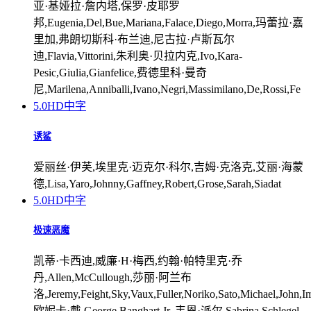
亚·基娅拉·詹内塔,保罗·皮耶罗
邦,Eugenia,Del,Bue,Mariana,Falace,Diego,Morra,玛蕾拉·嘉
里加,弗朗切斯科·布兰迪,尼古拉·卢斯瓦尔
迪,Flavia,Vittorini,朱利奥·贝拉内克,Ivo,Kara-
Pesic,Giulia,Gianfelice,费德里科·曼奇
尼,Marilena,Anniballi,Ivano,Negri,Massimilano,De,Rossi,Fe
5.0
HD中字
诱鲨
爱丽丝·伊芙,埃里克·迈克尔·科尔,吉姆·克洛克,艾丽·海蒙
德,Lisa,Yaro,Johnny,Gaffney,Robert,Grose,Sarah,Siadat
5.0
HD中字
极速恶魔
凯蒂·卡西迪,威廉·H·梅西,约翰·帕特里克·乔
丹,Allen,McCullough,莎丽·阿兰布
洛,Jeremy,Feight,Sky,Vaux,Fuller,Noriko,Sato,Michael,John,I
欧妮卡·戴,George,Banghart,Jr.,韦恩·派尔,Sabrina,Schlegel-