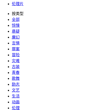
伦理片
按类型
全部
惊悚
悬疑
魔幻
言情
罪案
冒险
灾难
古装
青春
歌舞
励志
文艺
生活
动画
伦理