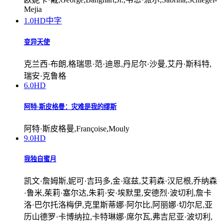
Mejia
1.0
HD中字
变异天使
克兰西·布朗,格瑞思·范·迪恩,丹尼尔·沙曼,艾丹·斯科特,
瑞安·克鲁格
6.0
HD
阿特·斯皮格曼：灾难是我的缪斯
阿特·斯皮格曼,Françoise,Mouly
9.0
HD
我独自蜜月
凯文·詹姆斯,妮可·吉玛多,金·寇兹,艾莉森·汉尼根,乔纳森
·鲁米,茱莉·塞尔达,朱莉·安·埃默里,安德烈·波切利,詹卡
洛·巴尔托洛梅伊,克里斯蒂娜·阿尔比,阿丽娜·切尔尼,亚
历山德罗·卡博纳拉,卡特琳娜·席尔瓦,弗吉尼亚·波切利,