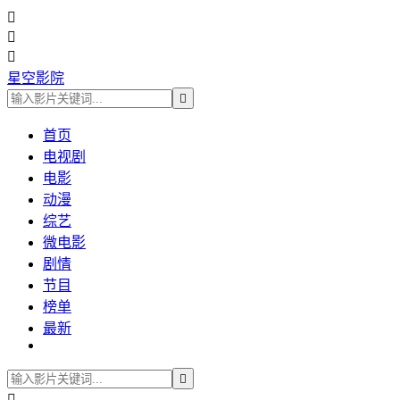



星空影院

首页
电视剧
电影
动漫
综艺
微电影
剧情
节目
榜单
最新

