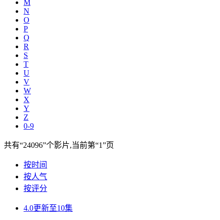
M
N
O
P
Q
R
S
T
U
V
W
X
Y
Z
0-9
共有
“24096”
个影片,当前第
“1”
页
按时间
按人气
按评分
4.0
更新至10集