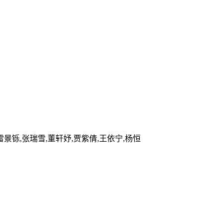
,雷景铄,张瑞雪,董轩妤,贾紫倩,王依宁,杨恒