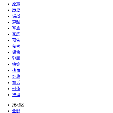
原声
历史
谍战
穿越
军旅
家庭
预告
益智
偶像
犯罪
搞笑
热血
经典
童话
刑侦
推理
按地区
全部