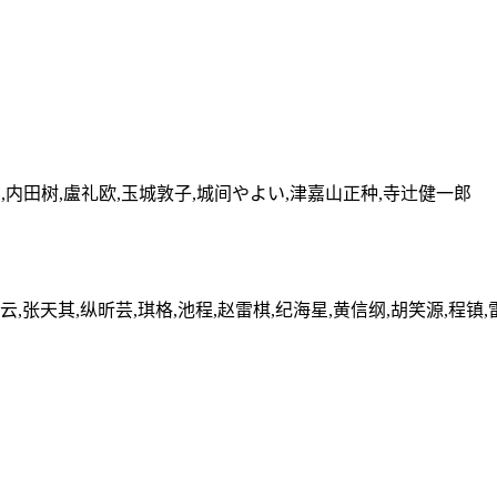
斗,内田树,盧礼欧,玉城敦子,城间やよい,津嘉山正种,寺辻健一郎
云,张天其,纵昕芸,琪格,池程,赵雷棋,纪海星,黄信纲,胡笑源,程镇