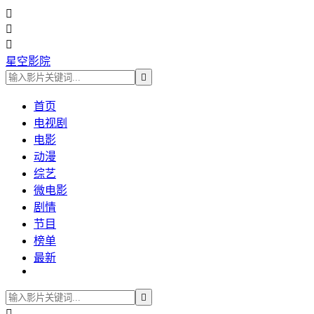



星空影院

首页
电视剧
电影
动漫
综艺
微电影
剧情
节目
榜单
最新

