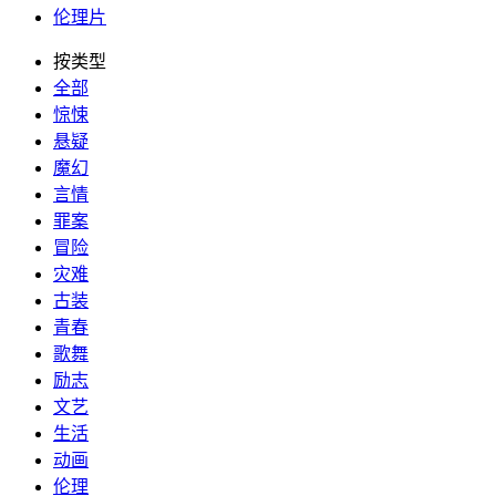
伦理片
按类型
全部
惊悚
悬疑
魔幻
言情
罪案
冒险
灾难
古装
青春
歌舞
励志
文艺
生活
动画
伦理