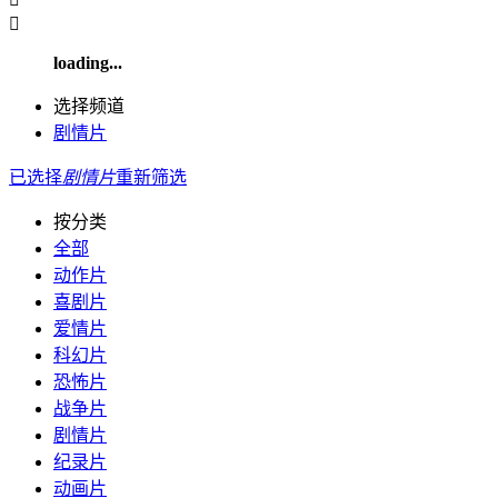

loading...
选择频道
剧情片
已选择
剧情片
重新筛选
按分类
全部
动作片
喜剧片
爱情片
科幻片
恐怖片
战争片
剧情片
纪录片
动画片