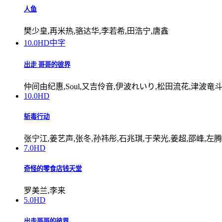
人鱼
樊少皇,再米热,骆达华,李若希,田浩宁,唐鑫
10.0
HD中字
出走 哥哥的彼界
仲间由纪惠,Soul,又吉伶音,伊波れいり,松田流花,津波竜
10.0
HD
斩毒行动
张宁江,姜艺声,张冬,孙祎彤,石兆琪,于荣光,姜超,邵峰,左腾
7.0
HD
奇怪的零食店钱天堂
罗美兰,李来
5.0
HD
出走哥哥的彼界