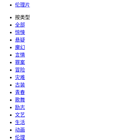
伦理片
按类型
全部
惊悚
悬疑
魔幻
言情
罪案
冒险
灾难
古装
青春
歌舞
励志
文艺
生活
动画
伦理