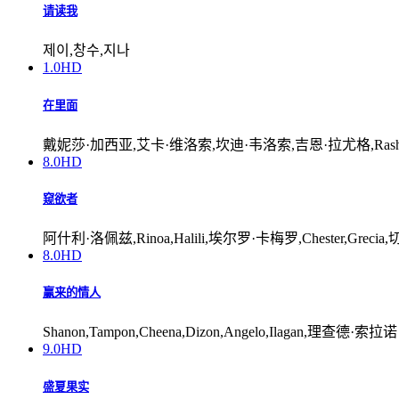
请读我
제이,창수,지나
1.0
HD
在里面
戴妮莎·加西亚,艾卡·维洛索,坎迪·韦洛索,吉恩·拉尤格,Rash,Flores,
8.0
HD
窥欲者
阿什利·洛佩兹,Rinoa,Halili,埃尔罗·卡梅罗,Chester,Grecia,切尔
8.0
HD
赢来的情人
Shanon,Tampon,Cheena,Dizon,Angelo,Ilagan,理查德·索拉诺
9.0
HD
盛夏果实