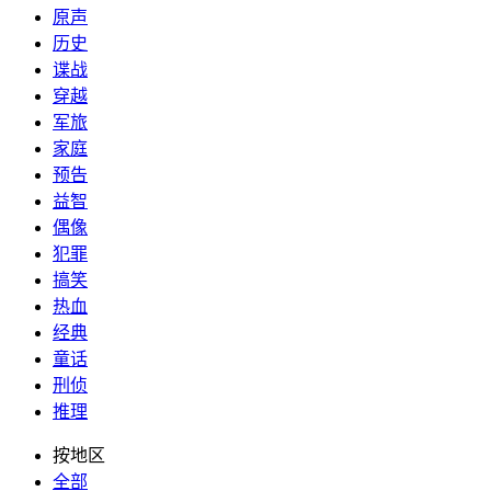
原声
历史
谍战
穿越
军旅
家庭
预告
益智
偶像
犯罪
搞笑
热血
经典
童话
刑侦
推理
按地区
全部