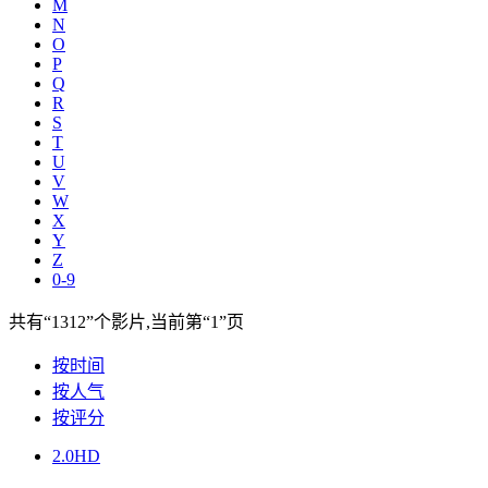
M
N
O
P
Q
R
S
T
U
V
W
X
Y
Z
0-9
共有
“1312”
个影片,当前第
“1”
页
按时间
按人气
按评分
2.0
HD