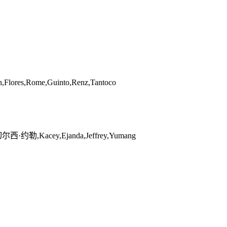
Rome,Guinto,Renz,Tantoco
西·约勒,Kacey,Ejanda,Jeffrey,Yumang