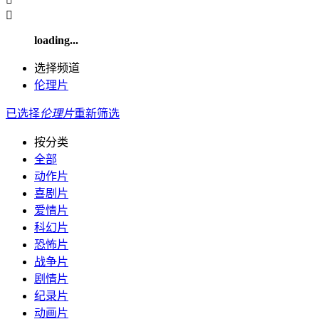

loading...
选择频道
伦理片
已选择
伦理片
重新筛选
按分类
全部
动作片
喜剧片
爱情片
科幻片
恐怖片
战争片
剧情片
纪录片
动画片