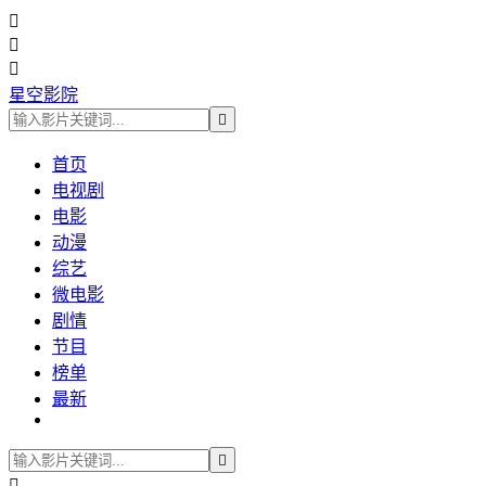



星空影院

首页
电视剧
电影
动漫
综艺
微电影
剧情
节目
榜单
最新

