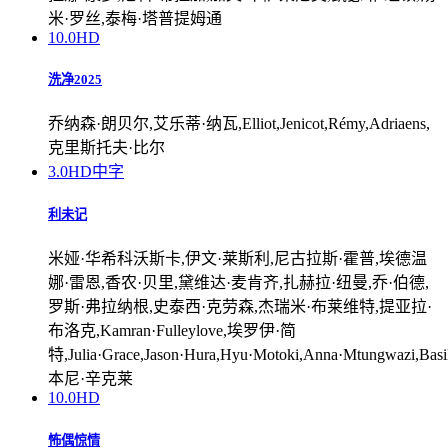
米·罗丝,泰梅·塔普提姆通
10.0
HD
洗净2025
乔纳森·朗贝尔,艾乐蒂·纳瓦,Elliot,Jenicot,Rémy,Adriaens,
克里斯托夫·比尔
3.0
HD中字
利未记
米娅·华希科沃斯卡,伊文·莱斯利,尼古拉斯·霍普,埃德温
娜·雷恩,香农·贝里,黛维达·麦肯齐,扎赫拉·纽曼,乔·伯德,
罗斯·弗拉纳根,史泰西·克劳森,杰瑞米·布莱维特,提亚拉·
布洛克,Kamran·Fulleylove,埃罗伊·简
特,Julia·Grace,Jason·Hura,Hyu·Motoki,Anna·Mtungwazi,Basil·
本尼·辛克莱
10.0
HD
怖偶惊情