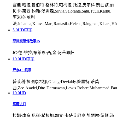
塞迪·哈拉,鲁伯特·格林特,帕梅拉·托拉,皮尔科·赛西欧,丽
贝卡·莱西,约翰·汤姆森,Silvia,Saloranta,Satu,Tuuli,Karhu,
阿米拉·哈利
法,Johanna,Kuuva,Mari,Rantasila,Helena,Rängman,Klaara,Hö
5.0
HD中字
菲律宾恐怖故事15
JC·德·维拉,布莱恩·西,金·阿蒂恩萨
10.0
HD中字
尸水4：终章
普莱利·拉图康希娜,Gilang·Devialdy,普里特·蒂莫
西,Zee·Asadel,Dito·Darmawan,Lewis·Robert,Muhammad·Fauzan
10.0
HD
恶魔之口
拉娜·康多,尼科·希拉加,加文·卡萨莱尼奥,凯瑟琳·纽顿,汤