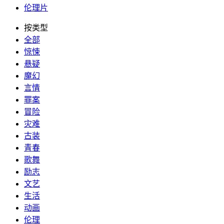
伦理片
按类型
全部
惊悚
悬疑
魔幻
言情
罪案
冒险
灾难
古装
青春
歌舞
励志
文艺
生活
动画
伦理