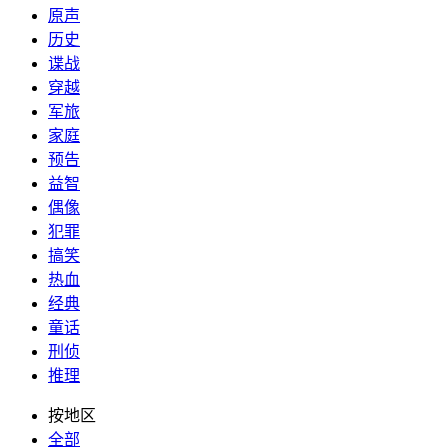
原声
历史
谍战
穿越
军旅
家庭
预告
益智
偶像
犯罪
搞笑
热血
经典
童话
刑侦
推理
按地区
全部