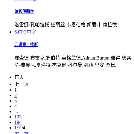
暗影伊莉丝
洛雷娜·孔帕拉托,黛丽丝·韦恩伯格,胡丽叶·康拉德
6.0
TC中字
匹诺曹：弦断
理查德·布雷克,罗伯特·英格兰德,Adrian,Burton,彼得·德索
萨-费奥尼,夏洛特·杰克逊·科尔曼,凯莉·里安·桑松,
首页
上一页
1
2
3
4
...
193
194
1/194