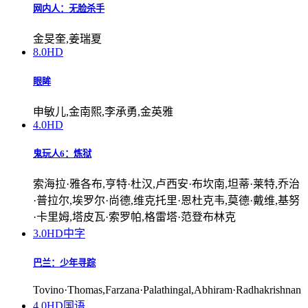
网内人：无脸杀手
金旻奎,姜瑞夏
8.0
HD
眼眸
申敏儿,金南熙,李承勇,金英雅
4.0
HD
鬼玩人6：炼狱
索海拉·雅各布,亨特·杜汉,卢西安·布坎南,坦蒂·莱特,乔治
·普拉尔,埃罗尔·尚德,维克托里·恩杜克韦,莫德·戴维,基努
·卡里姆,塔皮瓦·索罗帕,格雷塔·范登布林克
3.0
HD中字
巴兰：少年寻踪
Tovino·Thomas,Farzana·Palathingal,Abhiram·Radhakrishnan
4.0
HD国语