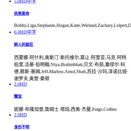
5.0
HD中字
执笔索命
Bobby,Liga,Stephanie,Hogan,Katie,Wieland,Zachary,Leipert,
6.0
HD中字
醉人的疯狂
西蒙娜·阿什利,奥斯汀·斯托维尔,莫让·阿里亚,马克·阿特
伯里,洁基·伯明翰,Niya,Brahmbhatt,贝文·布茹,塞缪尔·科
德,蔡斯·基姆,Jeff,Marlow,Amol,Shah,苏拉·沙玛,泽诺比娅·
谢罗夫,奥登·桑顿
2.0
HD
糖宝
妮娜·布隆加登,詹姆士·塔珀,西奥·杰曼,Paige,Collins
2.0
HD
身份不明