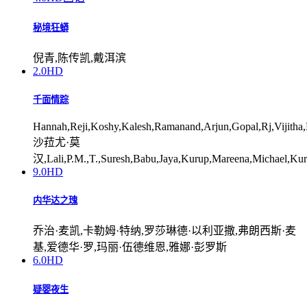
秘境狂蟒
倪青,陈传凯,戴洱滨
2.0
HD
千面情踪
Hannah,Reji,Koshy,Kalesh,Ramanand,Arjun,Gopal,Rj,Vijitha,B
沙菈尤·莫
汉,Lali,P.M.,T.,Suresh,Babu,Jaya,Kurup,Mareena,Michael,Kuri
9.0
HD
内华达之瑰
乔治·麦凯,卡勒姆·特纳,罗莎琳德·以利亚撒,弗朗西斯·麦
基,爱德华·罗,玛丽·伍德维恩,雅娜·彭罗斯
6.0
HD
疑婴夜生