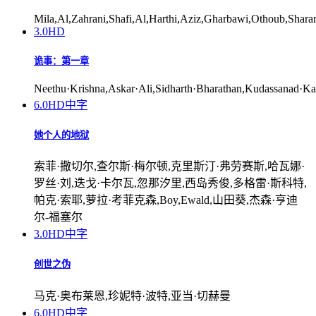
Mila,Al,Zahrani,Shafi,Al,Harthi,Aziz,Gharbawi,Othoub,Shara
3.0
HD
诡事：第一章
Neethu·Krishna,Askar·Ali,Sidharth·Bharathan,Kudassanad·K
6.0
HD中字
她个人的地狱
索菲·撒切尔,查尔斯·梅尔顿,克里斯汀·弗劳赛斯,哈瓦娜·
罗丝·刘,迭戈·卡尔瓦,忽那汐里,西岛秀俊,多格雷·斯科特,
帕克·索耶,萝拉·考菲克森,Boy,Ewald,山田葵,杰森·亨迪
尔-福塞尔
3.0
HD中字
创世之伪
马克·奥布莱恩,珍妮特·波特,亚当·切赫曼
6.0
HD中字