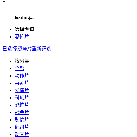

loading...
选择频道
恐怖片
已选择
恐怖片
重新筛选
按分类
全部
动作片
喜剧片
爱情片
科幻片
恐怖片
战争片
剧情片
纪录片
动画片