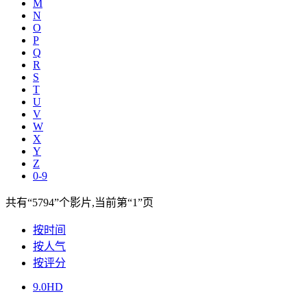
M
N
O
P
Q
R
S
T
U
V
W
X
Y
Z
0-9
共有
“5794”
个影片,当前第
“1”
页
按时间
按人气
按评分
9.0
HD