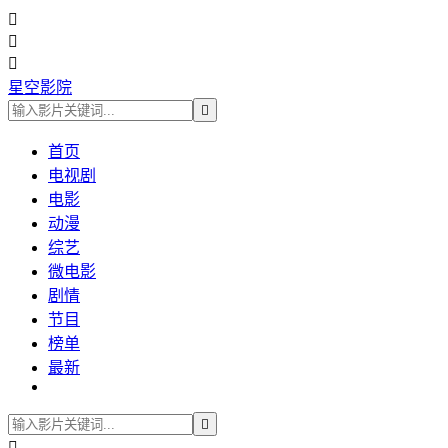



星空影院

首页
电视剧
电影
动漫
综艺
微电影
剧情
节目
榜单
最新

