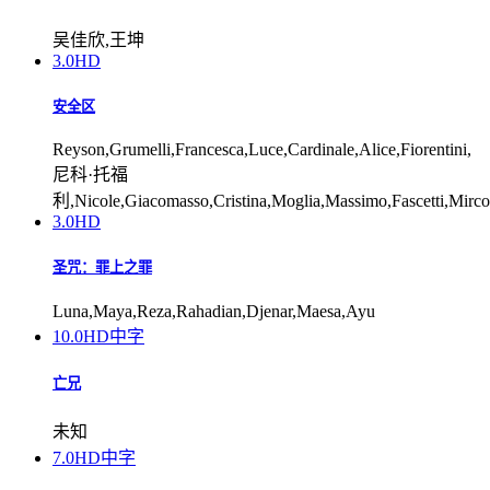
吴佳欣,王坤
3.0
HD
安全区
Reyson,Grumelli,Francesca,Luce,Cardinale,Alice,Fiorentini,
尼科·托福
利,Nicole,Giacomasso,Cristina,Moglia,Massimo,Fascetti,Mirco,
3.0
HD
圣咒：罪上之罪
Luna,Maya,Reza,Rahadian,Djenar,Maesa,Ayu
10.0
HD中字
亡兄
未知
7.0
HD中字