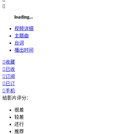

loading...
视频
详细
主题曲
台词
播出
时间

收藏

已收

订阅

已订

手机
给影片评分：
很差
较差
还行
推荐