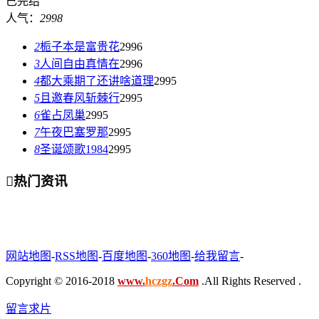
已完结
人气：
2998
2
栀子本是富贵花
2996
3
人间自由真情在
2996
4
都大乘期了还讲啥道理
2995
5
且邀春风斩棘行
2995
6
雀占凤巢
2995
7
午夜巴塞罗那
2995
8
圣诞颂歌1984
2995

热门资讯
网站地图
-
RSS地图
-
百度地图
-
360地图
-
给我留言
-
Copyright © 2016-2018
www.
hczgz
.Com
.All Rights Reserved .
留言求片