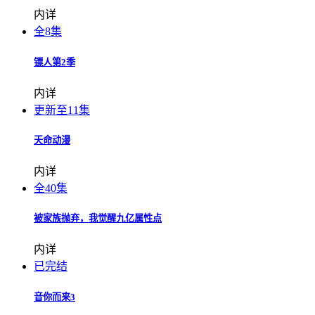
内详
全8集
镖人第2季
内详
更新至11集
天命动漫
内详
全40集
被家族抛弃，我觉醒九亿属性点
内详
已完结
音你而来3