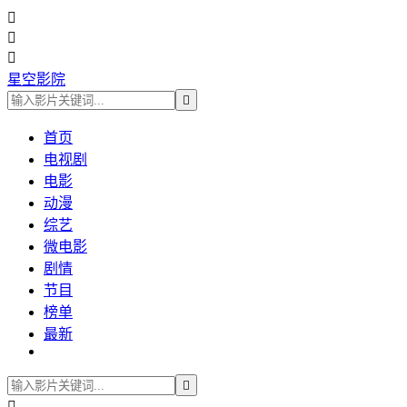



星空影院

首页
电视剧
电影
动漫
综艺
微电影
剧情
节目
榜单
最新

