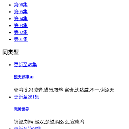
第06集
第05集
第04集
第03集
第02集
第01集
同类型
更新至49集
逆天邪神3D
郭鸿博,冯骏骅,醋醋,筱筝,富贵,沈达威,不一,谢添天
更新至281集
完美世界
锦鲤,刘晴,赵双,楚越,阎么么,宣晓鸣
更新至第06集