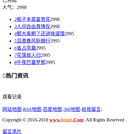
已完结
人气：
2998
2
栀子本是富贵花
2996
3
人间自由真情在
2996
4
都大乘期了还讲啥道理
2995
5
且邀春风斩棘行
2995
6
雀占凤巢
2995
7
花落故人归
2995
8
午夜巴塞罗那
2995

热门资讯
观看记录
网站地图
-
RSS地图
-
百度地图
-
360地图
-
给我留言
-
Copyright © 2016-2018
www.
hczgz
.Com
.All Rights Reserved .
留言求片