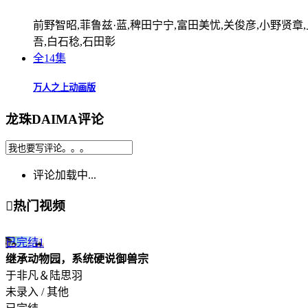
前野智昭,菲鲁兹·蓝,稗田宁宁,富田美忧,关俊彦,小野贤章
吾,白石稔,石田彰
全14集
万人之上动画版
龙珠DAIMA评论
评论加载中...

热门视频
已完结
1
继承动物园，系统硬说御兽宗
于非凡＆陆思羽
未录入 / 其他