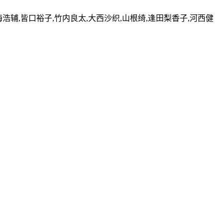
海浩辅,皆口裕子,竹内良太,大西沙织,山根绮,逢田梨香子,河西健