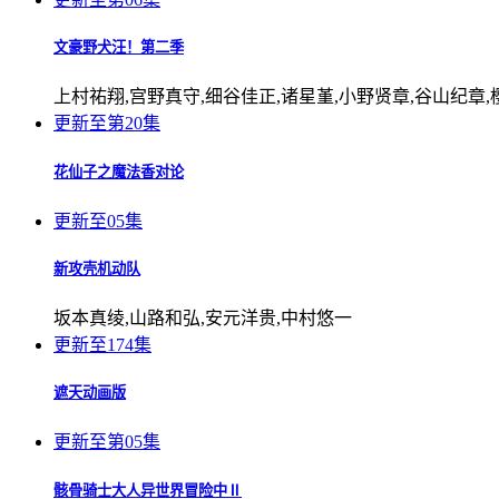
文豪野犬汪！第二季
上村祐翔,宫野真守,细谷佳正,诸星堇,小野贤章,谷山纪章,
更新至第20集
花仙子之魔法香对论
更新至05集
新攻壳机动队
坂本真绫,山路和弘,安元洋贵,中村悠一
更新至174集
遮天动画版
更新至第05集
骸骨骑士大人异世界冒险中Ⅱ