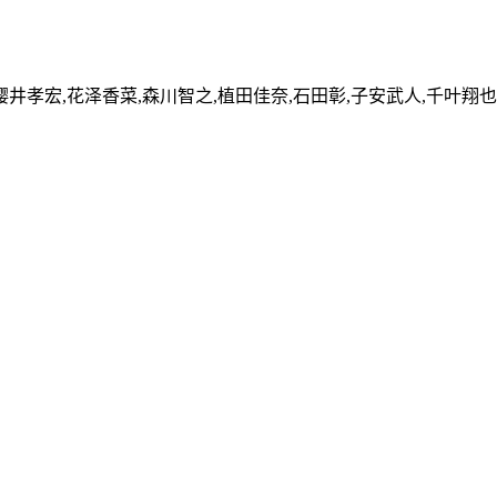
樱井孝宏,花泽香菜,森川智之,植田佳奈,石田彰,子安武人,千叶翔也