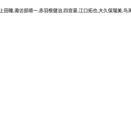
,上田瞳,诹访部顺一,赤羽根健治,四宫豪,江口拓也,大久保瑠美,鸟