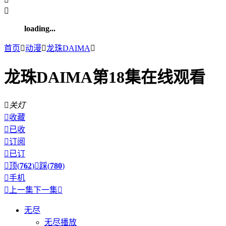

loading...
首页

动漫

龙珠DAIMA

龙珠DAIMA第18集在线观看

关灯

收藏

已收

订阅

已订

顶(
762
)

踩(
780
)

手机

上一集
下一集

无尽
无尽播放