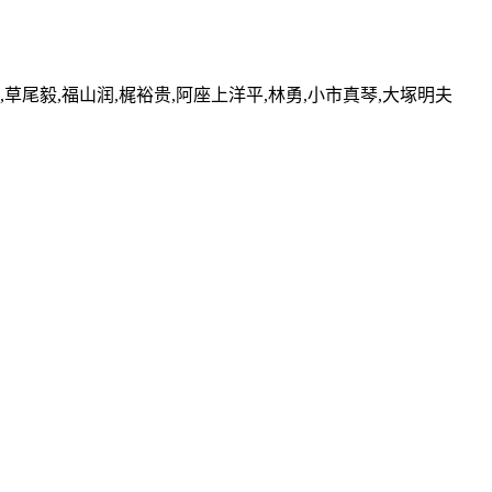
,草尾毅,福山润,梶裕贵,阿座上洋平,林勇,小市真琴,大塚明夫