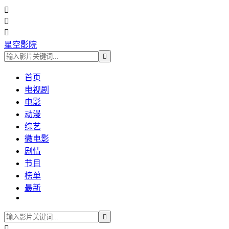



星空影院

首页
电视剧
电影
动漫
综艺
微电影
剧情
节目
榜单
最新

