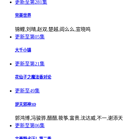
更新至第281集
完美世界
锦鲤,刘晴,赵双,楚越,阎么么,宣晓鸣
更新至第05集
大千小镇
更新至第21集
花仙子之魔法香对论
更新至49集
逆天邪神3D
郭鸿博,冯骏骅,醋醋,筱筝,富贵,沈达威,不一,谢添天
更新至第06集
文豪野犬汪！第二季