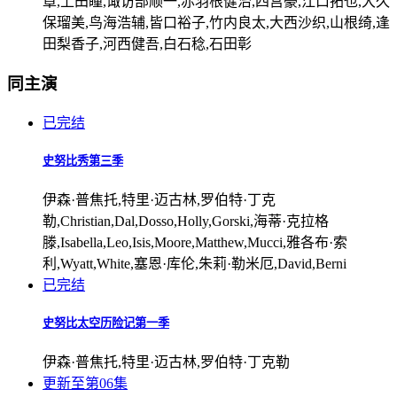
章,上田瞳,诹访部顺一,赤羽根健治,四宫豪,江口拓也,大久
保瑠美,鸟海浩辅,皆口裕子,竹内良太,大西沙织,山根绮,逢
田梨香子,河西健吾,白石稔,石田彰
同主演
已完结
史努比秀第三季
伊森·普焦托,特里·迈古林,罗伯特·丁克
勒,Christian,Dal,Dosso,Holly,Gorski,海蒂·克拉格
滕,Isabella,Leo,Isis,Moore,Matthew,Mucci,雅各布·索
利,Wyatt,White,塞恩·库伦,朱莉·勒米厄,David,Berni
已完结
史努比太空历险记第一季
伊森·普焦托,特里·迈古林,罗伯特·丁克勒
更新至第06集