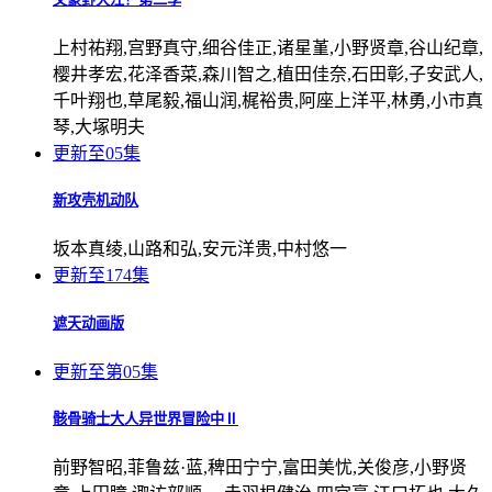
上村祐翔,宫野真守,细谷佳正,诸星堇,小野贤章,谷山纪章,
樱井孝宏,花泽香菜,森川智之,植田佳奈,石田彰,子安武人,
千叶翔也,草尾毅,福山润,梶裕贵,阿座上洋平,林勇,小市真
琴,大塚明夫
更新至05集
新攻壳机动队
坂本真绫,山路和弘,安元洋贵,中村悠一
更新至174集
遮天动画版
更新至第05集
骸骨骑士大人异世界冒险中Ⅱ
前野智昭,菲鲁兹·蓝,稗田宁宁,富田美忧,关俊彦,小野贤