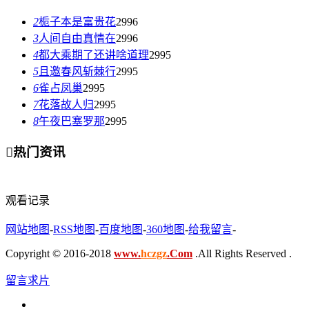
2
栀子本是富贵花
2996
3
人间自由真情在
2996
4
都大乘期了还讲啥道理
2995
5
且邀春风斩棘行
2995
6
雀占凤巢
2995
7
花落故人归
2995
8
午夜巴塞罗那
2995

热门资讯
观看记录
网站地图
-
RSS地图
-
百度地图
-
360地图
-
给我留言
-
Copyright © 2016-2018
www.
hczgz
.Com
.All Rights Reserved .
留言求片