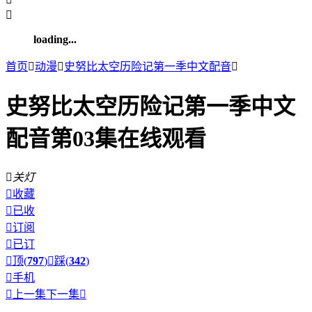

loading...
首页

动漫

史努比太空历险记第一季中文配音

史努比太空历险记第一季中文
配音第03集在线观看

关灯

收藏

已收

订阅

已订

顶(
797
)

踩(
342
)

手机

上一集
下一集
