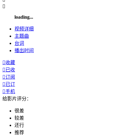

loading...
视频
详细
主题曲
台词
播出
时间

收藏

已收

订阅

已订

手机
给影片评分：
很差
较差
还行
推荐