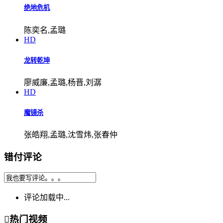
绝地危机
陈奕名,孟璐
HD
龙转乾坤
廖威廉,孟璐,杨晋,刘潺
HD
魔镜杀
张皓翔,孟璐,沈雪炜,张春仲
错付评论
评论加载中...

热门视频