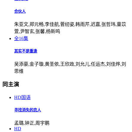
合伙人
朱亚文,郑元畅,李佳航,菅纫姿,韩雨芹,迟嘉,张哲玮,童苡
萱,尹智玄,张馨,杨新鸣
全16集
其实不是重逢
吴添豪,金子璇,黄圣依,王欣政,刘允儿,任运杰,刘佳烨,刘
思维
同主演
HD国语
寻找消失的恋人
孟璐,钟正,周宇鹏
HD