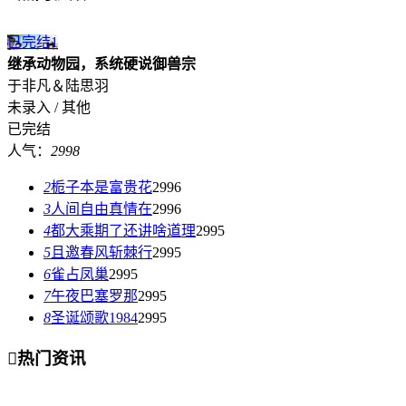
已完结
1
继承动物园，系统硬说御兽宗
于非凡＆陆思羽
未录入 / 其他
已完结
人气：
2998
2
栀子本是富贵花
2996
3
人间自由真情在
2996
4
都大乘期了还讲啥道理
2995
5
且邀春风斩棘行
2995
6
雀占凤巢
2995
7
午夜巴塞罗那
2995
8
圣诞颂歌1984
2995

热门资讯