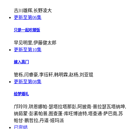
古川雄辉,长野凌大
更新至第06集
只是一起吃顿饭
早见明里,伊藤健太郎
更新至第10集
嫁入高门
管栎,闫睿豪,李珏轩,韩明霖,赵杨,刘亚锟
更新至第08集
绘梦婚礼
邝玲玲,珙恩娜帕·瑟塔拉塔那彭,阿披南·普拉瑟瓦塔纳坤,
纳茹蒙·彭素帕普,图查蓬·库旺博迪特,塔查通·萨巴南,苏
帕甘·鹏哲拉,丹道·娅玛派
已完结