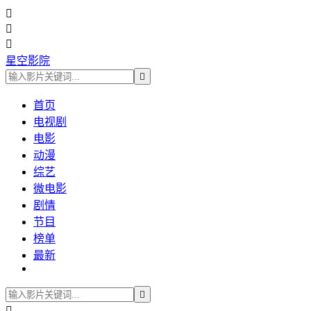



星空影院

首页
电视剧
电影
动漫
综艺
微电影
剧情
节目
榜单
最新

