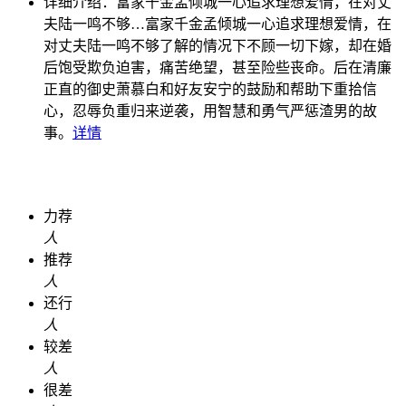
详细介绍：
富家千金孟倾城一心追求理想爱情，在对丈
夫陆一鸣不够…
富家千金孟倾城一心追求理想爱情，在
对丈夫陆一鸣不够了解的情况下不顾一切下嫁，却在婚
后饱受欺负迫害，痛苦绝望，甚至险些丧命。后在清廉
正直的御史萧慕白和好友安宁的鼓励和帮助下重拾信
心，忍辱负重归来逆袭，用智慧和勇气严惩渣男的故
事。
详情
力荐
人
推荐
人
还行
人
较差
人
很差