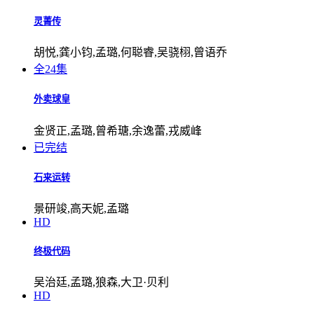
灵菁传
胡悦,龚小钧,孟璐,何聪睿,吴骁栩,曾语乔
全24集
外卖球皇
金贤正,孟璐,曾希瑭,余逸蕾,戎威峰
已完结
石来运转
景研竣,高天妮,孟璐
HD
终极代码
吴治廷,孟璐,狼森,大卫·贝利
HD