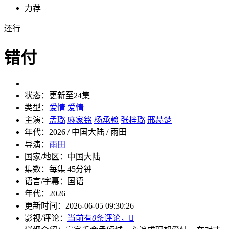
力荐
还行
错付
状态：
更新至24集
类型：
爱情
爱情
主演：
孟璐
麻家铭
杨承翰
张梓璐
邢赫楚
年代：
2026 / 中国大陆 / 雨田
导演：
雨田
国家/地区：
中国大陆
集数：
每集 45分钟
语言/字幕：
国语
年代：
2026
更新时间：
2026-06-05 09:30:26
影视/评论：
当前有
0
条评论，
