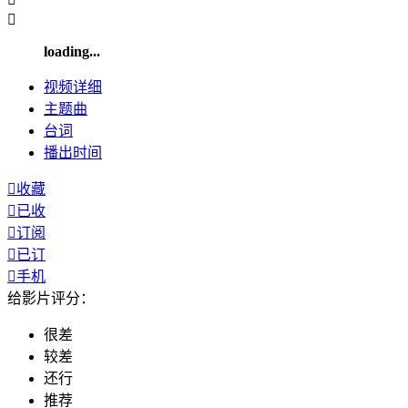

loading...
视频
详细
主题曲
台词
播出
时间

收藏

已收

订阅

已订

手机
给影片评分：
很差
较差
还行
推荐