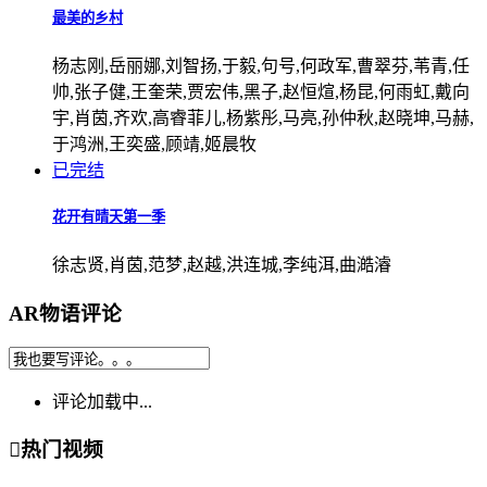
最美的乡村
杨志刚,岳丽娜,刘智扬,于毅,句号,何政军,曹翠芬,苇青,任
帅,张子健,王奎荣,贾宏伟,黑子,赵恒煊,杨昆,何雨虹,戴向
宇,肖茵,齐欢,高睿菲儿,杨紫彤,马亮,孙仲秋,赵晓坤,马赫,
于鸿洲,王奕盛,顾靖,姬晨牧
已完结
花开有晴天第一季
徐志贤,肖茵,范梦,赵越,洪连城,李纯洱,曲澔濬
AR物语评论
评论加载中...

热门视频