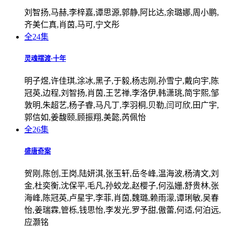
刘智扬,马赫,李梓嘉,谭思源,郭静,阿比达,余璐娜,周小鹏,
齐美仁真,肖茵,马可,宁文彤
全24集
灵魂摆渡·十年
明子煜,许佳琪,涂冰,黑子,于毅,杨志刚,孙雪宁,戴向宇,陈
冠英,边程,刘智扬,肖茵,王艺禅,李洛伊,韩潇珧,简宇熙,邹
敦明,朱超艺,杨子睿,马凡丁,李羽桐,贝勒,闫可欣,田广宇,
郭信如,姜馥颐,顾振翔,美懿,芮佩怡
全26集
盛唐奇案
贺刚,陈创,王岗,陆妍淇,张玉轩,岳冬峰,温海波,杨清文,刘
金,杜奕衡,沈保平,毛凡,孙蛟龙,赵樱子,何泓姗,舒贵林,张
海峰,陈冠英,卢星宇,李菲,肖茵,魏璐,赖雨濛,谭琍敏,吴春
怡,姜瑞霖,管栎,钱思怡,李发光,罗予甜,傲蕾,何适,何泊远,
应灏铭