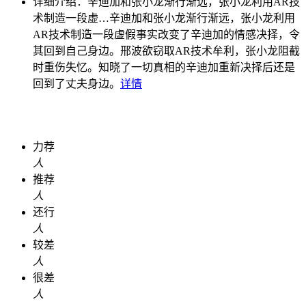
详细介绍：
辛迪加和张小龙渐行渐远，张小龙利用AR技
术制造一段虚…
辛迪加和张小龙渐行渐远，张小龙利用
AR技术制造一段虚假事实改变了辛迪加的情感决择，令
其回到自己身边。邢波欲窃取AR技术牟利，张小龙阻截
时重伤失忆。知晓了一切真相的辛迪加重新决择后还是
回到了丈夫身边。
详情
力荐
人
推荐
人
还行
人
较差
人
很差
人