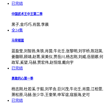
已完结
中国武术王中王第二季
黑子,金巧巧,肖茵,李晨
全24集
马背摇篮
蓝盈莹,刘智扬,朱铁,肖茵,牛北壬,张黎明,刘宇桥,陈冠英,
姜馥颐,顾靖,赵菁,吴美仪,贾岳川,杨志刚,刘威,岳丽娜,何
政军,奚望,马赫,贾宏伟,赵恒煊,戴向宇
已完结
勇敢的心第一季
杨志刚,杜若溪,于毅,刘芊含,巨兴茂,牛北壬,肖茵,江柏萱,
萧松原,马赫,张少华,王奎荣,申军谊,寇振海,史可
已完结