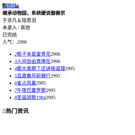
已完结
1
继承动物园，系统硬说御兽宗
于非凡＆陆思羽
未录入 / 其他
已完结
人气：
2998
2
栀子本是富贵花
2996
3
人间自由真情在
2996
4
都大乘期了还讲啥道理
2995
5
且邀春风斩棘行
2995
6
雀占凤巢
2995
7
午夜巴塞罗那
2995
8
圣诞颂歌1984
2995

热门资讯