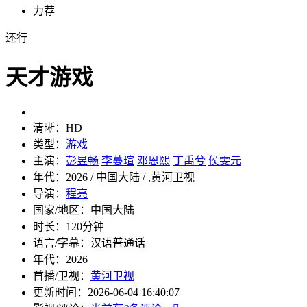
力荐
还行
天才游戏
清晰：
HD
类型：
游戏
主演：
彭昱畅
李蔓瑄
邓恩熙
丁禹兮
侯雯元
年代：
2026 / 中国大陆 / ,黄河卫视
导演：
程亮
国家/地区：
中国大陆
时长：
120分钟
语言/字幕：
汉语普通话
年代：
2026
首播/卫视：
黄河卫视
更新时间：
2026-06-04 16:40:07