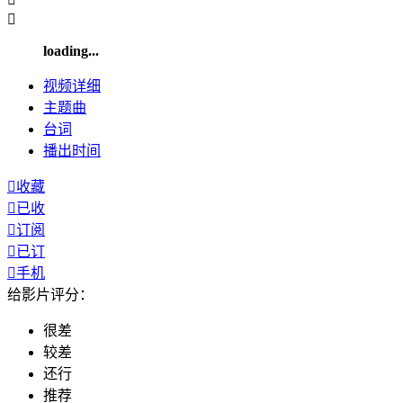

loading...
视频
详细
主题曲
台词
播出
时间

收藏

已收

订阅

已订

手机
给影片评分：
很差
较差
还行
推荐