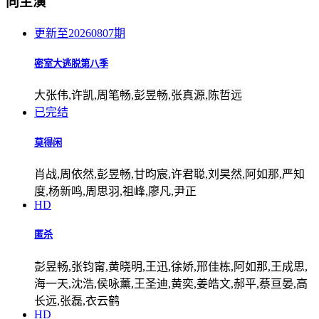
同主演
更新至20260807期
密室大逃脱第八季
大张伟,许凯,周笔畅,彭昱畅,张真源,陈哲远
已完结
莫得闲
肖战,周依然,彭昱畅,甘昀宸,许君聪,刘昊然,阿如那,严知
度,杨新鸣,周思羽,祖峰,廖凡,尹正
HD
匿杀
彭昱畅,张钧甯,黄晓明,王迅,徐娇,邢佳栋,阿如那,王成思,
海一天,沈浩,侯咏薰,王圣迪,黄奕,姜皓文,郝平,蔡亘晏,高
长远,张磊,衣云鹤
HD