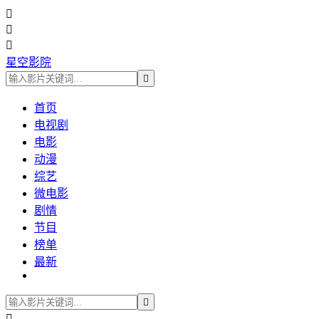



星空影院

首页
电视剧
电影
动漫
综艺
微电影
剧情
节目
榜单
最新

