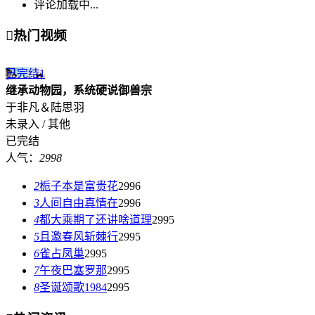
评论加载中...

热门视频
已完结
1
继承动物园，系统硬说御兽宗
于非凡＆陆思羽
未录入 / 其他
已完结
人气：
2998
2
栀子本是富贵花
2996
3
人间自由真情在
2996
4
都大乘期了还讲啥道理
2995
5
且邀春风斩棘行
2995
6
雀占凤巢
2995
7
午夜巴塞罗那
2995
8
圣诞颂歌1984
2995