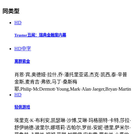
同类型
HD
Trustor丑闻：瑞典金融案内幕
HD中字
离群索金
肖恩·宾,奥德娅·拉什,乔·潘托里亚诺,杰克·凯西,泰·辛普
金斯,麦肯吉·弗依,马丁·桑斯梅
耶,Philip·McDermott·Young,Mark·Alan·Jaeger,Bryan·Martin
HD
轻佻游戏
埃里克·K·布利安,凯瑟琳·沙博,艾琳·玛格丽特·卡特,莎拉·
舒伊纳德-波里尔,娜塔莉·古帕尔,罗丝-安妮·德里,萨米尔·