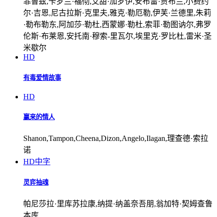
菲鲁兹,卡罗兰·福彻,艾甜·加罗伊,安布雷·贾布兰,小费约
尔·吉恩,尼古拉斯·克里夫,雅克·勒厄勒,伊芙·兰德里,朱莉
·勒布勒东,阿加莎·勒杜,西蒙娜·勒杜,索菲·勒图讷尔,弗罗
伦斯·布莱恩,安托南·穆索-里瓦尔,埃里克·罗比杜,雷米·圣
米歇尔
HD
有毒爱情故事
HD
赢来的情人
Shanon,Tampon,Cheena,Dizon,Angelo,Ilagan,理查德·索拉
诺
HD中字
灵弈抽魂
帕尼莎拉·里库苏拉康,纳提·纳盖奈吾朋,翁加特·契姆查鲁
本库