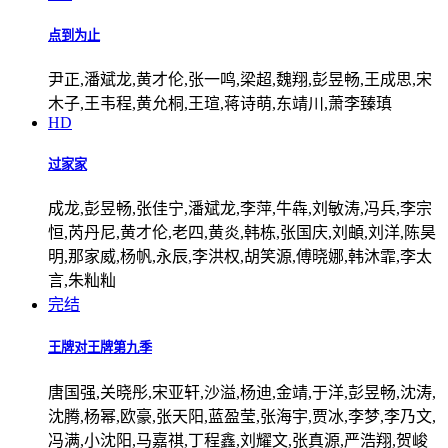
点到为止
尹正,潘斌龙,黄才伦,张一鸣,梁超,魏翔,彭昱畅,王成思,宋
木子,王韦程,黄允桐,王瑄,蒋诗萌,东靖川,萧李臻瑱
HD
过家家
成龙,彭昱畅,张佳宁,潘斌龙,李萍,牛犇,刘敏涛,冯兵,李宗
恒,芮丹尼,黄才伦,老四,黄炎,韩栋,张国庆,刘頔,刘洋,陈昊
明,那家威,杨帆,永辰,李洪权,胡笑源,傅晓娜,韩沐霏,李太
言,朱籼籼
完结
王牌对王牌第九季
唐国强,关晓彤,宋亚轩,沙溢,杨迪,金靖,于洋,彭昱畅,沈涛,
沈腾,杨幂,欧豪,张天阳,蓝盈莹,张海宇,贾冰,李梦,李乃文,
冯满,小沈阳,马嘉祺,丁程鑫,刘耀文,张真源,严浩翔,贺峻