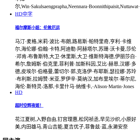
尔,Win·Sakulsaengprapha,Neennara·Boonnithipaisit,Nuttawat
HD中字
福尔摩斯小姐：伦敦厄运
马汀·麦格,米莉·波比·布朗,路易斯·帕特里奇,亨利·卡维
尔,海伦娜·伯翰·卡特,阿迪勒·阿赫塔尔,苏珊·沃卡曼,莎伦
·邓肯-布鲁斯特,大卫·休里斯,大卫·维斯特海德,伊丽莎白·
希尔,詹姆斯·伯克里,菲利普·加斯科因,艾比·赫恩,汉娜·多
德,皮埃尔·伯格曼,蕾切尔·郭,克洛伊·布耶斯,瑟拉娜·苏玲
·布利斯,拉姆赞·米亚,罗伊辛·莫纳汉,加布里埃尔·蒂尔尼,
海伦·斯特灵-洛那,卡里什马·纳维卡,·Alison·Martin·Jones
HD
超时空辉夜姬！
花江夏树,入野自由,钉宫理惠,松冈祯丞,早见沙织,小原好
美,内田雄马,青山吉能,夏吉优子,菲鲁兹·蓝,永濑安奈