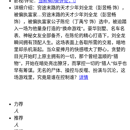
影视/评论：
当前有
0
条评论，

详细介绍：
穷途末路的天才少年刘全龙（彭昱畅 饰），
被偏执富家…
穷途末路的天才少年刘全龙（彭昱畅
饰），被偏执富家公子陈伦（丁禹兮 饰）选中，被迫踏
入一场为他量身打造的“换命游戏”。豪华别墅、名车名
表、神秘女友全部备齐，在陈伦的精心打造下，刘全龙
瞬间拥有顶配人生。这场表面上各取所需的交易，暗地
里却杀机渐起。当众星捧月的快感喂大了野心，贪婪的
目光开始盯上原主拥有的一切，那个曾经温顺的“猎
物”，开始在暗处亮出獠牙，而掌控一切的“猎人”似乎也
早有筹谋。无名的尸体、操控与反噬、扮演与沉沦，这
场游戏里，究竟是谁在控制谁？
详情
力荐
人
推荐
人