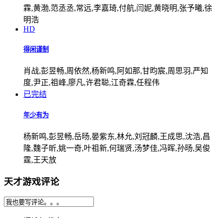
霖,黄渤,范丞丞,常远,李嘉琦,付航,闫妮,黄晓明,张予曦,徐
明浩
HD
得闲谨制
肖战,彭昱畅,周依然,杨新鸣,阿如那,甘昀宸,周思羽,严知
度,尹正,祖峰,廖凡,许君聪,江奇霖,任程伟
已完结
年少有为
杨新鸣,彭昱畅,岳旸,晏紫东,林允,刘冠麟,王成思,沈浩,昌
隆,魏子昕,姚一奇,叶祖新,何瑞贤,汤梦佳,冯晖,孙旸,吴俊
霆,王天放
天才游戏评论