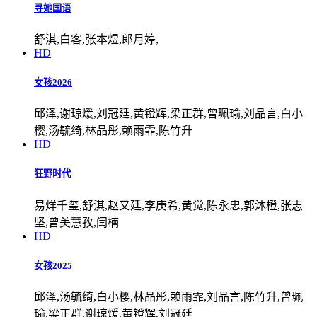
寻她国语
舒淇,白客,张本煜,郎月婷,
HD
女孩2026
邱泽,谢琼煖,刘冠廷,黄镫辉,梁正群,曾珮瑜,刘品言,白小
樱,汤毓绮,林品彤,赖雨霏,陈竹升
HD
狂野时代
易烊千玺,舒淇,赵又廷,李庚希,黄觉,陈永忠,郭沐橙,张志
坚,曾美慧孜,闫楠
HD
女孩2025
邱泽,汤毓绮,白小樱,林品彤,赖雨霏,刘品言,陈竹升,曾珮
瑜,梁正群,谢琼煖,黄镫辉,刘冠廷