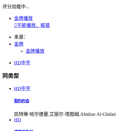
评分加载中...
金牌播放

不能播放，报错
来源：
金牌
金牌播放
HD中字
同类型
HD中字
契约约会
凯特琳·哈尔德曼,艾丽尔·塔图姆,Abidzar·Al·Ghifari
HD