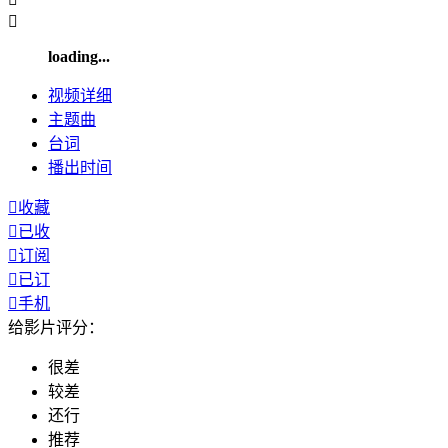

loading...
视频
详细
主题曲
台词
播出
时间

收藏

已收

订阅

已订

手机
给影片评分：
很差
较差
还行
推荐