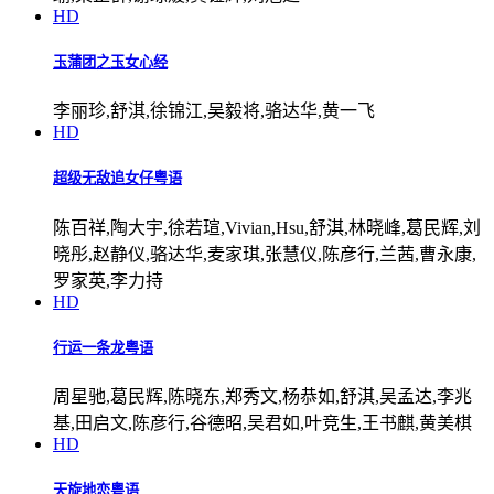
HD
玉蒲团之玉女心经
李丽珍,舒淇,徐锦江,吴毅将,骆达华,黄一飞
HD
超级无敌追女仔粤语
陈百祥,陶大宇,徐若瑄,Vivian,Hsu,舒淇,林晓峰,葛民辉,刘
晓彤,赵静仪,骆达华,麦家琪,张慧仪,陈彦行,兰茜,曹永康,
罗家英,李力持
HD
行运一条龙粤语
周星驰,葛民辉,陈晓东,郑秀文,杨恭如,舒淇,吴孟达,李兆
基,田启文,陈彦行,谷德昭,吴君如,叶竞生,王书麒,黄美棋
HD
天旋地恋粤语