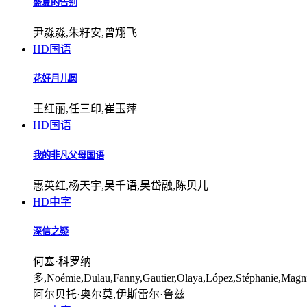
盛夏的告别
尹淼淼,朱籽安,曾翔飞
HD国语
花好月儿圆
王红丽,任三印,崔玉萍
HD国语
我的非凡父母国语
惠英红,杨天宇,吴千语,吴岱融,陈贝儿
HD中字
深信之疑
何塞·科罗纳
多,Noémie,Dulau,Fanny,Gautier,Olaya,López,Stéphanie,Magn
阿尔贝托·奥尔莫,伊斯雷尔·鲁兹