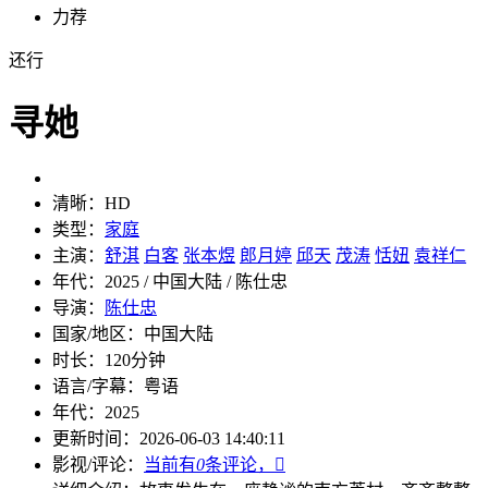
力荐
还行
寻她
清晰：
HD
类型：
家庭
主演：
舒淇
白客
张本煜
郎月婷
邱天
茂涛
恬妞
袁祥仁
年代：
2025 / 中国大陆 / 陈仕忠
导演：
陈仕忠
国家/地区：
中国大陆
时长：
120分钟
语言/字幕：
粤语
年代：
2025
更新时间：
2026-06-03 14:40:11
影视/评论：
当前有
0
条评论，
