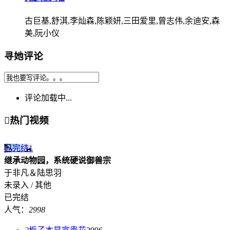
古巨基,舒淇,李灿森,陈颖妍,三田爱里,曾志伟,余迪安,森
美,阮小仪
寻她评论
评论加载中...

热门视频
已完结
1
继承动物园，系统硬说御兽宗
于非凡＆陆思羽
未录入 / 其他
已完结
人气：
2998