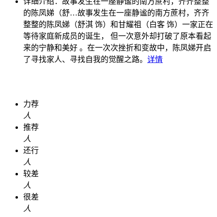
详细介绍：
故事发生在一座静谧的南方蔗村，齐齐整整
的陈凤娣（舒…
故事发生在一座静谧的南方蔗村，齐齐
整整的陈凤娣（舒淇 饰）和甘耀祖（白客 饰）一家正在
等待家庭新成员的诞生， 但一次意外却打破了原本看起
来的宁静和美好 。在一次次挫折和变故中，陈凤娣开启
了寻找家人、寻找自我的觉醒之路。
详情
力荐
人
推荐
人
还行
人
较差
人
很差
人