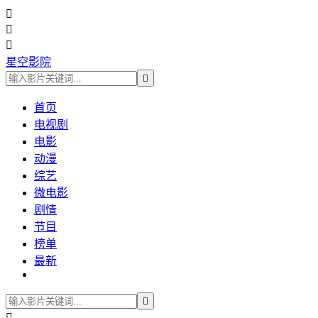



星空影院

首页
电视剧
电影
动漫
综艺
微电影
剧情
节目
榜单
最新

