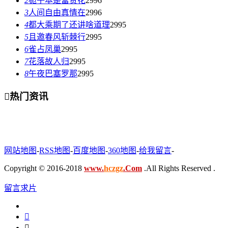
2
栀子本是富贵花
2996
3
人间自由真情在
2996
4
都大乘期了还讲啥道理
2995
5
且邀春风斩棘行
2995
6
雀占凤巢
2995
7
花落故人归
2995
8
午夜巴塞罗那
2995

热门资讯
网站地图
-
RSS地图
-
百度地图
-
360地图
-
给我留言
-
Copyright © 2016-2018
www.
hczgz
.Com
.All Rights Reserved .
留言求片

