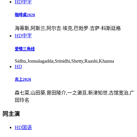
HD中字
咖啡桌2026
海蒂斯,阿斯兰,阿尔吉·埃克,巴勃罗·吉萨·科斯廷格
HD中字
爱情三角线
Sidhu,Jonnalagadda,Srinidhi,Shetty,Raashi,Khanna
HD
炎上2026
森七菜,山田葵,曾田陵介,一之濑亘,新津知世,古馆宽治,广
田玲名
同主演
HD国语