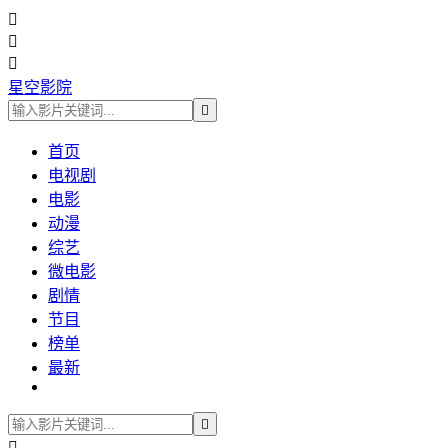



星空影院

首页
电视剧
电影
动漫
综艺
微电影
剧情
节目
榜单
最新

