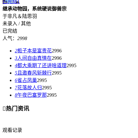
已完结
1
继承动物园，系统硬说御兽宗
于非凡＆陆思羽
未录入 / 其他
已完结
人气：
2998
2
栀子本是富贵花
2996
3
人间自由真情在
2996
4
都大乘期了还讲啥道理
2995
5
且邀春风斩棘行
2995
6
雀占凤巢
2995
7
花落故人归
2995
8
午夜巴塞罗那
2995

热门资讯
观看记录