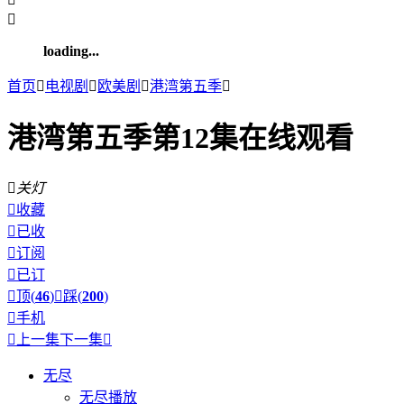

loading...
首页

电视剧

欧美剧

港湾第五季

港湾第五季第12集在线观看

关灯

收藏

已收

订阅

已订

顶(
46
)

踩(
200
)

手机

上一集
下一集

无尽
无尽播放