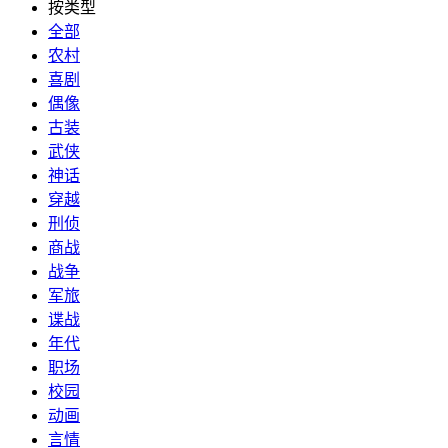
按类型
全部
农村
喜剧
偶像
古装
武侠
神话
穿越
刑侦
商战
战争
军旅
谍战
年代
职场
校园
动画
言情