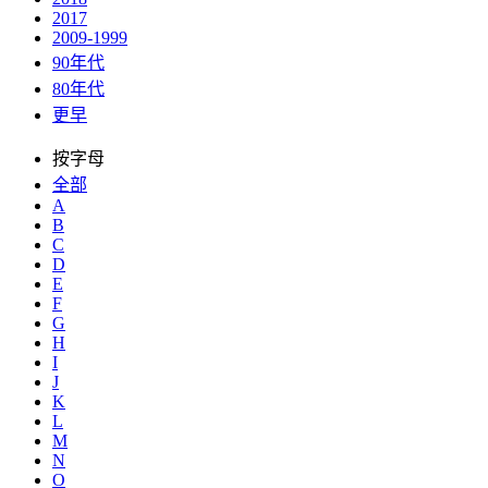
2017
2009-1999
90年代
80年代
更早
按字母
全部
A
B
C
D
E
F
G
H
I
J
K
L
M
N
O