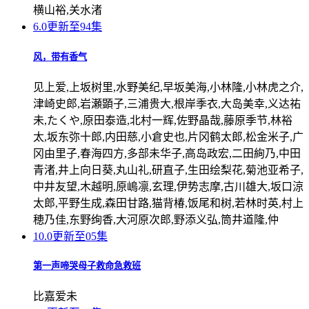
横山裕,关水渚
6.0
更新至94集
风，带有香气
见上爱,上坂树里,水野美纪,早坂美海,小林隆,小林虎之介,
津崎史郎,岩瀬顕子,三浦贵大,根岸季衣,大岛美幸,义达祐
未,たくや,原田泰造,北村一辉,佐野晶哉,藤原季节,林裕
太,坂东弥十郎,内田慈,小倉史也,片冈鹤太郎,松金米子,广
冈由里子,春海四方,多部未华子,高岛政宏,二田絢乃,中田
青渚,井上向日葵,丸山礼,研直子,生田绘梨花,菊池亚希子,
中井友望,木越明,原嶋凛,玄理,伊势志摩,古川雄大,坂口涼
太郎,平野生成,森田甘路,猫背椿,饭尾和树,若林时英,村上
穂乃佳,东野绚香,大河原次郎,野添义弘,筒井道隆,仲
10.0
更新至05集
第一声啼哭母子救命急救班
比嘉爱未