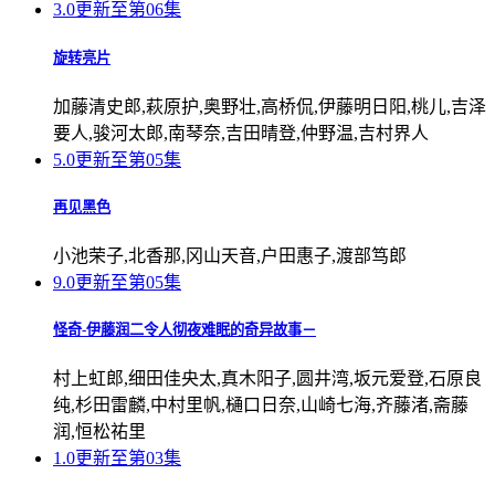
3.0
更新至第06集
旋转亮片
加藤清史郎,萩原护,奥野壮,高桥侃,伊藤明日阳,桃儿,吉泽
要人,骏河太郎,南琴奈,吉田晴登,仲野温,吉村界人
5.0
更新至第05集
再见黑色
小池荣子,北香那,冈山天音,户田惠子,渡部笃郎
9.0
更新至第05集
怪奇-伊藤润二令人彻夜难眠的奇异故事－
村上虹郎,细田佳央太,真木阳子,圆井湾,坂元爱登,石原良
纯,杉田雷麟,中村里帆,樋口日奈,山崎七海,齐藤渚,斋藤
润,恒松祐里
1.0
更新至第03集