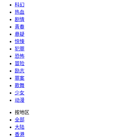
科幻
热血
剧情
青春
悬疑
惊悚
犯罪
恐怖
冒险
励志
罪案
歌舞
少女
动漫
按地区
全部
大陆
香港