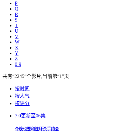
P
Q
R
S
T
U
V
W
X
Y
Z
0-9
共有
“2245”
个影片,当前第
“1”
页
按时间
按人气
按评分
7.0
更新至06集
今晚也要和连环杀手约会