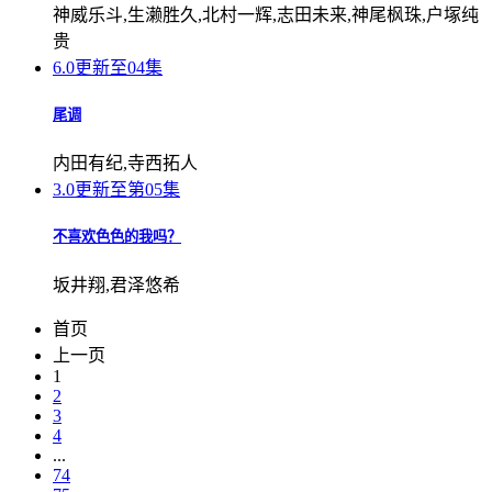
神威乐斗,生濑胜久,北村一辉,志田未来,神尾枫珠,户塚纯
贵
6.0
更新至04集
尾调
内田有纪,寺西拓人
3.0
更新至第05集
不喜欢色色的我吗？
坂井翔,君泽悠希
首页
上一页
1
2
3
4
...
74