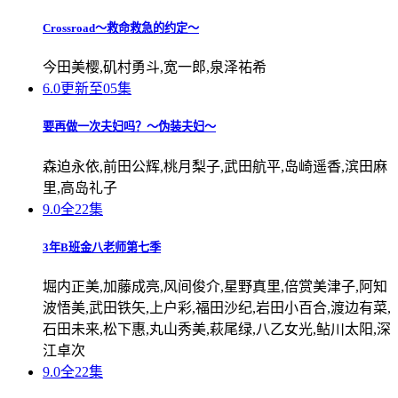
Crossroad～救命救急的约定～
今田美樱,矶村勇斗,宽一郎,泉泽祐希
6.0
更新至05集
要再做一次夫妇吗？～伪装夫妇～
森迫永依,前田公辉,桃月梨子,武田航平,岛崎遥香,滨田麻
里,高岛礼子
9.0
全22集
3年B班金八老师第七季
堀内正美,加藤成亮,风间俊介,星野真里,倍赏美津子,阿知
波悟美,武田铁矢,上户彩,福田沙纪,岩田小百合,渡边有菜,
石田未来,松下惠,丸山秀美,萩尾绿,八乙女光,鲇川太阳,深
江卓次
9.0
全22集