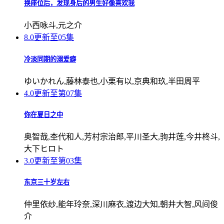
换座位后，发现身后的男生好像喜欢我
小西咏斗,元之介
8.0
更新至05集
冷淡同期的溺爱癖
ゆいかれん,藤林泰也,小栗有以,京典和玖,半田周平
4.0
更新至第07集
你在夏日之中
奥智哉,杢代和人,芳村宗治郎,平川圣大,驹井莲,今井柊斗,
大下ヒロト
3.0
更新至第03集
东京三十岁左右
仲里依纱,能年玲奈,深川麻衣,渡边大知,朝井大智,风间俊
介