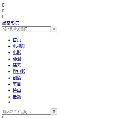



星空影院

首页
电视剧
电影
动漫
综艺
微电影
剧情
节目
榜单
最新

