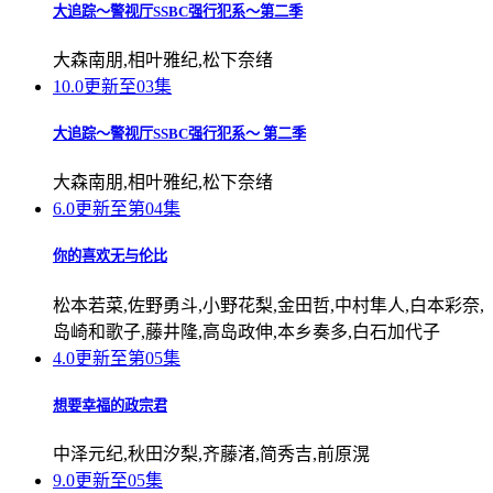
大追踪〜警视厅SSBC强行犯系〜第二季
大森南朋,相叶雅纪,松下奈绪
10.0
更新至03集
大追踪〜警视厅SSBC强行犯系〜 第二季
大森南朋,相叶雅纪,松下奈绪
6.0
更新至第04集
你的喜欢无与伦比
松本若菜,佐野勇斗,小野花梨,金田哲,中村隼人,白本彩奈,
岛崎和歌子,藤井隆,高岛政伸,本乡奏多,白石加代子
4.0
更新至第05集
想要幸福的政宗君
中泽元纪,秋田汐梨,齐藤渚,简秀吉,前原滉
9.0
更新至05集