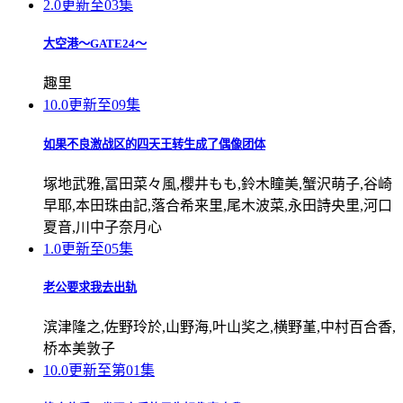
2.0
更新至03集
大空港～GATE24～
趣里
10.0
更新至09集
如果不良激战区的四天王转生成了偶像团体
塚地武雅,冨田菜々風,櫻井もも,鈴木瞳美,蟹沢萌子,谷崎
早耶,本田珠由記,落合希来里,尾木波菜,永田詩央里,河口
夏音,川中子奈月心
1.0
更新至05集
老公要求我去出轨
滨津隆之,佐野玲於,山野海,叶山奖之,横野堇,中村百合香,
桥本美敦子
10.0
更新至第01集