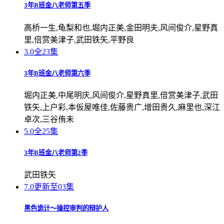
3年B班金八老师第五季
高桥一生,龟梨和也,堀内正美,金田明夫,风间俊介,星野真
里,倍赏美津子,武田铁矢,平野良
3.0
全23集
3年B班金八老师第六季
堀内正美,中尾明庆,风间俊介,星野真里,倍赏美津子,武田
铁矢,上户彩,本仮屋唯佳,佐藤贵广,增田贵久,麻里也,深江
卓次,三谷侑未
5.0
全25集
3年B班金八老师第2季
武田铁矢
7.0
更新至03集
黑色诡计～操控审判的辩护人