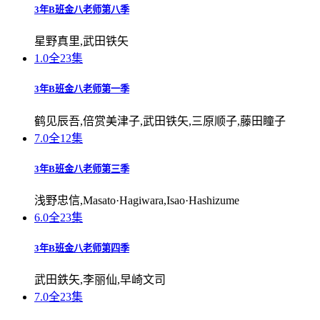
3年B班金八老师第八季
星野真里,武田铁矢
1.0
全23集
3年B班金八老师第一季
鹤见辰吾,倍赏美津子,武田铁矢,三原顺子,藤田瞳子
7.0
全12集
3年B班金八老师第三季
浅野忠信,Masato·Hagiwara,Isao·Hashizume
6.0
全23集
3年B班金八老师第四季
武田鉄矢,李丽仙,早崎文司
7.0
全23集