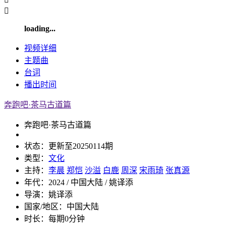

loading...
视频
详细
主题曲
台词
播出
时间
奔跑吧·茶马古道篇
奔跑吧·茶马古道篇
状态：
更新至20250114期
类型：
文化
主持：
李晨
郑恺
沙溢
白鹿
周深
宋雨琦
张真源
年代：
2024 / 中国大陆 / 姚译添
导演：
姚译添
国家/地区：
中国大陆
时长：
每期0分钟