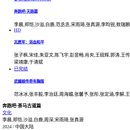
奔跑吧·天路篇
李晨,郑恺,沙溢,白鹿,范丞丞,宋雨琦,张真源,李昀锐,敖瑞
HD
志愿军：浴血和平
张子枫,宋佳,朱亚文,陈飞宇,彭昱畅,肖央,王砚辉,郭涛,王传
梁靖康,于清斌
已完结
武媚娘传奇有胸版
范冰冰,张丰毅,李治廷,周海媚,张馨予,张彤,张定涵,李解,王
奔跑吧·茶马古道篇
文化
李晨,郑恺,沙溢,白鹿,周深,宋雨琦,张真源
2024 / 中国大陆