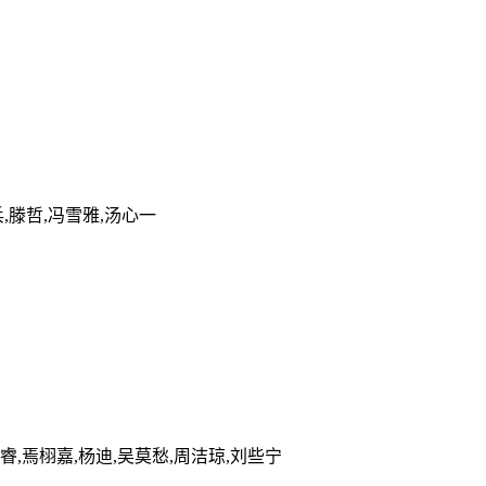
兵,滕哲,冯雪雅,汤心一
张睿,焉栩嘉,杨迪,吴莫愁,周洁琼,刘些宁