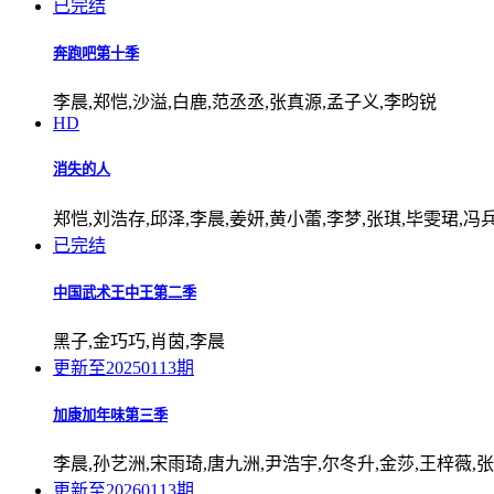
已完结
奔跑吧第十季
李晨,郑恺,沙溢,白鹿,范丞丞,张真源,孟子义,李昀锐
HD
消失的人
郑恺,刘浩存,邱泽,李晨,姜妍,黄小蕾,李梦,张琪,毕雯珺,冯
已完结
中国武术王中王第二季
黑子,金巧巧,肖茵,李晨
更新至20250113期
加康加年味第三季
李晨,孙艺洲,宋雨琦,唐九洲,尹浩宇,尔冬升,金莎,王梓薇,
更新至20260113期