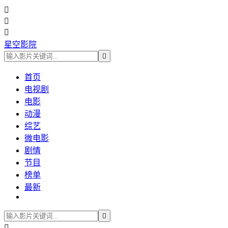



星空影院

首页
电视剧
电影
动漫
综艺
微电影
剧情
节目
榜单
最新

