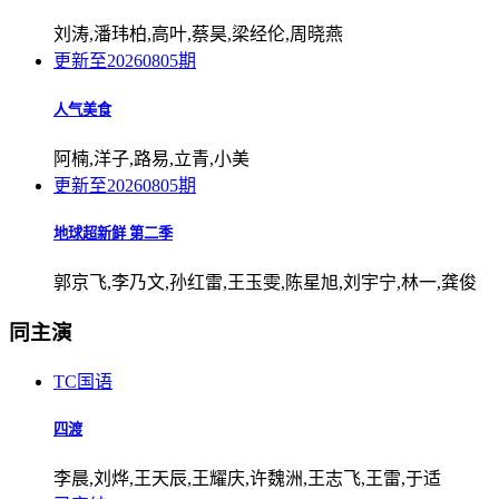
刘涛,潘玮柏,高叶,蔡昊,梁经伦,周晓燕
更新至20260805期
人气美食
阿楠,洋子,路易,立青,小美
更新至20260805期
地球超新鲜 第二季
郭京飞,李乃文,孙红雷,王玉雯,陈星旭,刘宇宁,林一,龚俊
同主演
TC国语
四渡
李晨,刘烨,王天辰,王耀庆,许魏洲,王志飞,王雷,于适