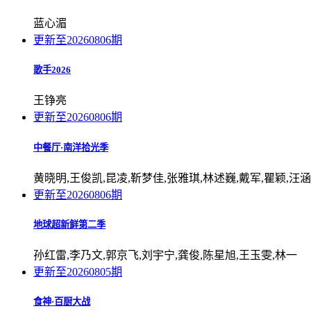
蓝心湄
更新至20260806期
歌手2026
王铮亮
更新至20260806期
中餐厅·南洋拾光季
黄晓明,王俊凯,昆凌,靳梦佳,张雅琪,林述巍,戴军,瞿颖,汪
更新至20260806期
地球超新鲜第二季
孙红雷,李乃文,郭京飞,刘宇宁,龚俊,陈星旭,王玉雯,林一
更新至20260805期
食神·百厨大战