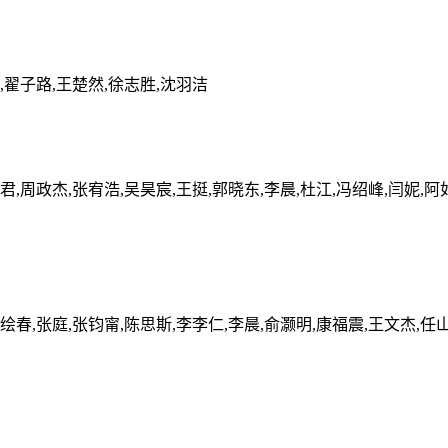
鹏,翟子路,王楚然,徐志胜,沈羽洁
君,周政杰,张宥浩,吴昊宸,王挺,郭晓东,李晨,杜江,冯绍峰,闫妮,阿
绘春,张庭,张钧甯,陈思斯,李李仁,李晨,俞灏明,康福震,王文杰,任