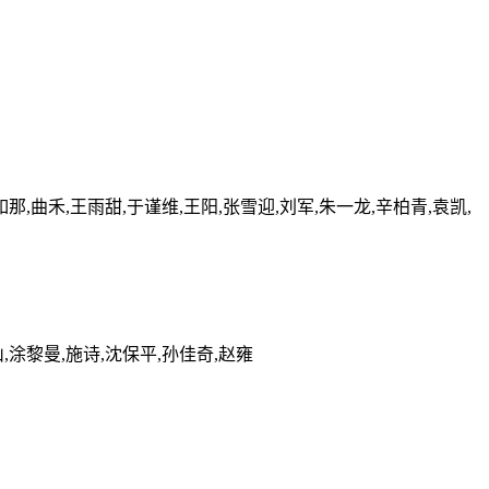
如那,曲禾,王雨甜,于谨维,王阳,张雪迎,刘军,朱一龙,辛柏青,袁凯,
山,涂黎曼,施诗,沈保平,孙佳奇,赵雍