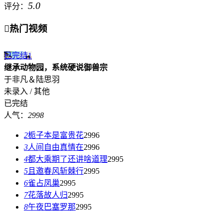
5.0
评分：

热门视频
已完结
1
继承动物园，系统硬说御兽宗
于非凡＆陆思羽
未录入 / 其他
已完结
人气：
2998
2
栀子本是富贵花
2996
3
人间自由真情在
2996
4
都大乘期了还讲啥道理
2995
5
且邀春风斩棘行
2995
6
雀占凤巢
2995
7
花落故人归
2995
8
午夜巴塞罗那
2995