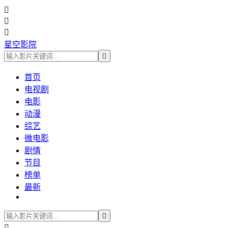



星空影院

首页
电视剧
电影
动漫
综艺
微电影
剧情
节目
榜单
最新

