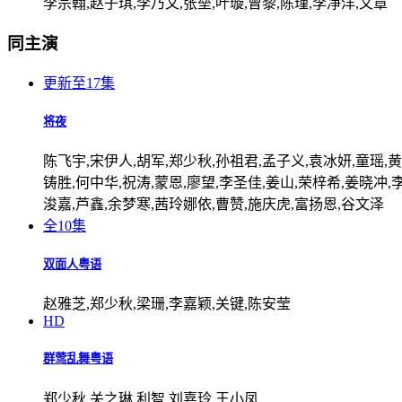
李宗翰,赵子琪,李乃文,张垒,叶璇,曾黎,陈瑾,李净洋,文章
同主演
更新至17集
将夜
陈飞宇,宋伊人,胡军,郑少秋,孙祖君,孟子义,袁冰妍,童瑶,黄
铸胜,何中华,祝涛,蒙恩,廖望,李圣佳,姜山,荣梓希,姜晓冲,
浚嘉,芦鑫,余梦寒,茜玲娜依,曹赞,施庆虎,富扬恩,谷文泽
全10集
双面人粤语
赵雅芝,郑少秋,梁珊,李嘉颖,关键,陈安莹
HD
群莺乱舞粤语
郑少秋,关之琳,利智,刘嘉玲,王小凤