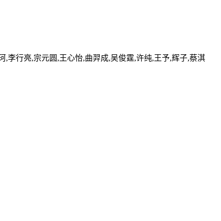
珂,李行亮,宗元圆,王心怡,曲羿成,吴俊霆,许纯,王予,辉子,蔡淇