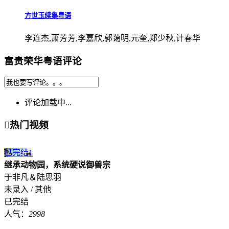
方世玉续集粤语
李连杰,萧芳芳,李嘉欣,郭蔼明,元奎,郑少秋,计春华
富贵荣华粤语评论
评论加载中...

热门视频
已完结
1
继承动物园，系统硬说御兽宗
于非凡＆陆思羽
未录入 / 其他
已完结
人气：
2998