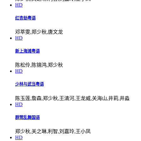
HD
红杏劫粤语
邓萃雯,郑少秋,唐文龙
HD
新上海滩粤语
陈松伶,陈锦鸿,郑少秋
HD
少林与武当粤语
陈玉莲,詹森,郑少秋,王清河,王龙威,关海山,井莉,井淼
HD
群莺乱舞国语
郑少秋,关之琳,利智,刘嘉玲,王小凤
HD