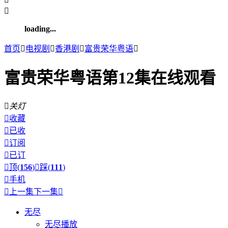

loading...
首页

电视剧

香港剧

富贵荣华粤语

富贵荣华粤语第12集在线观看

关灯

收藏

已收

订阅

已订

顶(
156
)

踩(
111
)

手机

上一集
下一集

无尽
无尽播放