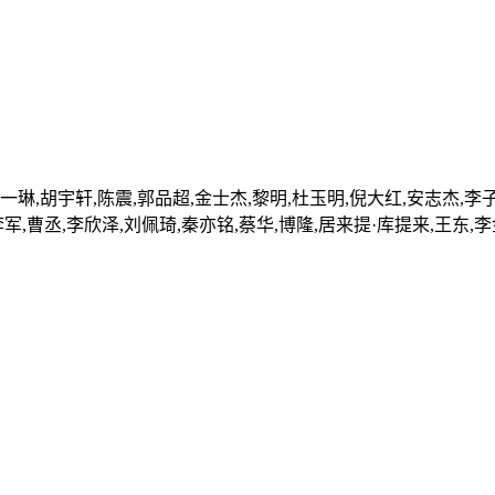
一琳,胡宇轩,陈震,郭品超,金士杰,黎明,杜玉明,倪大红,安志杰,李
李军,曹丞,李欣泽,刘佩琦,秦亦铭,蔡华,博隆,居来提·库提来,王东,