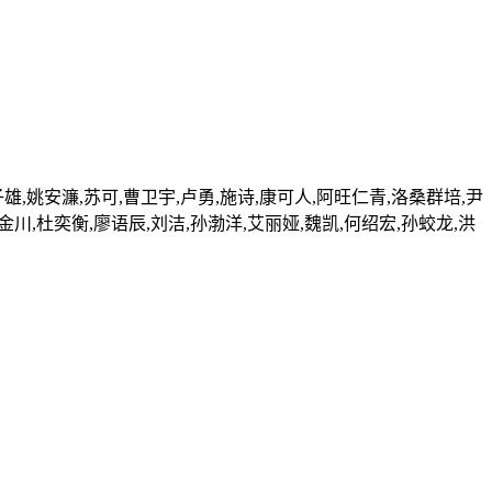
子雄,姚安濂,苏可,曹卫宇,卢勇,施诗,康可人,阿旺仁青,洛桑群培,尹
李金川,杜奕衡,廖语辰,刘洁,孙渤洋,艾丽娅,魏凯,何绍宏,孙蛟龙,洪