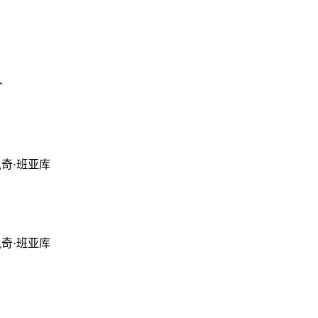
介
en,彭佩奇·班亚库
en,彭佩奇·班亚库