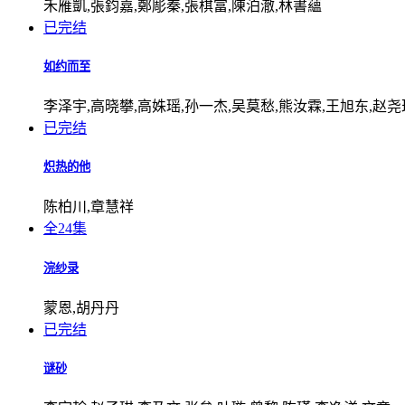
禾雁凱,張鈞嘉,鄭彫秦,張棋富,陳泊澈,林書蘊
已完结
如约而至
李泽宇,高晓攀,高姝瑶,孙一杰,吴莫愁,熊汝霖,王旭东,赵尧
已完结
炽热的他
陈柏川,章慧祥
全24集
浣纱录
蒙恩,胡丹丹
已完结
谜砂