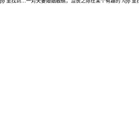
p 里找到…
一对夫妻婚姻触礁，沮丧之际在某个有趣的 App 