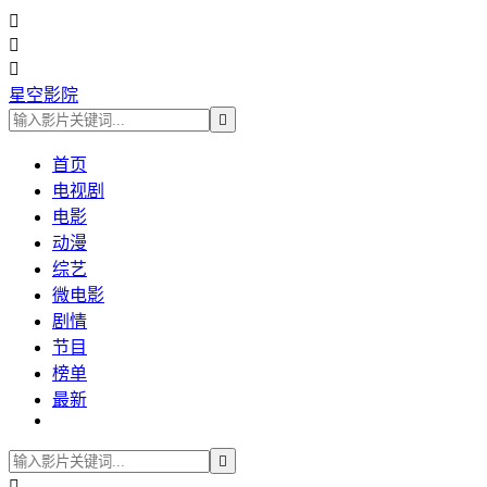



星空影院

首页
电视剧
电影
动漫
综艺
微电影
剧情
节目
榜单
最新

