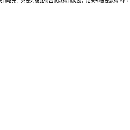
里找到曙光：只要对彼此付出就能得到奖励，结果却被要赢得 App