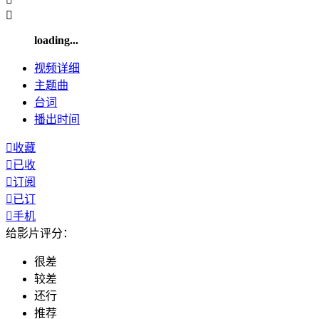

loading...
视频
详细
主题曲
台词
播出
时间

收藏

已收

订阅

已订

手机
给影片评分：
很差
较差
还行
推荐