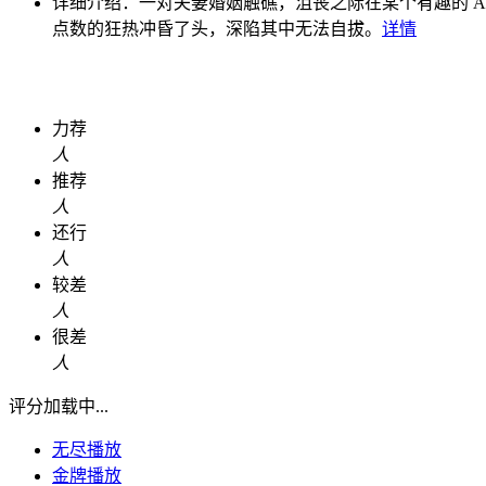
详细介绍：
一对夫妻婚姻触礁，沮丧之际在某个有趣的 Ap
点数的狂热冲昏了头，深陷其中无法自拔。
详情
力荐
人
推荐
人
还行
人
较差
人
很差
人
评分加载中...
无尽播放
金牌播放