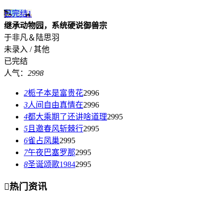
已完结
1
继承动物园，系统硬说御兽宗
于非凡＆陆思羽
未录入 / 其他
已完结
人气：
2998
2
栀子本是富贵花
2996
3
人间自由真情在
2996
4
都大乘期了还讲啥道理
2995
5
且邀春风斩棘行
2995
6
雀占凤巢
2995
7
午夜巴塞罗那
2995
8
圣诞颂歌1984
2995

热门资讯