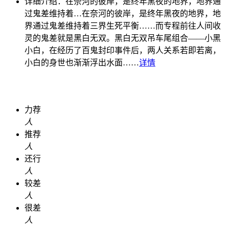
详细介绍：
在奈河的彼岸，是终年黑夜的地界，地界通
过鬼差维持着…
在奈河的彼岸，是终年黑夜的地界，地
界通过鬼差维持着三界生死平衡……而专程前往人间收
灵的鬼差就是黑白无双。黑白无双吊车尾组合——小黑
小白，在经历了百鬼封印事件后，两人关系若即若离，
小白的身世也渐渐浮出水面……
详情
力荐
人
推荐
人
还行
人
较差
人
很差
人