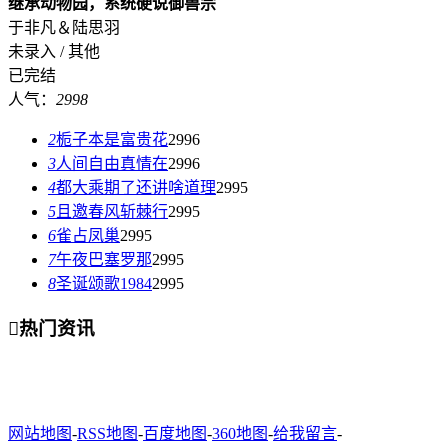
继承动物园，系统硬说御兽宗
于非凡＆陆思羽
未录入 / 其他
已完结
人气：
2998
2
栀子本是富贵花
2996
3
人间自由真情在
2996
4
都大乘期了还讲啥道理
2995
5
且邀春风斩棘行
2995
6
雀占凤巢
2995
7
午夜巴塞罗那
2995
8
圣诞颂歌1984
2995

热门资讯
网站地图
-
RSS地图
-
百度地图
-
360地图
-
给我留言
-