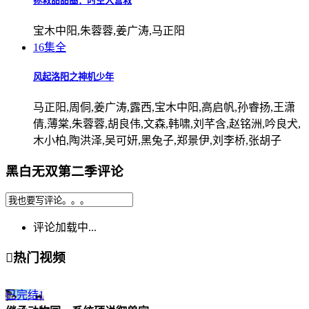
拯救甜甜圈：时空大营救
宝木中阳,朱蓉蓉,姜广涛,马正阳
16集全
风起洛阳之神机少年
马正阳,周侗,姜广涛,露西,宝木中阳,高启帆,孙睿扬,王潇
倩,薄棠,朱蓉蓉,胡良伟,文森,韩啸,刘芊含,赵铭洲,吟良犬,
木小柏,陶洪泽,吴可妍,黑兔子,郑景伊,刘李桥,张胡子
黑白无双第二季评论
评论加载中...

热门视频
已完结
1