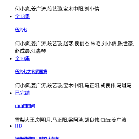
何小疯,姜广涛,段艺璇,宝木中阳,刘小倩
全13集
伍六七
何小疯,姜广涛,段艺璇,赵寒,侯俊杰,朱毛,刘小倩,陈世豪,
赵成晨,江惠琴
全10集
伍六七之玄武国篇
何小疯,姜广涛,段艺璇,宝木中阳,马正阳,胡良伟,马斑马
已完结
山山田田间
雪梨大王,刘明月,马正阳,梁阿渣,胡良伟,Cifer,姜广涛
HD