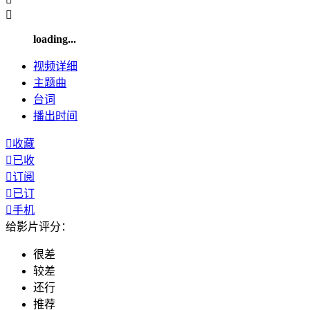

loading...
视频
详细
主题曲
台词
播出
时间

收藏

已收

订阅

已订

手机
给影片评分：
很差
较差
还行
推荐