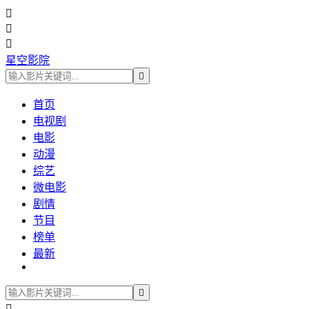



星空影院

首页
电视剧
电影
动漫
综艺
微电影
剧情
节目
榜单
最新

