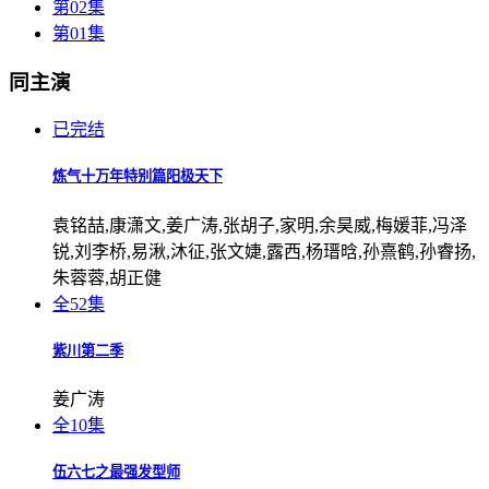
第02集
第01集
同主演
已完结
炼气十万年特别篇阳极天下
袁铭喆,康潇文,姜广涛,张胡子,家明,余昊威,梅媛菲,冯泽
锐,刘李桥,易湫,沐征,张文婕,露西,杨瑨晗,孙熹鹤,孙睿扬,
朱蓉蓉,胡正健
全52集
紫川第二季
姜广涛
全10集
伍六七之最强发型师