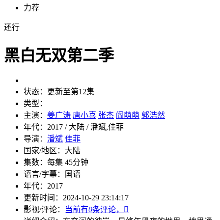
力荐
还行
黑白无双第二季
状态：
更新至第12集
类型：
主演：
姜广涛
唐小喜
张杰
阎萌萌
郭浩然
年代：
2017 / 大陆 / 潘斌,佳菲
导演：
潘斌
佳菲
国家/地区：
大陆
集数：
每集 45分钟
语言/字幕：
国语
年代：
2017
更新时间：
2024-10-29 23:14:17
影视/评论：
当前有
0
条评论，
