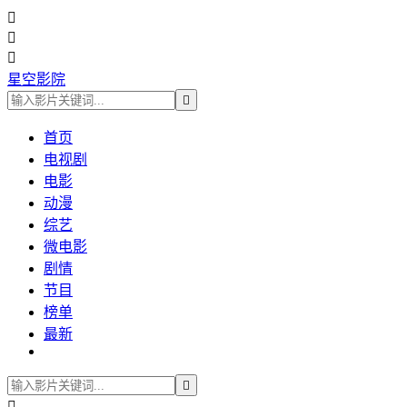



星空影院

首页
电视剧
电影
动漫
综艺
微电影
剧情
节目
榜单
最新

