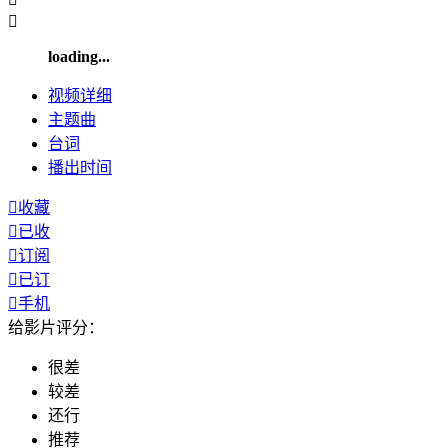

loading...
视频
详细
主题曲
台词
播出
时间

收藏

已收

订阅

已订

手机
给影片评分：
很差
较差
还行
推荐