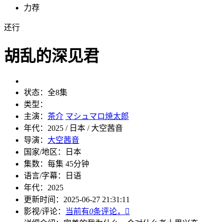
力荐
还行
胡乱的深见君
状态：
全8集
类型：
主演：
茶介
マシュマロ焼太郎
年代：
2025 / 日本 / 大空茜音
导演：
大空茜音
国家/地区：
日本
集数：
每集 45分钟
语言/字幕：
日语
年代：
2025
更新时间：
2025-06-27 21:31:11
影视/评论：
当前有
0
条评论，
