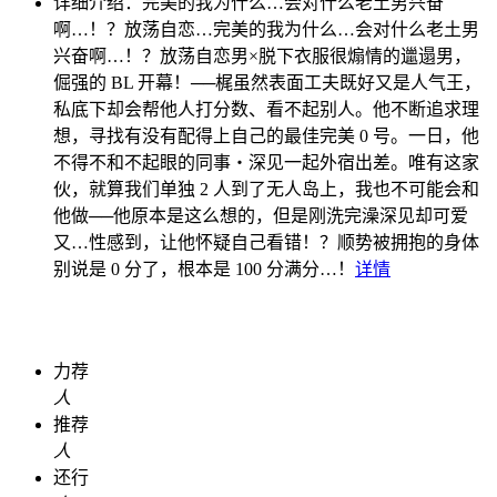
详细介绍：
完美的我为什么…会对什么老土男兴奋
啊…！？放荡自恋…
完美的我为什么…会对什么老土男
兴奋啊…！？放荡自恋男×脱下衣服很煽情的邋遢男，
倔强的 BL 开幕！──梶虽然表面工夫既好又是人气王，
私底下却会帮他人打分数、看不起别人。他不断追求理
想，寻找有没有配得上自己的最佳完美 0 号。一日，他
不得不和不起眼的同事・深见一起外宿出差。唯有这家
伙，就算我们单独 2 人到了无人岛上，我也不可能会和
他做──他原本是这么想的，但是刚洗完澡深见却可爱
又…性感到，让他怀疑自己看错！？顺势被拥抱的身体
别说是 0 分了，根本是 100 分满分…！
详情
力荐
人
推荐
人
还行