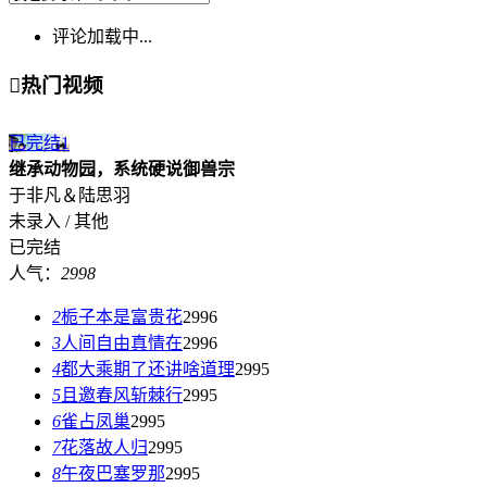
评论加载中...

热门视频
已完结
1
继承动物园，系统硬说御兽宗
于非凡＆陆思羽
未录入 / 其他
已完结
人气：
2998
2
栀子本是富贵花
2996
3
人间自由真情在
2996
4
都大乘期了还讲啥道理
2995
5
且邀春风斩棘行
2995
6
雀占凤巢
2995
7
花落故人归
2995
8
午夜巴塞罗那
2995