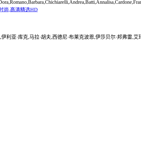
Dora,Romano,Barbara,Chichiarelli,Andrea,Batti,Annalisa,Cardone,Fran
清时尚,高清精选
HD
,伊利亚·库克,马拉·胡夫,西德尼·布莱克波恩,伊莎贝尔·邦弗雷,艾