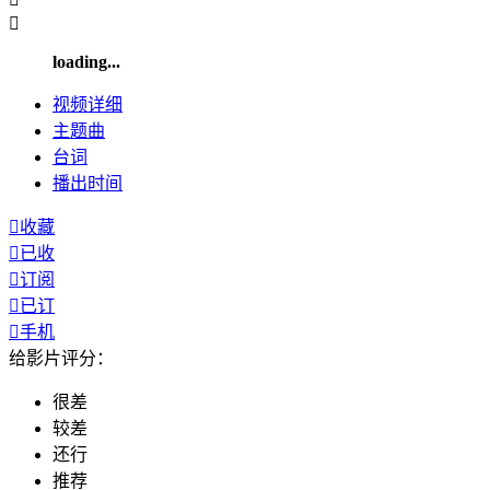

loading...
视频
详细
主题曲
台词
播出
时间

收藏

已收

订阅

已订

手机
给影片评分：
很差
较差
还行
推荐