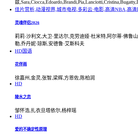
兹,Sara,Ciocca,Edoardo,Brandi,Pia,Lanciotti,Cristina,Bugatty,
佳片赏析,动漫视界,城市电视,多彩云·电影,高清NBA,高
灵魂伴侣2026
莉莉·沙利文,大卫·里达尔,克劳迪娅·杜米特,阿尔蒂·佛鲁山
勒,乔丹妮·琼斯,安德鲁·艾斯科夫
HD国语
花伴雨
徐嘉州,金灵,张智,梁辉,方恩佐,陈柏润
HD
陵水之恋
邹怀浩,扎衣旦塔依尔,杨梓瑶
HD
爱的不确定性原理