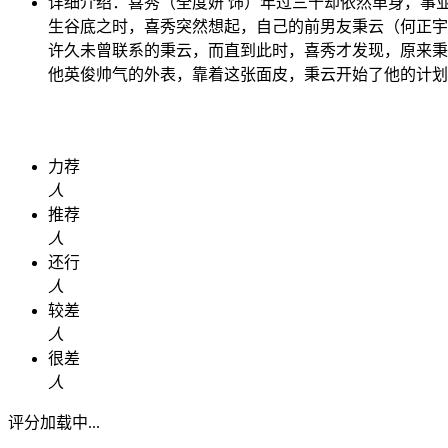
详细介绍：
喜秀（全度妍 饰）年过三十却依然单身，事
生谷底之时，喜秀突然想起，自己的前男友秉云（何正
许久未曾联系的秉云，而直到此时，喜秀才发现，原来秉
他英俊帅气的外表，靠着这张面皮，秉云开始了他的计划
力荐
人
推荐
人
还行
人
较差
人
很差
人
评分加载中...