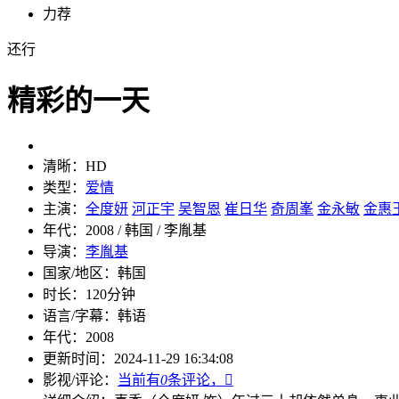
力荐
还行
精彩的一天
清晰：
HD
类型：
爱情
主演：
全度妍
河正宇
吴智恩
崔日华
奇周峯
金永敏
金惠
年代：
2008 / 韩国 / 李胤基
导演：
李胤基
国家/地区：
韩国
时长：
120分钟
语言/字幕：
韩语
年代：
2008
更新时间：
2024-11-29 16:34:08
影视/评论：
当前有
0
条评论，
