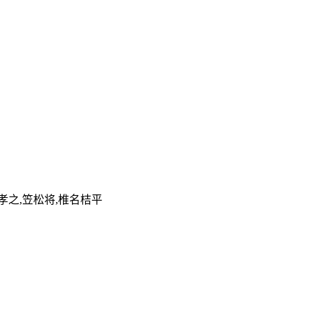
田孝之,笠松将,椎名桔平