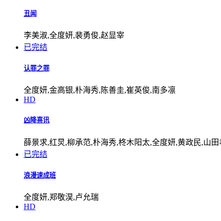
丑闻
李美淑,全度妍,裴勇俊,赵显宰
已完结
认罪之罪
全度妍,金高银,朴海秀,陈善圭,崔英俊,南多凛
HD
凶降喜讯
薛景求,红炅,柳承范,朴海秀,柊木阳太,全度妍,黄政民,山
已完结
浪漫速成班
全度妍,郑敬淏,卢允瑞
HD