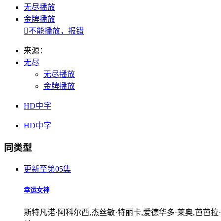
无尽播放
金牌播放

不能播放，报错
来源：
无尽
无尽播放
金牌播放
HD中字
HD中字
同类型
更新至第05集
幸运女神
斯特凡诺·阿科尔西,杰丝敏·特丽卡,爱德华多·莱奥,芭芭拉