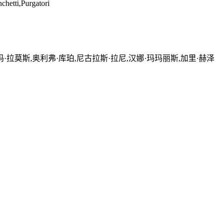
chetti,Purgatori
玛·拉莫斯,奥利弗·库珀,尼古拉斯·拉尼,汉娜·玛玛丽斯,加里·赫泽