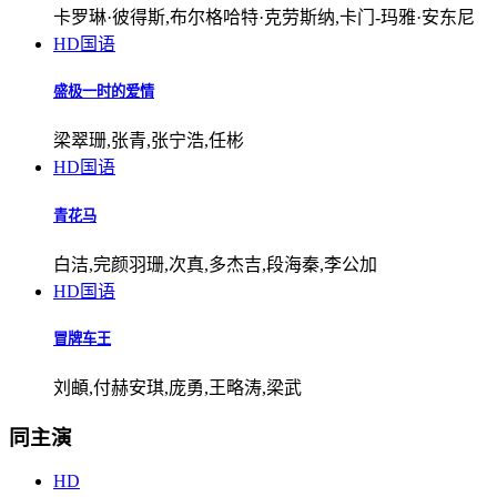
卡罗琳·彼得斯,布尔格哈特·克劳斯纳,卡门-玛雅·安东尼
HD国语
盛极一时的爱情
梁翠珊,张青,张宁浩,任彬
HD国语
青花马
白洁,完颜羽珊,次真,多杰吉,段海秦,李公加
HD国语
冒牌车王
刘頔,付赫安琪,庞勇,王略涛,梁武
同主演
HD