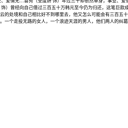
业、爱情无…
喜秀（全度妍 饰）年过三十却依然单身，事业、爱情无
宇 饰）曾经向自己借过三百五十万韩元至今仍为归还，这笔巨
云的处境和自己相比好不到哪里去，他又怎么可能会有三百五十
。一个走投无路的女人，一个浪迹天涯的男人，他们两人的纠葛