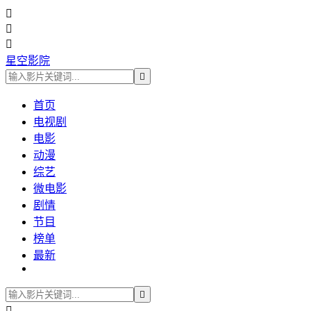



星空影院

首页
电视剧
电影
动漫
综艺
微电影
剧情
节目
榜单
最新

