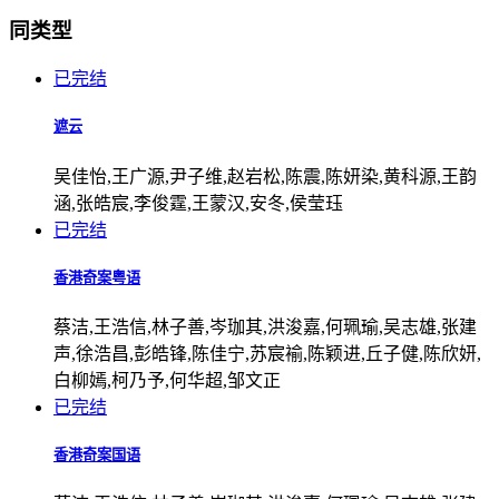
同类型
已完结
遮云
吴佳怡,王广源,尹子维,赵岩松,陈震,陈妍染,黄科源,王韵
涵,张皓宸,李俊霆,王蒙汉,安冬,侯莹珏
已完结
香港奇案粤语
蔡洁,王浩信,林子善,岑珈其,洪浚嘉,何珮瑜,吴志雄,张建
声,徐浩昌,彭皓锋,陈佳宁,苏宸褕,陈颖进,丘子健,陈欣妍,
白柳嫣,柯乃予,何华超,邹文正
已完结
香港奇案国语