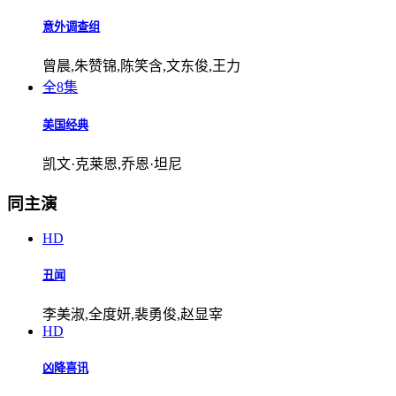
意外调查组
曾晨,朱赞锦,陈笑含,文东俊,王力
全8集
美国经典
凯文·克莱恩,乔恩·坦尼
同主演
HD
丑闻
李美淑,全度妍,裴勇俊,赵显宰
HD
凶降喜讯