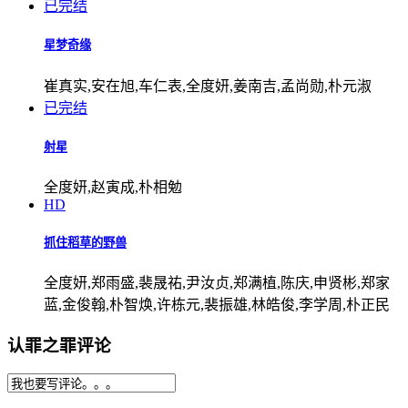
已完结
星梦奇缘
崔真实,安在旭,车仁表,全度妍,姜南吉,孟尚勋,朴元淑
已完结
射星
全度妍,赵寅成,朴相勉
HD
抓住稻草的野兽
全度妍,郑雨盛,裴晟祐,尹汝贞,郑满植,陈庆,申贤彬,郑家
蓝,金俊翰,朴智焕,许栋元,裴振雄,林皓俊,李学周,朴正民
认罪之罪评论