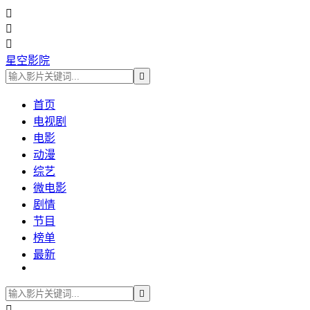



星空影院

首页
电视剧
电影
动漫
综艺
微电影
剧情
节目
榜单
最新

