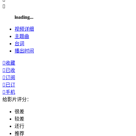

loading...
视频
详细
主题曲
台词
播出
时间

收藏

已收

订阅

已订

手机
给影片评分：
很差
较差
还行
推荐