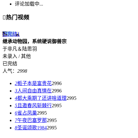
评论加载中...

热门视频
已完结
1
继承动物园，系统硬说御兽宗
于非凡＆陆思羽
未录入 / 其他
已完结
人气：
2998
2
栀子本是富贵花
2996
3
人间自由真情在
2996
4
都大乘期了还讲啥道理
2995
5
且邀春风斩棘行
2995
6
雀占凤巢
2995
7
午夜巴塞罗那
2995
8
圣诞颂歌1984
2995