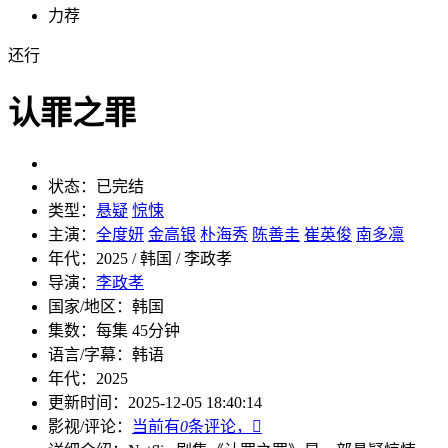
力荐
还行
认罪之罪
状态：
已完结
类型：
悬疑
惊悚
主演：
全度妍
金高银
朴海秀
陈善圭
崔英俊
南多凛
年代：
2025 / 韩国 / 李政孝
导演：
李政孝
国家/地区：
韩国
集数：
每集 45分钟
语言/字幕：
韩语
年代：
2025
更新时间：
2025-12-05 18:40:14
影视/评论：
当前有
0
条评论，
