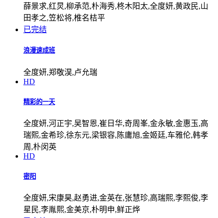
薛景求,红炅,柳承范,朴海秀,柊木阳太,全度妍,黄政民,山
田孝之,笠松将,椎名桔平
已完结
浪漫速成班
全度妍,郑敬淏,卢允瑞
HD
精彩的一天
全度妍,河正宇,吴智恩,崔日华,奇周峯,金永敏,金惠玉,高
瑞熙,金希珍,徐东元,梁银容,陈庸旭,金姬廷,车雅伦,韩孝
周,朴闵英
HD
密阳
全度妍,宋康昊,赵勇进,金英在,张慧珍,高瑞熙,李熙俊,李
星民,李胤熙,金美京,朴明申,鲜正烨