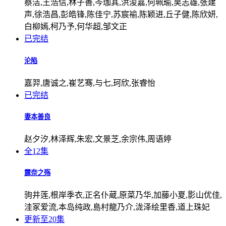
蔡洁,王浩信,林子善,岑珈其,洪浚嘉,何珮瑜,吴志雄,张建
声,徐浩昌,彭皓锋,陈佳宁,苏宸褕,陈颖进,丘子健,陈欣妍,
白柳嫣,柯乃予,何华超,邹文正
已完结
沦陷
嘉羿,唐诚之,崔艺骞,与七,珂欣,张睿怡
已完结
妻本善良
赵夕汐,林泽辉,朱宏,文景芝,余宗伟,周语婷
全12集
露奈之殇
驹井莲,根岸季衣,正名仆蔵,原菜乃华,加藤小夏,影山优佳,
洼冢爱流,本岛纯政,島村龍乃介,泷泽绘里香,道上珠妃
更新至20集