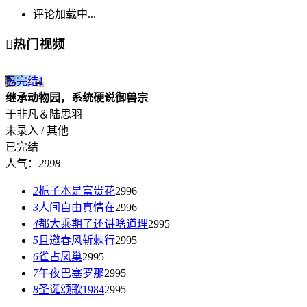
评论加载中...

热门视频
已完结
1
继承动物园，系统硬说御兽宗
于非凡＆陆思羽
未录入 / 其他
已完结
人气：
2998
2
栀子本是富贵花
2996
3
人间自由真情在
2996
4
都大乘期了还讲啥道理
2995
5
且邀春风斩棘行
2995
6
雀占凤巢
2995
7
午夜巴塞罗那
2995
8
圣诞颂歌1984
2995