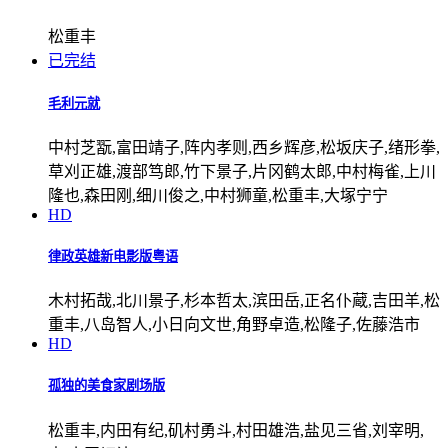
松重丰
已完结
毛利元就
中村芝翫,富田靖子,阵内孝则,西乡辉彦,松坂庆子,绪形拳,
草刈正雄,渡部笃郎,竹下景子,片冈鹤太郎,中村梅雀,上川
隆也,森田刚,细川俊之,中村狮童,松重丰,大塚宁宁
HD
律政英雄新电影版粤语
木村拓哉,北川景子,杉本哲太,滨田岳,正名仆蔵,吉田羊,松
重丰,八岛智人,小日向文世,角野卓造,松隆子,佐藤浩市
HD
孤独的美食家剧场版
松重丰,内田有纪,矶村勇斗,村田雄浩,盐见三省,刘宰明,