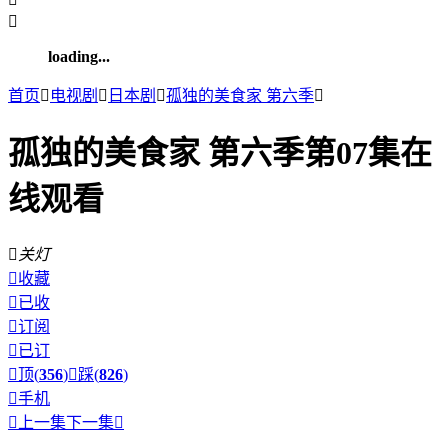

loading...
首页

电视剧

日本剧

孤独的美食家 第六季

孤独的美食家 第六季第07集在
线观看

关灯

收藏

已收

订阅

已订

顶(
356
)

踩(
826
)

手机

上一集
下一集
