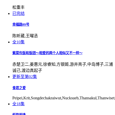
松重丰
已完结
幸福路99号
陈昕葳,王曜丞
全10集
紫菜包饭和饭团～相爱的两个人相似又不一样～
赤楚卫二,姜惠元,徐睿知,方银姬,游井亮子,中岛博子,三浦
诚己,渡边真起子
更新至第02集
食君之爱
Peipei,Krit,Songdechakraiwut,Nucksueb,Thansakul,Thanwiset
全18集
虾路相逢