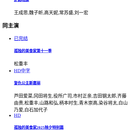
王成思,魏子昕,高天妮,常苏盛,刘一宏
同主演
已完结
孤独的美食家第十一季
松重丰
HD中字
复仇公主斯嘉丽
芦田爱菜,冈田将生,役所广司,市村正亲,吉田钢太郎,齐藤
由贵,松重丰,山路和弘,柄本时生,青木崇高,染谷将太,白山
乃爱,白石加代子
HD
孤独的美食家2025除夕特别篇