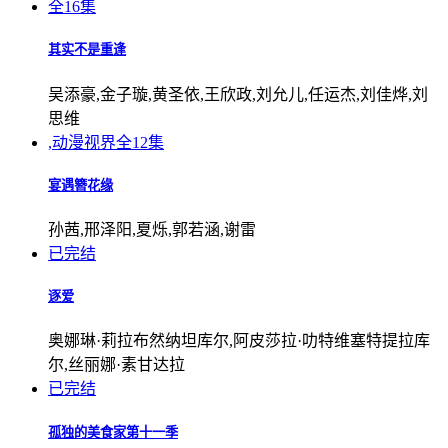
全16集
其实不是重逢
吴添豪,金子璇,黄圣依,王欣政,刘允儿,任运杰,刘佳烨,刘
思维
,动漫视界
全12集
宴遇簪花缘
孙茜,邢泽阳,夏烁,郭若涵,谢雷
已完结
逐爱
奥娜琳·莉拉布然纳坦库尔,阿皮莎拉·叻特维塞特提拉库
尔,丝丽娜·素甘达拉
已完结
孤独的美食家第十一季