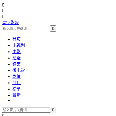



星空影院

首页
电视剧
电影
动漫
综艺
微电影
剧情
节目
榜单
最新

