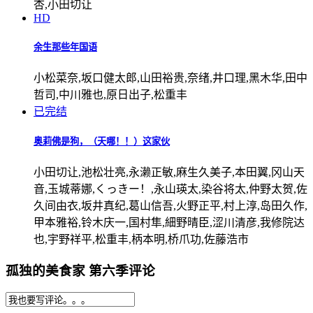
杏,小田切让
HD
余生那些年国语
小松菜奈,坂口健太郎,山田裕贵,奈绪,井口理,黑木华,田中
哲司,中川雅也,原日出子,松重丰
已完结
奥莉佛是狗，（天哪！！）这家伙
小田切让,池松壮亮,永濑正敏,麻生久美子,本田翼,冈山天
音,玉城蒂娜,くっきー！,永山瑛太,染谷将太,仲野太贺,佐
久间由衣,坂井真纪,葛山信吾,火野正平,村上淳,岛田久作,
甲本雅裕,铃木庆一,国村隼,細野晴臣,涩川清彦,我修院达
也,宇野祥平,松重丰,柄本明,桥爪功,佐藤浩市
孤独的美食家 第六季评论