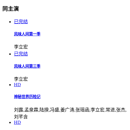
同主演
已完结
风味人间第一季
李立宏
已完结
风味人间第三季
李立宏
HD
神秘世界历险记
刘露,孟泉霖,陆揆,冯盛,姜广涛,张瑶函,李立宏,常进,张杰,
刘芊含
HD