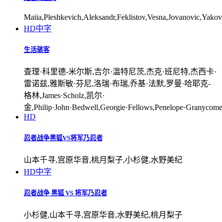
Maiia,Pleshkevich,Aleksandr,Feklistov,Vesna,Jovanovic,Yakov
HD中字
生活骇客
查理·科里德-米尔斯,吉尔·温特尼茨,杰克·班尼特,杰西卡·
雷诺兹,雅斯敏·芬尼,洛瑞·布瑞,乔基·法默,罗曼·哈耶克-
格林,James·Scholz,凯尔·
金,Philip·John·Bedwell,Georgie·Fellows,Penelope·Granycom
HD
忍者战争黑狐VS将军乃忍者
山本千寻,宫原华音,桃月梨子,小杉健,水野美纪
HD中字
忍者战争 黑狐 VS 将军乃忍者
小杉健,山本千寻,宫原华音,水野美纪,桃月梨子