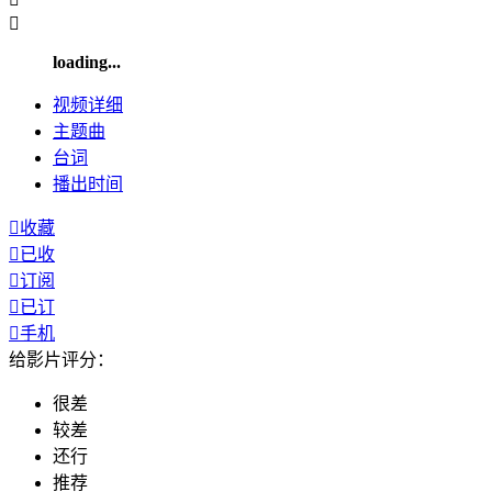

loading...
视频
详细
主题曲
台词
播出
时间

收藏

已收

订阅

已订

手机
给影片评分：
很差
较差
还行
推荐