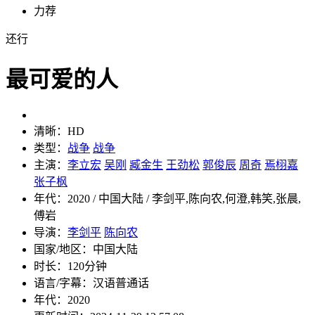
力荐
还行
最可爱的人
清晰：
HD
类型：
战争
战争
主演：
李立宏
吴刚
臧金生
王劲松
郭俊辰
周奇
焉栩嘉
张子枫
年代：
2020 / 中国大陆 / 李剑平,陈向农,何澄,韩笑,张晨,
傅岩
导演：
李剑平
陈向农
国家/地区：
中国大陆
时长：
120分钟
语言/字幕：
汉语普通话
年代：
2020