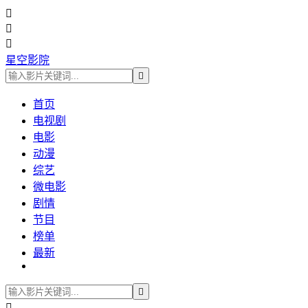



星空影院

首页
电视剧
电影
动漫
综艺
微电影
剧情
节目
榜单
最新

