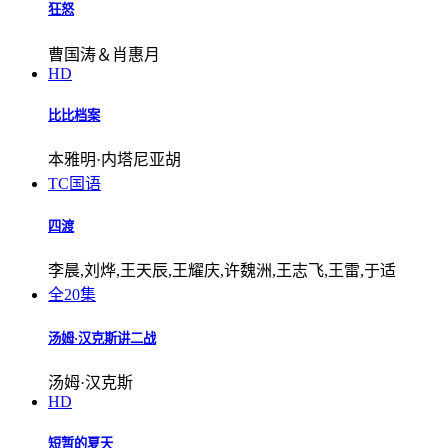
狂怒
曹国涛＆肖惠月
HD
比比档案
本雅明·内塔尼亚胡
TC国语
四渡
李晨,刘烨,王天辰,王耀庆,许魏洲,王志飞,王雷,于适
全20集
汤姆·汉克斯讲二战
汤姆·汉克斯
HD
短暂的夏天