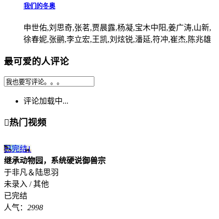
我们的冬奥
申世佑,刘思奇,张茗,贾晨露,杨凝,宝木中阳,姜广涛,山新,
徐春妮,张鹂,李立宏,王凯,刘炫锐,潘延,符冲,崔杰,陈兆雄
最可爱的人评论
评论加载中...

热门视频
已完结
1
继承动物园，系统硬说御兽宗
于非凡＆陆思羽
未录入 / 其他
已完结
人气：
2998