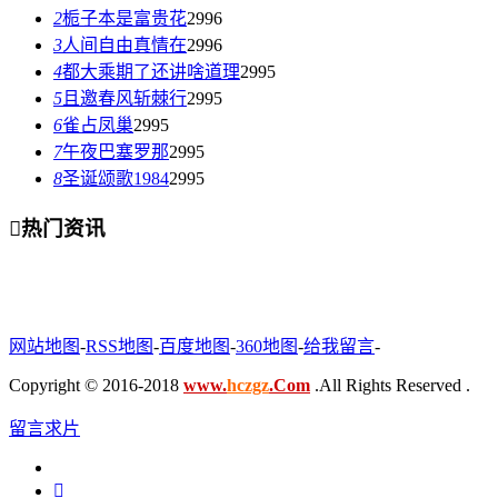
2
栀子本是富贵花
2996
3
人间自由真情在
2996
4
都大乘期了还讲啥道理
2995
5
且邀春风斩棘行
2995
6
雀占凤巢
2995
7
午夜巴塞罗那
2995
8
圣诞颂歌1984
2995

热门资讯
网站地图
-
RSS地图
-
百度地图
-
360地图
-
给我留言
-
Copyright © 2016-2018
www.
hczgz
.Com
.All Rights Reserved .
留言求片
