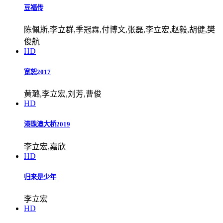
豆福传
陈佩斯,李立群,季冠霖,付博文,张磊,李立宏,赵毅,胡健,樊
俊航
HD
宽恕2017
黄璐,李立宏,刘芳,曹俊
HD
港珠澳大桥2019
李立宏,嘉欣
HD
归来是少年
李立宏
HD