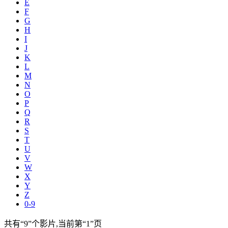
E
F
G
H
I
J
K
L
M
N
O
P
Q
R
S
T
U
V
W
X
Y
Z
0-9
共有
“9”
个影片,当前第
“1”
页