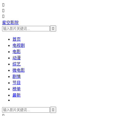



星空影院

首页
电视剧
电影
动漫
综艺
微电影
剧情
节目
榜单
最新

