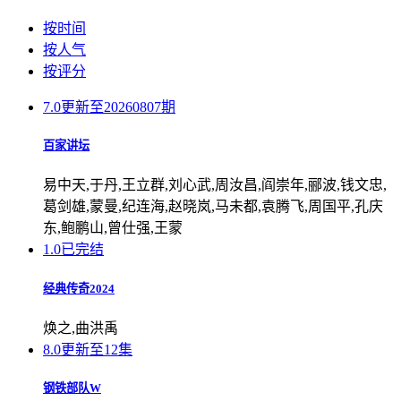
按时间
按人气
按评分
7.0
更新至20260807期
百家讲坛
易中天,于丹,王立群,刘心武,周汝昌,阎崇年,郦波,钱文忠,
葛剑雄,蒙曼,纪连海,赵晓岚,马未都,袁腾飞,周国平,孔庆
东,鲍鹏山,曾仕强,王蒙
1.0
已完结
经典传奇2024
焕之,曲洪禹
8.0
更新至12集
钢铁部队W