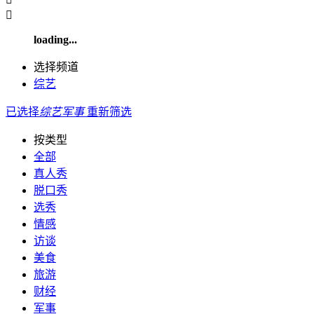

loading...
选择频道
综艺
已选择
综艺
军事
重新筛选
按类型
全部
真人秀
脱口秀
选秀
情感
访谈
美食
旅游
财经
军事