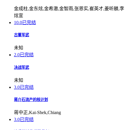
金成柱,金东炫,金希澈,金智雨,张恩实,崔英才,姜听躾,李
炫宣
10.0
已完结
古董军武
未知
2.0
已完结
决战军武
未知
3.0
已完结
蒋介石流产的核计划
蒋中正,Kai-Shek,Chiang
3.0
已完结