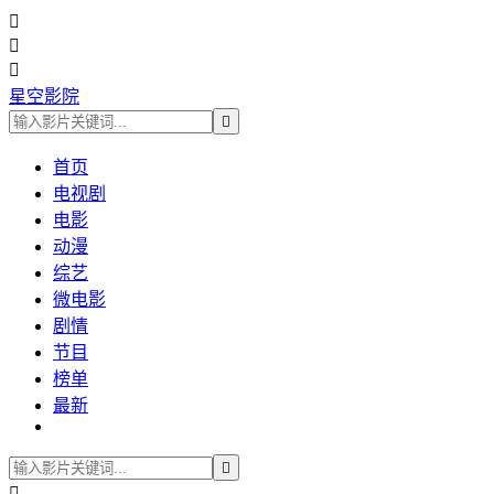



星空影院

首页
电视剧
电影
动漫
综艺
微电影
剧情
节目
榜单
最新

