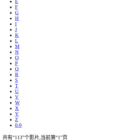
E
F
G
H
I
J
K
L
M
N
O
P
Q
R
S
T
U
V
W
X
Y
Z
0-9
共有
“113”
个影片,当前第
“1”
页