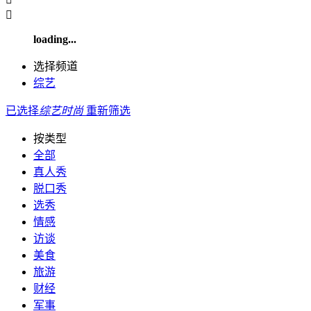

loading...
选择频道
综艺
已选择
综艺
时尚
重新筛选
按类型
全部
真人秀
脱口秀
选秀
情感
访谈
美食
旅游
财经
军事