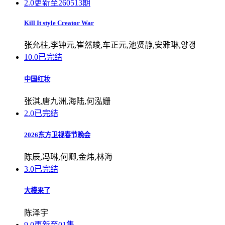
2.0
更新至260513期
Kill It st
yle Creator War
张允柱,李钟元,崔然竣,车正元,池贤静,安雅琳,양갱
10.0
已完结
中国红妆
张淇,唐九洲,海陆,何泓姗
2.0
已完结
2026东方卫视春节晚会
陈辰,冯琳,何卿,金炜,林海
3.0
已完结
大模来了
陈泽宇
9.0
更新至01集