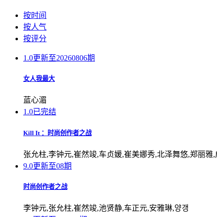
按时间
按人气
按评分
1.0
更新至20260806期
女人我最大
蓝心湄
1.0
已完结
Kill It ：时尚创作者之战
张允柱,李钟元,崔然竣,车贞媛,崔美娜秀,北泽舞悠,郑丽雅
9.0
更新至08期
时尚创作者之战
李钟元,张允柱,崔然竣,池贤静,车正元,安雅琳,양갱