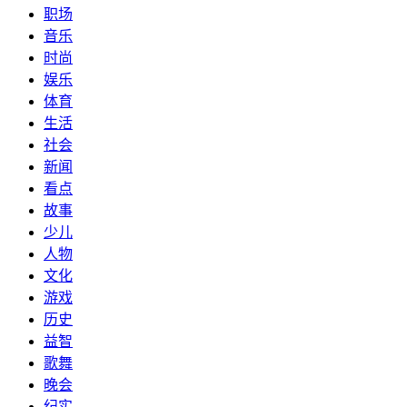
职场
音乐
时尚
娱乐
体育
生活
社会
新闻
看点
故事
少儿
人物
文化
游戏
历史
益智
歌舞
晚会
纪实