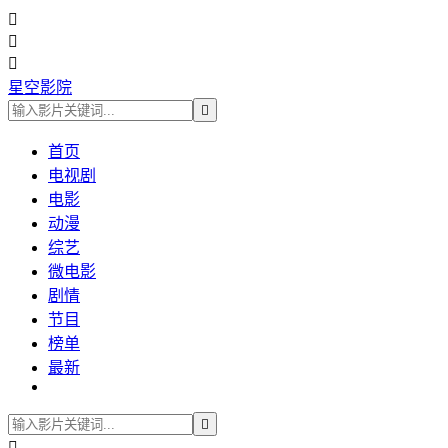



星空影院

首页
电视剧
电影
动漫
综艺
微电影
剧情
节目
榜单
最新

