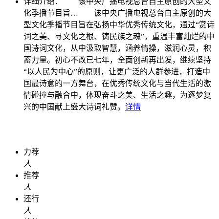
详细介绍：
该中央广播电视总台自主原创的大型文
化季播节目旨…
该中央广播电视总台自主原创的大
型文化季播节目旨在弘扬中华优秀传统文化，通过“赏诗
词之美、寻文化之根、铸民族之魂”，重温丰富灿烂的中
国诗词文化，从中汲取智慧，涵养情操，滋润心灵，积
蓄力量。初心不改已七年，全面创新再出发，继续坚持
“以人民为中心”的原则，让更广泛的人群参进，打造中
国最诗意的一方舞台，在优秀传统文化与当代生活的激
情碰撞与融合中，体现奋斗之美、生活之趣，为逐梦复
兴的中国献上盛大诗词礼赞。
详情
力荐
人
推荐
人
还行
人