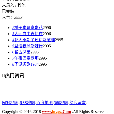
未录入 / 其他
已完结
人气：
2998
2
栀子本是富贵花
2996
3
人间自由真情在
2996
4
都大乘期了还讲啥道理
2995
5
且邀春风斩棘行
2995
6
雀占凤巢
2995
7
午夜巴塞罗那
2995
8
圣诞颂歌1984
2995

热门资讯
网站地图
-
RSS地图
-
百度地图
-
360地图
-
给我留言
-
Copyright © 2016-2018
www.
hczgz
.Com
.All Rights Reserved .