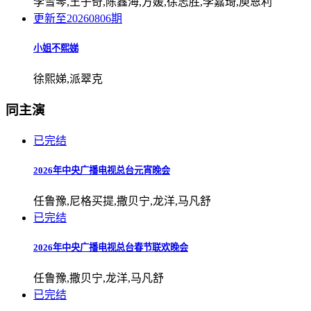
李雪琴,王子奇,陈鑫海,方媛,徐志胜,李嘉琦,庾恩利
更新至20260806期
小姐不熙娣
徐熙娣,派翠克
同主演
已完结
2026年中央广播电视总台元宵晚会
任鲁豫,尼格买提,撒贝宁,龙洋,马凡舒
已完结
2026年中央广播电视总台春节联欢晚会
任鲁豫,撒贝宁,龙洋,马凡舒
已完结