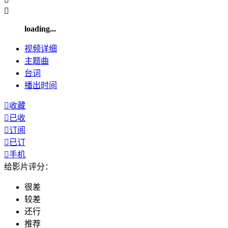

loading...
视频
详细
主题曲
台词
播出
时间

收藏

已收

订阅

已订

手机
给影片评分：
很差
较差
还行
推荐