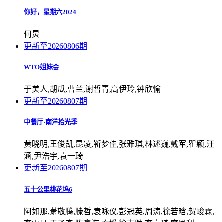
你好，星期六2024
何炅
更新至20260806期
WTO姐妹会
于美人,胡瓜,曹兰,谢哲青,高伊玲,钟欣愉
更新至20260807期
中餐厅·南洋拾光季
黄晓明,王俊凯,昆凌,靳梦佳,张雅琪,林述巍,戴军,瞿颖,汪
涵,尹浩宇,袁一琦
更新至20260807期
五十公里桃花坞6
阿如那,萧敬腾,滕哲,袁咏仪,彭冠英,周涛,徐若晗,贺峻霖,