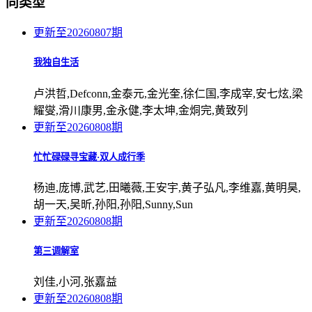
同类型
更新至20260807期
我独自生活
卢洪哲,Defconn,金泰元,金光奎,徐仁国,李成宰,安七炫,梁
耀燮,滑川康男,金永健,李太坤,金烔完,黄致列
更新至20260808期
忙忙碌碌寻宝藏·双人成行季
杨迪,庞博,武艺,田曦薇,王安宇,黄子弘凡,李维嘉,黄明昊,
胡一天,吴昕,孙阳,孙阳,Sunny,Sun
更新至20260808期
第三调解室
刘佳,小河,张嘉益
更新至20260808期