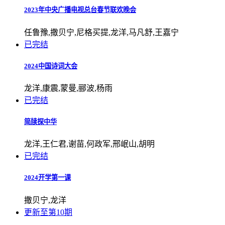
2023年中央广播电视总台春节联欢晚会
任鲁豫,撒贝宁,尼格买提,龙洋,马凡舒,王嘉宁
已完结
2024中国诗词大会
龙洋,康震,蒙曼,郦波,杨雨
已完结
简牍探中华
龙洋,王仁君,谢苗,何政军,邢岷山,胡明
已完结
2024开学第一课
撒贝宁,龙洋
更新至第10期