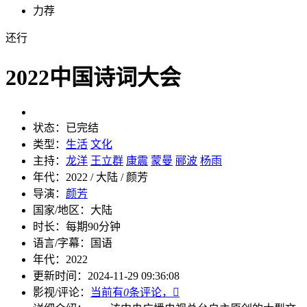
力荐
还行
2022中国诗词大会
状态：
已完结
类型：
生活
文化
主持：
龙洋
王立群
康震
蒙曼
郦波
杨雨
年代：
2022 / 大陆 / 颜芳
导演：
颜芳
国家/地区：
大陆
时长：
每期90分钟
语言/字幕：
国语
年代：
2022
更新时间：
2024-11-29 09:36:08
影视/评论：
当前有
0
条评论，
