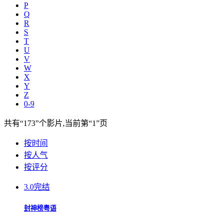
P
Q
R
S
T
U
V
W
X
Y
Z
0-9
共有
“173”
个影片,当前第
“1”
页
按时间
按人气
按评分
3.0
完结
封神榜粤语