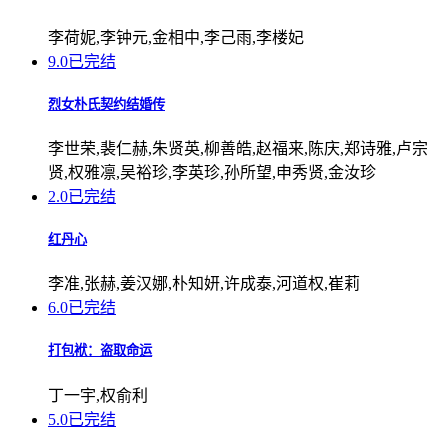
李荷妮,李钟元,金相中,李己雨,李楼妃
9.0
已完结
烈女朴氏契约结婚传
李世荣,裴仁赫,朱贤英,柳善皓,赵福来,陈庆,郑诗雅,卢宗
贤,权雅凛,吴裕珍,李英珍,孙所望,申秀贤,金汝珍
2.0
已完结
红丹心
李准,张赫,姜汉娜,朴知妍,许成泰,河道权,崔莉
6.0
已完结
打包袱：盗取命运
丁一宇,权俞利
5.0
已完结