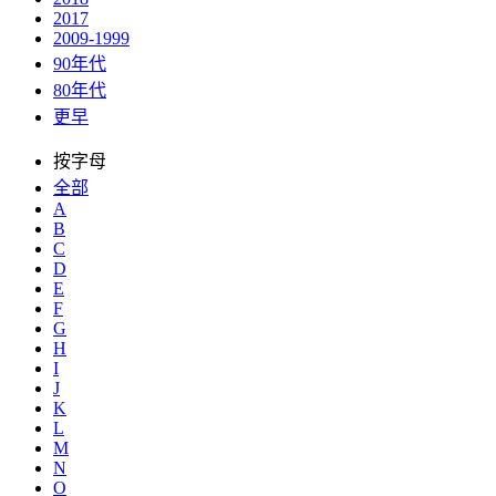
2017
2009-1999
90年代
80年代
更早
按字母
全部
A
B
C
D
E
F
G
H
I
J
K
L
M
N
O