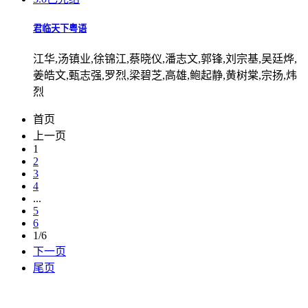
君临天下粤语
江华,汤镇业,徐锦江,蔡晓仪,潘志文,郭锋,刘宗基,吴廷烨,
姜皓文,甄志强,罗烈,梁碧芝,高雄,鲍起静,黄树棠,宗扬,炜
烈
首页
上一页
1
2
3
4
...
5
6
1/6
下一页
尾页