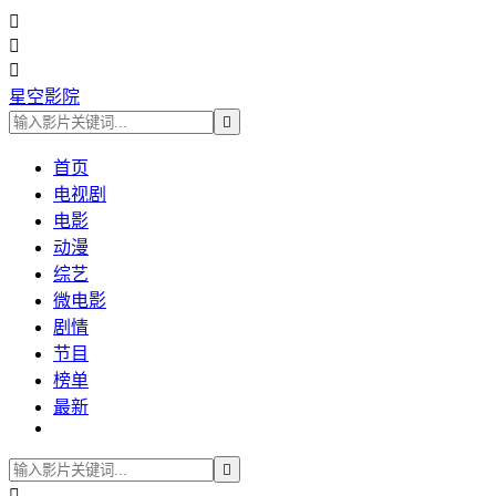



星空影院

首页
电视剧
电影
动漫
综艺
微电影
剧情
节目
榜单
最新

