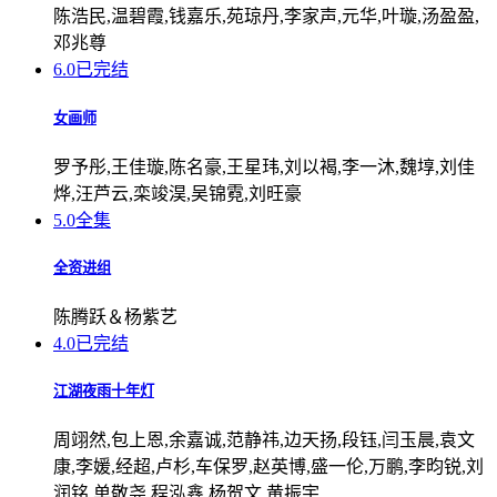
陈浩民,温碧霞,钱嘉乐,苑琼丹,李家声,元华,叶璇,汤盈盈,
邓兆尊
6.0
已完结
女画师
罗予彤,王佳璇,陈名豪,王星玮,刘以褐,李一沐,魏埻,刘佳
烨,汪芦云,栾竣淏,吴锦霓,刘旺豪
5.0
全集
全资进组
陈腾跃＆杨紫艺
4.0
已完结
江湖夜雨十年灯
周翊然,包上恩,余嘉诚,范静祎,边天扬,段钰,闫玉晨,袁文
康,李媛,经超,卢杉,车保罗,赵英博,盛一伦,万鹏,李昀锐,刘
润铭,单敬尧,程泓鑫,杨贺文,黄振宇