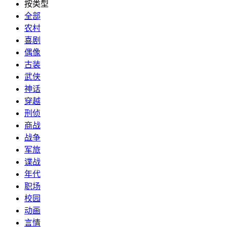
按类型
全部
农村
喜剧
偶像
古装
武侠
神话
穿越
刑侦
商战
战争
军旅
谍战
年代
职场
校园
动画
言情