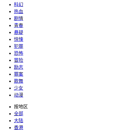
科幻
热血
剧情
青春
悬疑
惊悚
犯罪
恐怖
冒险
励志
罪案
歌舞
少女
动漫
按地区
全部
大陆
香港