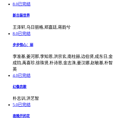
8.0
已完结
新古装世界
王泽轩,乌日丽格,郑嘉廷,蒋韵兮
8.0
已完结
步步惊心：丽
李准基,姜河那,李知恩,洪宗玄,南柱赫,边伯贤,成东日,金
成钧,禹喜珍,徐珠贤,朴诗恩,金志洙,姜汉娜,赵敏基,朴智
英
4.0
已完结
幻像恋歌
朴志训,洪艺智
5.0
已完结
夜晚开的花