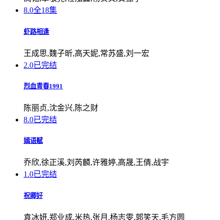
8.0
全18集
虾路相逢
王成思,魏子昕,高天妮,常苏盛,刘一宏
2.0
已完结
烈血青春1991
陈丽贞,沈金兴,陈之财
8.0
已完结
嫣语赋
乔欣,徐正溪,刘芮麟,许雅婷,高晟,王倩,战宇
1.0
已完结
祝卿好
袁冰妍,郑业成,米热,张月,杨志雯,郭笑天,毛方圆