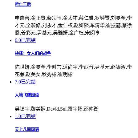
哲仁王后
申惠善,金正贤,裴宗玉,金太祐,薛仁雅,罗钟赞,刘旻奎,李
才元,全裴修,刘永才,金仁权,赵妍熙,车清华,崔振赫,蔡徐
恩,姜彩元,尹基元,吴雅妍,金广植,宋闵亨
6.0
已完结
抉择：女人们的战争
陈世妍,金旻奎,李时言,道尚宇,李烈音,尹基元,赵银淑,李
花兼,赵美女,秋秀彬,崔明彬
7.0
已完结
大地飞鹰国语
吴镇宇,黎美娴,David,Sui,雷宇扬,邵仲衡
1.0
已完结
天上凡间国语