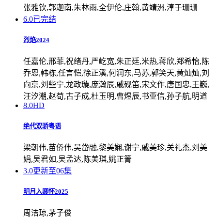
张雅钦,郭迦南,朱林雨,全伊伦,庄翰,黄靖洲,淳于珊珊
6.0
已完结
烈焰2024
任嘉伦,邢菲,祝绪丹,严屹宽,朱正廷,米热,蒋欣,郑希怡,陈
乔恩,韩栋,任言恺,徐正溪,何润东,马苏,郭笑天,黄灿灿,刘
向京,刘些宁,龙政璇,庞瀚辰,戚砚笛,宋文作,唐国忠,王巍,
汪汐潮,赵荀,古子成,杜玉明,曹煜辰,书亚信,孙子航,明道
8.0
HD
绝代双骄粤语
梁朝伟,苗侨伟,吴岱融,黎美娴,谢宁,戚美珍,关礼杰,刘美
娟,吴君如,吴孟达,陈美琪,姚正箐
3.0
更新至06集
明月入卿怀2025
周洁琼,茅子俊