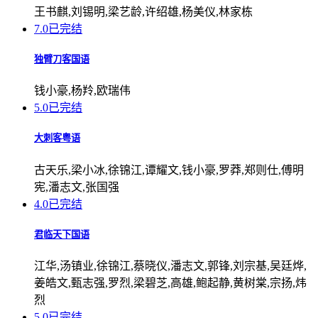
王书麒,刘锡明,梁艺龄,许绍雄,杨美仪,林家栋
7.0
已完结
独臂刀客国语
钱小豪,杨羚,欧瑞伟
5.0
已完结
大刺客粤语
古天乐,梁小冰,徐锦江,谭耀文,钱小豪,罗莽,郑则仕,傅明
宪,潘志文,张国强
4.0
已完结
君临天下国语
江华,汤镇业,徐锦江,蔡晓仪,潘志文,郭锋,刘宗基,吴廷烨,
姜皓文,甄志强,罗烈,梁碧芝,高雄,鲍起静,黄树棠,宗扬,炜
烈
5.0
已完结