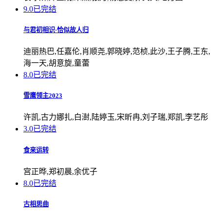
9.0
已完结
与君初相识·恰似故人归
迪丽热巴,任嘉伦,肖顺尧,郭晓婷,范桢,此沙,王子腾,王东,
海一天,胡意旋,童蕾
8.0
已完结
雪鹰领主2023
许凯,古力娜扎,白澍,陆婷玉,宋昕冉,刘子瑞,郑凯,李艺彤
3.0
已完结
食来运转
宫正晔,郑初晨,余优子
8.0
已完结
古相思曲