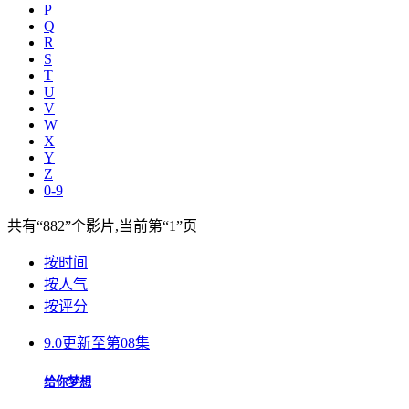
P
Q
R
S
T
U
V
W
X
Y
Z
0-9
共有
“882”
个影片,当前第
“1”
页
按时间
按人气
按评分
9.0
更新至第08集
给你梦想