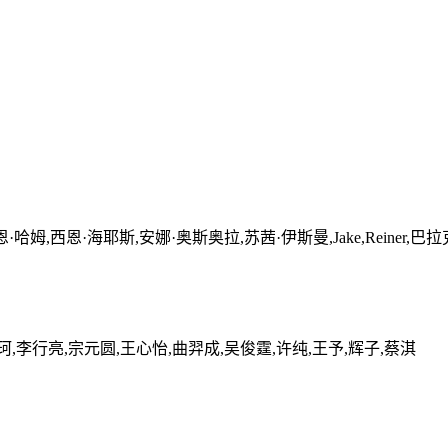
·海耶斯,安娜·奥斯奥拉,苏茜·伊斯曼,Jake,Reiner,巴拉克·奥巴马,Mi
珂,李行亮,宗元圆,王心怡,曲羿成,吴俊霆,许纯,王予,辉子,蔡淇