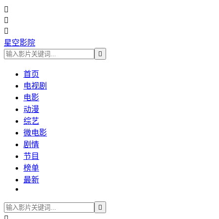



星空影院

首页
电视剧
电影
动漫
综艺
微电影
剧情
节目
榜单
最新

