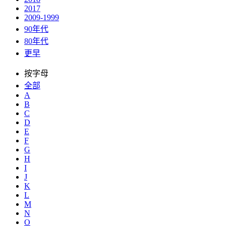
2017
2009-1999
90年代
80年代
更早
按字母
全部
A
B
C
D
E
F
G
H
I
J
K
L
M
N
O