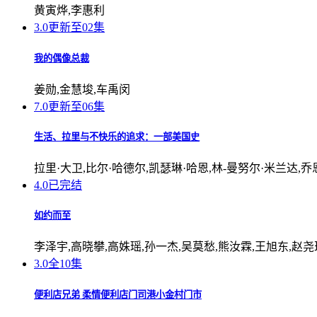
黄寅烨,李惠利
3.0
更新至02集
我的偶像总裁
姜勋,金慧埈,车禹闵
7.0
更新至06集
生活、拉里与不快乐的追求：一部美国史
拉里·大卫,比尔·哈德尔,凯瑟琳·哈恩,林-曼努尔·米兰达,乔恩·哈姆,西恩
4.0
已完结
如约而至
李泽宇,高晓攀,高姝瑶,孙一杰,吴莫愁,熊汝霖,王旭东,赵尧
3.0
全10集
便利店兄弟 柔情便利店门司港小金村门市