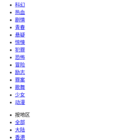
科幻
热血
剧情
青春
悬疑
惊悚
犯罪
恐怖
冒险
励志
罪案
歌舞
少女
动漫
按地区
全部
大陆
香港