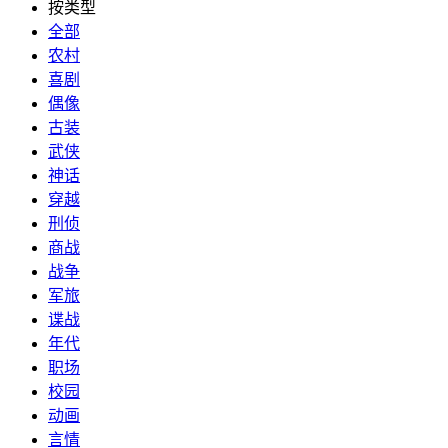
按类型
全部
农村
喜剧
偶像
古装
武侠
神话
穿越
刑侦
商战
战争
军旅
谍战
年代
职场
校园
动画
言情