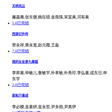
天桥风云
廉晶雅,张东健,韩在硕,金南珠,宋宣美,河有美
5.0
已完结
西游记外传
贺永祥,黑永宽,赵元霞,王淼
7.0
已完结
我的女友是九尾狐
李昇基,申敏儿,鲁敏宇,朴孝敏,朴秀珍,李弘基,成东日,申
东宇
2.0
已完结
家和万事成
李必模,金素妍,金永哲,尹多勋,尹真伊