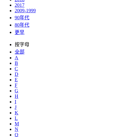
2017
2009-1999
90年代
80年代
更早
按字母
全部
A
B
C
D
E
F
G
H
I
J
K
L
M
N
O