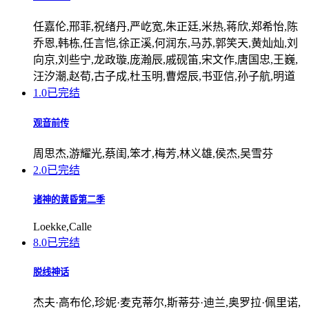
任嘉伦,邢菲,祝绪丹,严屹宽,朱正廷,米热,蒋欣,郑希怡,陈
乔恩,韩栋,任言恺,徐正溪,何润东,马苏,郭笑天,黄灿灿,刘
向京,刘些宁,龙政璇,庞瀚辰,戚砚笛,宋文作,唐国忠,王巍,
汪汐潮,赵荀,古子成,杜玉明,曹煜辰,书亚信,孙子航,明道
1.0
已完结
观音前传
周思杰,游耀光,蔡闺,笨才,梅芳,林义雄,侯杰,吴雪芬
2.0
已完结
诸神的黄昏第二季
Loekke,Calle
8.0
已完结
脱线神话
杰夫·高布伦,珍妮·麦克蒂尔,斯蒂芬·迪兰,奥罗拉·佩里诺,