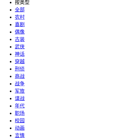
按类型
全部
农村
喜剧
偶像
古装
武侠
神话
穿越
刑侦
商战
战争
军旅
谍战
年代
职场
校园
动画
言情