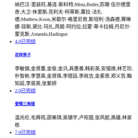
纳巴汉·里兹旺,基连·斯科特,Misia,Butler,苏珊·伍尔德里
奇,大卫·休里斯,克利夫·柯蒂斯,蕾拉·法扎
德,Matthew,Koon,米歇尔·格里尼奇,斯坦利·汤森德,赛琳
娜·琼斯,黛比·玛扎,芮姬·阿约拉,拉蒙·蒂卡拉姆,丹尼尔·
蒙克斯,Amanda,Hadingue
4.0
已完结
花样男子
李敏镐,金贤重,金俊,金汎,具惠善,韩彩英,安锡焕,林艺珍,
朴智彬,李慧英,金贤珠,李珉廷,李政吉,金素恩,郑义哲,鞠
知延,李是英,张紫妍
2.0
已完结
爱情三角错
温兆伦,毛舜筠,邵美琪,吴镇宇,卢宛茵,张凤妮,高雄,林家
栋
7.0
已完结