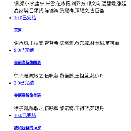
钿,梁小冰,唐宁,米雪,伍咏薇,刘乔方,邝文珣,温碧霞,张延,
麦家琪,吕颂贤,陈锦鸿,黎耀祥,谭耀文,古巨基
10.0
已完结
天道
谢承均,王振复,曾智希,陈珮骐,蔡东威,林萱瑜,苗可丽
9.0
已完结
美丽高解像国语
徐子珊,陈敏之,伍咏薇,黎诺懿,王祖蓝,苑琼丹
2.0
已完结
美丽高解像粤语
徐子珊,陈敏之,伍咏薇,黎诺懿,王祖蓝,苑琼丹
10.0
已完结
我和我爸的18岁