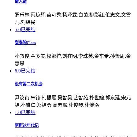
情人箭
罗乐林,蔡琼辉,苗可秀,杨泽霖,白茵,柳影红,伦志文,文雪
儿,刘纬民
5.0
已完结
梨泰院Class
朴叙俊,金多美,权娜拉,刘在明,李珠英,金东希,孙贤周,金
惠恩
6.0
已完结
没有第二次机会
尹汝贞,朱铉,韩振熙,吴智昊,艺智苑,朴世婉,郭东延,宋元
锡,朴雅仁,郑锡勇,高素熙,朴俊琴,朴健洛
1.0
已完结
阿斯达年代记