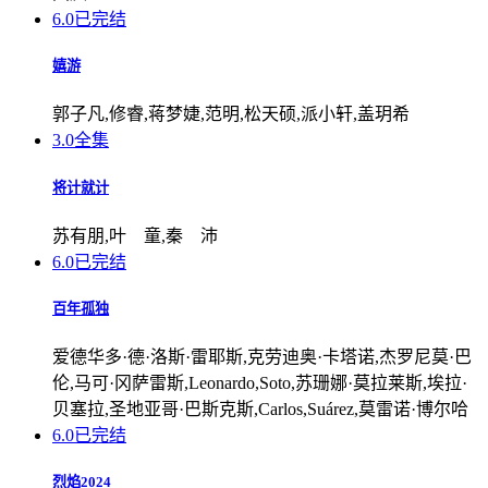
6.0
已完结
嬉游
郭子凡,修睿,蒋梦婕,范明,松天硕,派小轩,盖玥希
3.0
全集
将计就计
苏有朋,叶 童,秦 沛
6.0
已完结
百年孤独
爱德华多·德·洛斯·雷耶斯,克劳迪奥·卡塔诺,杰罗尼莫·巴
伦,马可·冈萨雷斯,Leonardo,Soto,苏珊娜·莫拉莱斯,埃拉·
贝塞拉,圣地亚哥·巴斯克斯,Carlos,Suárez,莫雷诺·博尔哈
6.0
已完结
烈焰2024