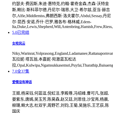
约瑟夫·费因斯,朱迪·惠特克,约翰·霍奇金森,杰森·沃特金
斯,鲍比·斯科菲尔德,丹尼尔·瑞恩,大卫·希尔兹,亚当·赫吉
尔,Alfie,Middlemiss,弗朗西斯·洛夫霍尔,Abdul,Sessay,丹尼
尔·昆西·安诺,乔什·巴罗,雅各布·格林威,Edem-
Ita,Duke,Lewis,Shepherd,Will,Antenbring,Hamish,Frew,Riess
5.0
已完结
女校风云
Niky,Warinrat,Yolprasong,England,Ladamanee,Rattanapornvar
瓦拉妮·塔瓦翁,本嘉妮·宛澈蓝瓦松达
拉,Opal,Kulwipa,Ngamsukkasemsri,Puyfai,Tharathip,Baisaen
7.0
全37集
爱情没有神话
王姬,杨采钰,何蓝逗,倪虹洁,李殿尊,冯绍峰,曹可凡,张超,
晏紫东,唐嫣,吴玉芳,陈昊森,赵又廷,刘恩佳,沙宝亮,杨晨,
柳珊,鲍大志,杜双宇,周野芒,刘钧,王菊,吴施乐,王艺荻,陈
国庆