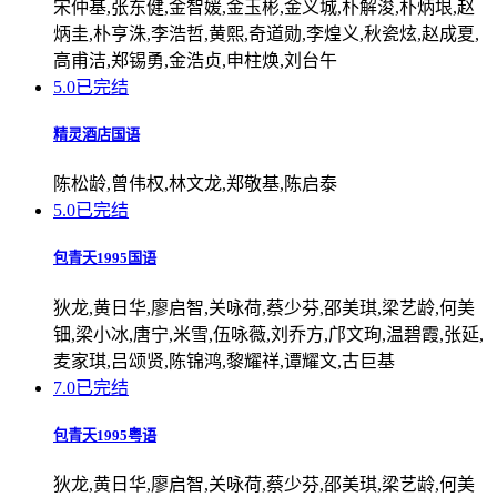
宋仲基,张东健,金智媛,金玉彬,金义城,朴解浚,朴炳垠,赵
炳圭,朴亨洙,李浩哲,黄熙,奇道勋,李煌义,秋瓷炫,赵成夏,
高甫洁,郑锡勇,金浩贞,申柱焕,刘台午
5.0
已完结
精灵酒店国语
陈松龄,曾伟权,林文龙,郑敬基,陈启泰
5.0
已完结
包青天1995国语
狄龙,黄日华,廖启智,关咏荷,蔡少芬,邵美琪,梁艺龄,何美
钿,梁小冰,唐宁,米雪,伍咏薇,刘乔方,邝文珣,温碧霞,张延,
麦家琪,吕颂贤,陈锦鸿,黎耀祥,谭耀文,古巨基
7.0
已完结
包青天1995粤语
狄龙,黄日华,廖启智,关咏荷,蔡少芬,邵美琪,梁艺龄,何美