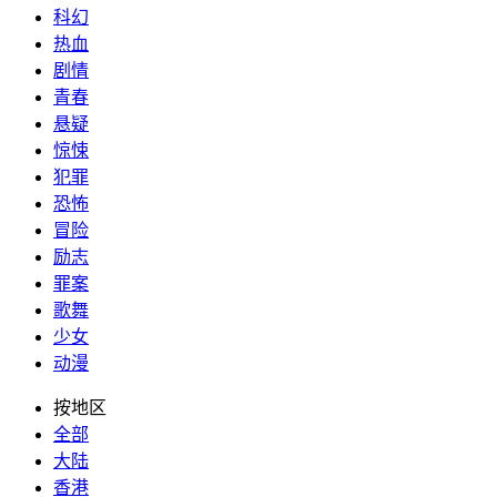
科幻
热血
剧情
青春
悬疑
惊悚
犯罪
恐怖
冒险
励志
罪案
歌舞
少女
动漫
按地区
全部
大陆
香港