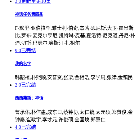
3.0
更新至第10集
神话任务第四季
F·默里·亚伯拉罕,雅士利·伯奇,杰茜·恩尼斯,大卫·霍恩斯
比,罗布·麦克尔亨尼,凯特琳·麦基,夏洛特·尼克道,丹尼·朴
迪,切斯·玛瑟尔,奥斯汀·扎祖尔
9.0
已完结
我的名字
韩韶禧,朴熙顺,安普贤,张栗,金相浩,李学周,张律,金镇民
2.0
已完结
西西弗斯：神话
曹承佑,朴信惠,成东日,蔡钟协,太仁镐,太元硕,郑贤俊,金
钟泰,崔政宇,李才元,许俊硕,全国焕,郑慧仁
4.0
已完结