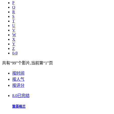
P
Q
R
S
T
U
V
W
X
Y
Z
0-9
共有
“99”
个影片,当前第
“1”
页
按时间
按人气
按评分
8.0
已完结
致英格兰