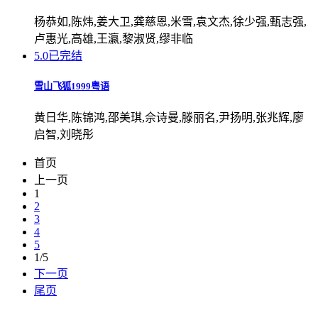
杨恭如,陈炜,姜大卫,龚慈恩,米雪,袁文杰,徐少强,甄志强,
卢惠光,高雄,王瀛,黎淑贤,缪非临
5.0
已完结
雪山飞狐1999粤语
黄日华,陈锦鸿,邵美琪,佘诗曼,滕丽名,尹扬明,张兆辉,廖
启智,刘晓彤
首页
上一页
1
2
3
4
5
1/5
下一页
尾页