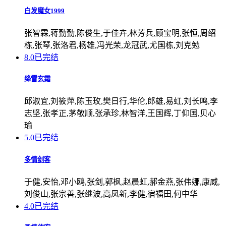
白发魔女1999
张智霖,蒋勤勤,陈俊生,于佳卉,林芳兵,顾宝明,张恒,周绍
栋,张琴,张洛君,杨雄,冯光荣,龙冠武,尤国栋,刘克勉
8.0
已完结
绛雪玄霜
邱淑宜,刘筱萍,陈玉玫,樊日行,华伦,郎雄,易虹,刘长鸣,李
志坚,张孝正,茅敬顺,张承珍,林智洋,王国辉,丁仰国,贝心
瑜
5.0
已完结
多情剑客
于健,安怡,邓小鸥,张剑,郭枫,赵晨虹,郝金燕,张伟娜,康威,
刘俊山,张宗善,张继波,高凤新,李健,宿福田,何中华
4.0
已完结