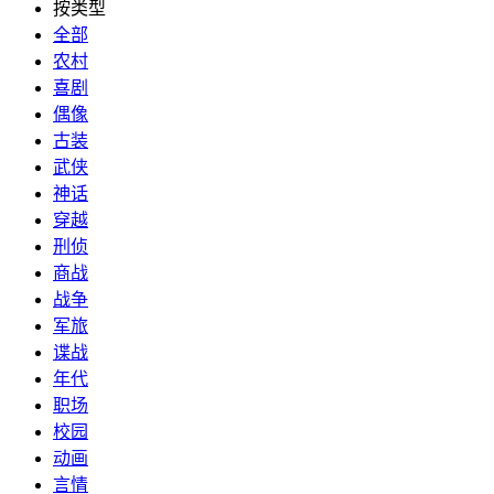
按类型
全部
农村
喜剧
偶像
古装
武侠
神话
穿越
刑侦
商战
战争
军旅
谍战
年代
职场
校园
动画
言情