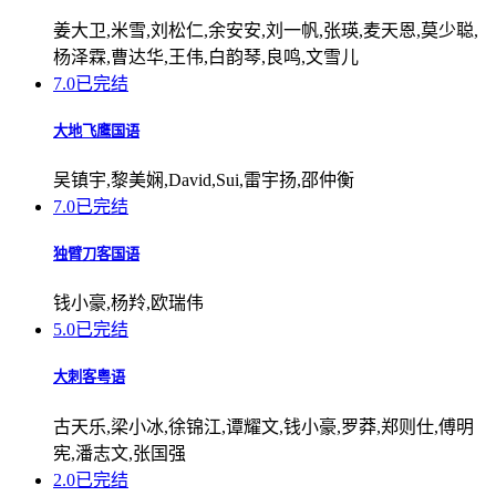
姜大卫,米雪,刘松仁,余安安,刘一帆,张瑛,麦天恩,莫少聪,
杨泽霖,曹达华,王伟,白韵琴,良鸣,文雪儿
7.0
已完结
大地飞鹰国语
吴镇宇,黎美娴,David,Sui,雷宇扬,邵仲衡
7.0
已完结
独臂刀客国语
钱小豪,杨羚,欧瑞伟
5.0
已完结
大刺客粤语
古天乐,梁小冰,徐锦江,谭耀文,钱小豪,罗莽,郑则仕,傅明
宪,潘志文,张国强
2.0
已完结