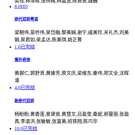
奕珵,林泽辉,张祎格,林嘉慧,陈熹熹,魏巍
8.0
HD
绝代双骄粤语
梁朝伟,苗侨伟,吴岱融,黎美娴,谢宁,戚美珍,关礼杰,刘美
娟,吴君如,吴孟达,陈美琪,姚正箐
1.0
已完结
塞外奇侠
黄碧仁,郭舒贤,黄嫊芳,原文庆,梁维东,秦伟,郑文全,沈晖
濠
4.0
已完结
新绝代双骄
杨盼盼,黄香莲,景黛音,黄慧文,吕盈莹,桑妮,郝曼丽,张盈
真,李道洪,张敏敏,张富美,班铁翔,陈巧华
10.0
已完结