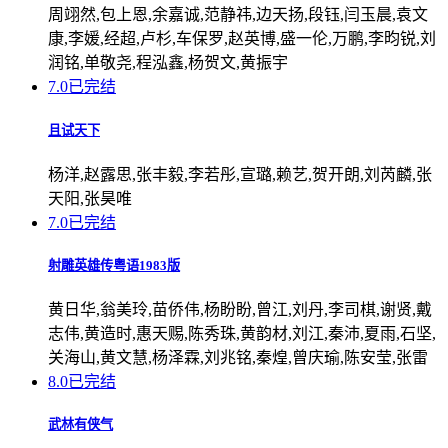
周翊然,包上恩,余嘉诚,范静祎,边天扬,段钰,闫玉晨,袁文
康,李媛,经超,卢杉,车保罗,赵英博,盛一伦,万鹏,李昀锐,刘
润铭,单敬尧,程泓鑫,杨贺文,黄振宇
7.0
已完结
且试天下
杨洋,赵露思,张丰毅,李若彤,宣璐,赖艺,贺开朗,刘芮麟,张
天阳,张昊唯
7.0
已完结
射雕英雄传粤语1983版
黄日华,翁美玲,苗侨伟,杨盼盼,曾江,刘丹,李司棋,谢贤,戴
志伟,黄造时,惠天赐,陈秀珠,黄韵材,刘江,秦沛,夏雨,石坚,
关海山,黄文慧,杨泽霖,刘兆铭,秦煌,曾庆瑜,陈安莹,张雷
8.0
已完结
武林有侠气