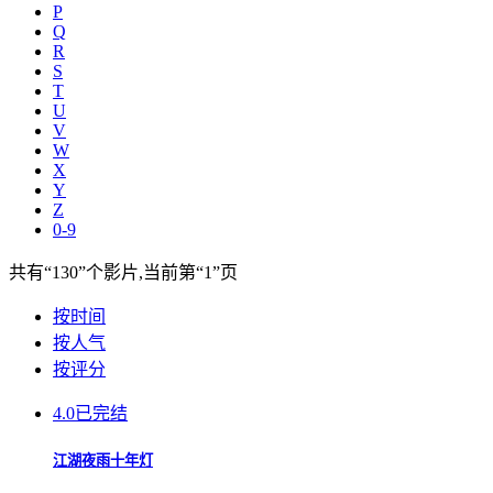
P
Q
R
S
T
U
V
W
X
Y
Z
0-9
共有
“130”
个影片,当前第
“1”
页
按时间
按人气
按评分
4.0
已完结
江湖夜雨十年灯