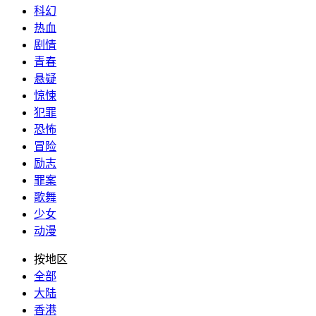
科幻
热血
剧情
青春
悬疑
惊悚
犯罪
恐怖
冒险
励志
罪案
歌舞
少女
动漫
按地区
全部
大陆
香港