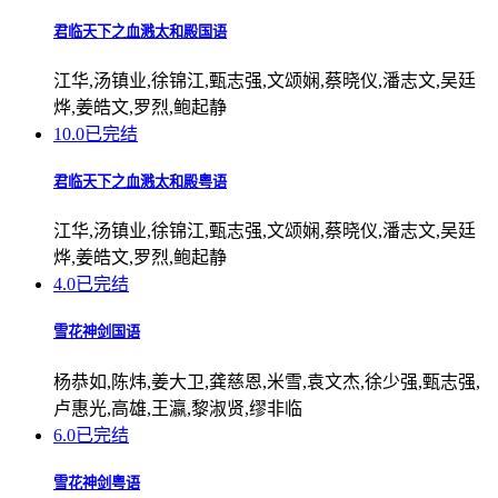
君临天下之血溅太和殿国语
江华,汤镇业,徐锦江,甄志强,文颂娴,蔡晓仪,潘志文,吴廷
烨,姜皓文,罗烈,鲍起静
10.0
已完结
君临天下之血溅太和殿粤语
江华,汤镇业,徐锦江,甄志强,文颂娴,蔡晓仪,潘志文,吴廷
烨,姜皓文,罗烈,鲍起静
4.0
已完结
雪花神剑国语
杨恭如,陈炜,姜大卫,龚慈恩,米雪,袁文杰,徐少强,甄志强,
卢惠光,高雄,王瀛,黎淑贤,缪非临
6.0
已完结
雪花神剑粤语