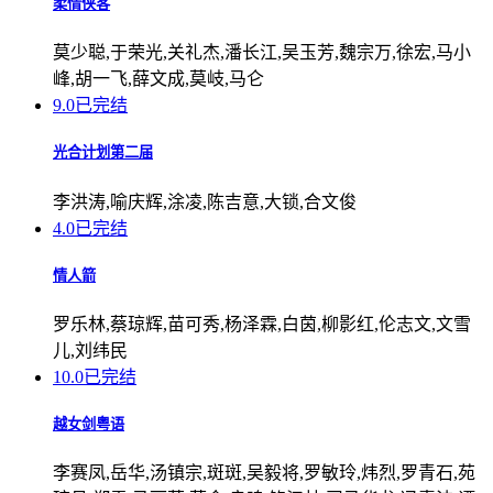
柔情侠客
莫少聪,于荣光,关礼杰,潘长江,吴玉芳,魏宗万,徐宏,马小
峰,胡一飞,薛文成,莫岐,马仑
9.0
已完结
光合计划第二届
李洪涛,喻庆辉,涂凌,陈吉意,大锁,合文俊
4.0
已完结
情人箭
罗乐林,蔡琼辉,苗可秀,杨泽霖,白茵,柳影红,伦志文,文雪
儿,刘纬民
10.0
已完结
越女剑粤语
李赛凤,岳华,汤镇宗,斑斑,吴毅将,罗敏玲,炜烈,罗青石,苑