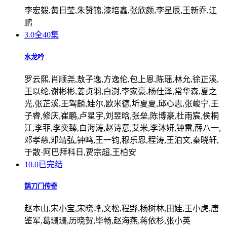
李宏毅,黄日莹,朱赞锦,漆培鑫,张欣颜,李星辰,王新乔,江
鹏
3.0
全40集
水龙吟
罗云熙,肖顺尧,敖子逸,方逸伦,包上恩,陈瑶,林允,徐正溪,
王以纶,谢彬彬,姜贞羽,白澍,李家豪,杨仕泽,常华森,夏之
光,张芷溪,王驾麟,娃尔,欧米德,圻夏夏,邱心志,张峻宁,王
子睿,修庆,崔鹏,卢星宇,刘昱晗,张垒,陈博豪,杜雨宸,侯桐
江,李菲,李奕臻,白海涛,赵诗意,艾米,李沐妍,钟雷,薛八一,
邓孝慈,邓靖弘,钟鸣,王一钧,穆乐恩,程涛,王泊文,秦晓轩,
于散·阿巴拜科日,贾宗超,王柏安
10.0
已完结
鹊刀门传奇
赵本山,宋小宝,宋晓峰,文松,程野,杨树林,田娃,王小虎,唐
鉴军,葛珊珊,历晓贺,毕畅,赵海燕,蒋依杉,张小英