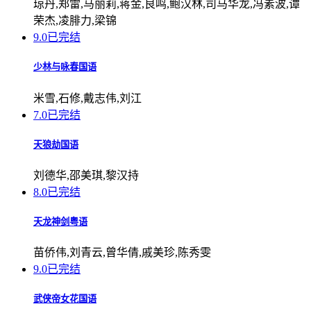
琼丹,郑雷,马丽莉,蒋金,良鸣,鲍汉林,司马华龙,冯素波,谭
荣杰,凌腓力,梁锦
9.0
已完结
少林与咏春国语
米雪,石修,戴志伟,刘江
7.0
已完结
天狼劫国语
刘德华,邵美琪,黎汉持
8.0
已完结
天龙神剑粤语
苗侨伟,刘青云,曾华倩,戚美珍,陈秀雯
9.0
已完结
武侠帝女花国语