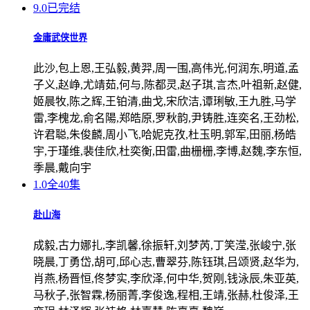
9.0
已完结
金庸武侠世界
此沙,包上恩,王弘毅,黄羿,周一围,高伟光,何润东,明道,孟
子义,赵峥,尤靖茹,何与,陈都灵,赵子琪,言杰,叶祖新,赵健,
姬晨牧,陈之辉,王铂清,曲戈,宋欣洁,谭琍敏,王九胜,马学
雷,李槐龙,俞名陽,郑皓原,罗秋韵,尹铸胜,连奕名,王劲松,
许君聪,朱俊麟,周小飞,哈妮克孜,杜玉明,郭军,田丽,杨皓
宇,于瑾维,裴佳欣,杜奕衡,田雷,曲栅栅,李博,赵魏,李东恒,
季晨,戴向宇
1.0
全40集
赴山海
成毅,古力娜扎,李凯馨,徐振轩,刘梦芮,丁笑滢,张峻宁,张
晓晨,丁勇岱,胡可,邱心志,曹翠芬,陈钰琪,吕颂贤,赵华为,
肖燕,杨晋恒,佟梦实,李欣泽,何中华,贺刚,钱泳辰,朱亚英,
马秋子,张智霖,杨丽菁,李俊逸,程相,王靖,张赫,杜俊泽,王