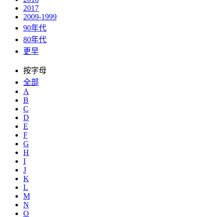
2017
2009-1999
90年代
80年代
更早
按字母
全部
A
B
C
D
E
F
G
H
I
J
K
L
M
N
O