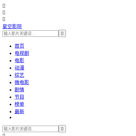



星空影院

首页
电视剧
电影
动漫
综艺
微电影
剧情
节目
榜单
最新

